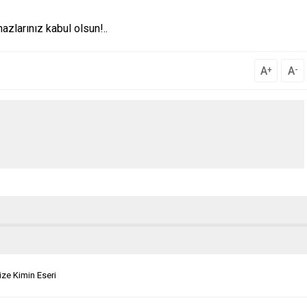
mazlarınız kabul olsun!..
A
A
+
-
ze Kimin Eseri