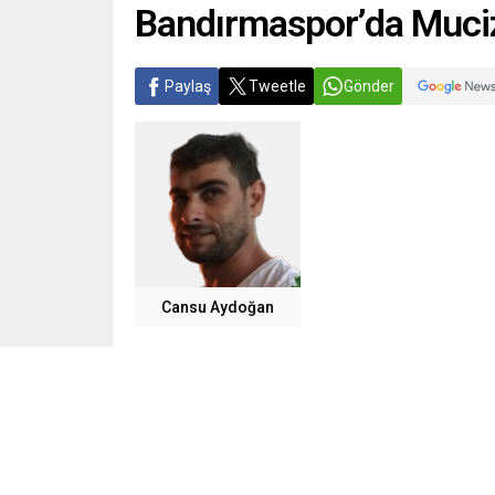
Bandırmaspor’da Muciz
Paylaş
Tweetle
Gönder
Cansu Aydoğan
Bilimsel kritik değil seyirci gözüyle düşüncele
BANDIRMASPOR’un hemen hemen tüm iç saha maç
Deplasmanlara gidemedim. Niye?Açıkçası Taşe
Deplasmanlardan sürpriz puanlar geldi biliyors