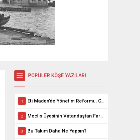
POPÜLER KÖŞE YAZILARI
Eti Maden’de Yönetim Reformu. CEO Modeli’nde Kadro / Taşeron İşçilik Ayrımı Kalkıyor
Meclis Üyesinin Vatandaştan Farkı Ne ?
Bu Takım Daha Ne Yapsın?