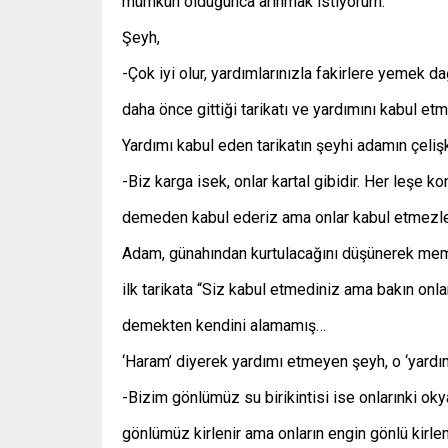
mümkün olduğunca arınmak istiyorum.
Şeyh,
-Çok iyi olur, yardımlarınızla fakirlere yemek d
daha önce gittiği tarikatı ve yardımını kabul etm
Yardımı kabul eden tarikatın şeyhi adamın çelişk
-Biz karga isek, onlar kartal gibidir. Her leşe 
demeden kabul ederiz ama onlar kabul etmezle
Adam, günahından kurtulacağını düşünerek memn
ilk tarikata “Siz kabul etmediniz ama bakın onlar
demekten kendini alamamış…
‘Haram’ diyerek yardımı etmeyen şeyh, o ‘yard
-Bizim gönlümüz su birikintisi ise onlarınki oky
gönlümüz kirlenir ama onların engin gönlü kir