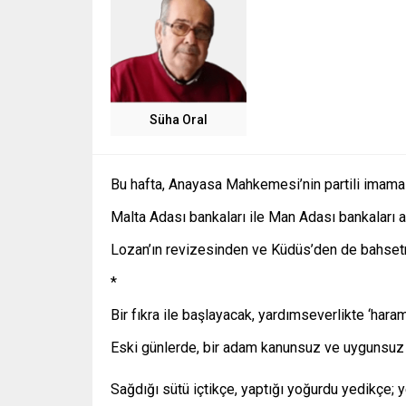
Süha Oral
Bu hafta, Anayasa Mahkemesi’nin partili imam
Malta Adası bankaları ile Man Adası bankaları 
Lozan’ın revizesinden ve Küdüs’den de bahs
*
Bir fıkra ile başlayacak, yardımseverlikte ‘haram
Eski günlerde, bir adam kanunsuz ve uygunsuz iş
Sağdığı sütü içtikçe, yaptığı yoğurdu yedikçe; y