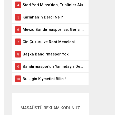
Stad Yeri Mirza’dan, Tribünler Akın’dan: Geriye Bakanlık Kaldı.
Karlahan’ın Derdi Ne ?
Mevzu Bandırmaspor İse, Gerisi Teferruattır
Cin Çukuru ve Rant Meselesi
Başka Bandırmaspor Yok!
Bandırmaspor’un Yanındayız Demekle Olmuyor!
Bu Ligin Kıymetini Bilin !
MASAÜSTÜ REKLAM KODUNUZ