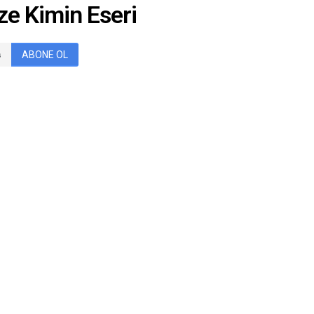
e Kimin Eseri
ABONE OL
rimi ifade etmek istediğim iLk yarının sonuna gelirken
larına inatla gittim izledim.
ron sendromu. Pazartesi işe gidememe korkusu kolay değil.
unuz. Ancak iç saha maçlarında ki formsuzluk kötü futbola