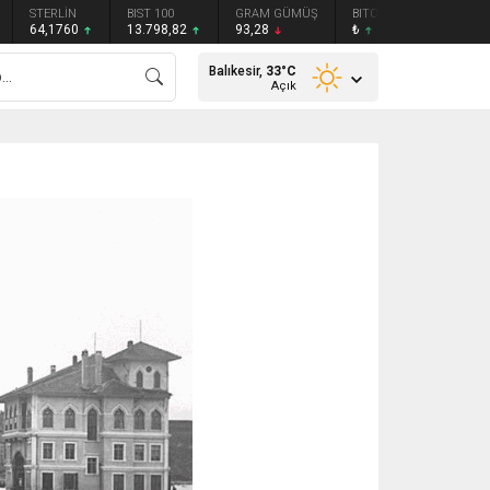
STERLİN
BIST 100
GRAM GÜMÜŞ
BITCOIN
ETHEREU
64,1760
13.798,82
93,28
₺
₺
Balıkesir,
33
°C
Açık