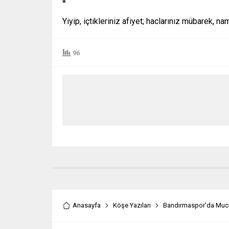
*
Yiyip, içtikleriniz afiyet; haclarınız mübarek, na
96
Anasayfa
Köşe Yazıları
Bandırmaspor’da Muci