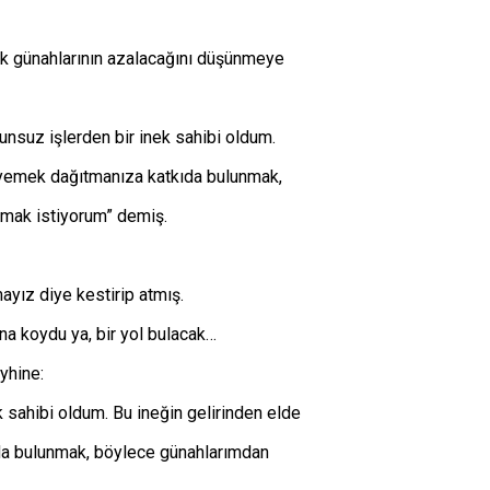
arak günahlarının azalacağını düşünmeye
gunsuz işlerden bir inek sahibi oldum.
re yemek dağıtmanıza katkıda bulunmak,
mak istiyorum” demiş.
ayız diye kestirip atmış.
 koydu ya, bir yol bulacak…
eyhine:
 sahibi oldum. Bu ineğin gelirinden elde
ıda bulunmak, böylece günahlarımdan