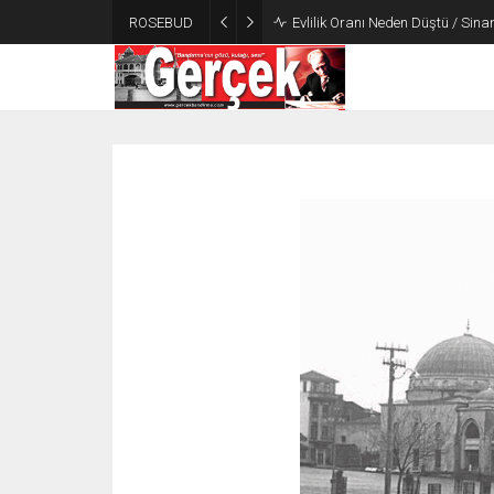
ROSEBUD
Evlilik Oranı Neden Düştü / Sin