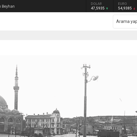
GRAM ALTIN
DOLAR
EURO
an Beyhan
6.465,12
47,5935
54,9385