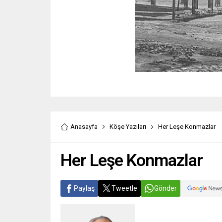
Anasayfa
Köşe Yazıları
Her Leşe Konmazlar
Her Leşe Konmazlar
Paylaş
Tweetle
Gönder