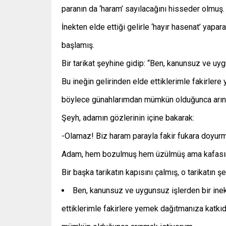
paranın da ‘haram’ sayılacağını hisseder olmuş.
İnekten elde ettiği gelirle ‘hayır hasenat’ yap
başlamış.
Bir tarikat şeyhine gidip: “Ben, kanunsuz ve uy
Bu ineğin gelirinden elde ettiklerimle fakirle
böylece günahlarımdan mümkün olduğunca arın
Şeyh, adamın gözlerinin içine bakarak:
-Olamaz! Biz haram parayla fakir fukara doyurm
Adam, hem bozulmuş hem üzülmüş ama kafasına
Bir başka tarikatın kapısını çalmış, o tarikatın ş
Ben, kanunsuz ve uygunsuz işlerden bir inek
ettiklerimle fakirlere yemek dağıtmanıza katk