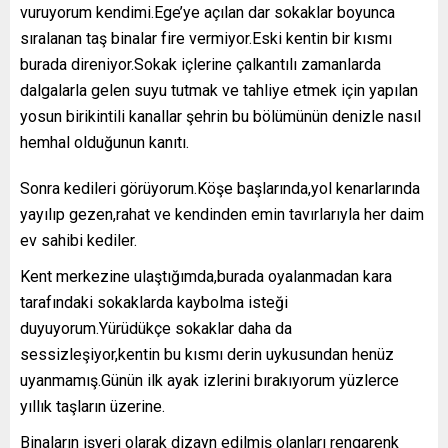
vuruyorum kendimi.Ege’ye açılan dar sokaklar boyunca
sıralanan taş binalar fire vermiyor.Eski kentin bir kısmı
burada direniyor.Sokak içlerine çalkantılı zamanlarda
dalgalarla gelen suyu tutmak ve tahliye etmek için yapılan
yosun birikintili kanallar şehrin bu bölümünün denizle nasıl
hemhal olduğunun kanıtı.
Sonra kedileri görüyorum.Köşe başlarında,yol kenarlarında
yayılıp gezen,rahat ve kendinden emin tavırlarıyla her daim
ev sahibi kediler.
Kent merkezine ulaştığımda,burada oyalanmadan kara
tarafındaki sokaklarda kaybolma isteği
duyuyorum.Yürüdükçe sokaklar daha da
sessizleşiyor,kentin bu kısmı derin uykusundan henüz
uyanmamış.Günün ilk ayak izlerini bırakıyorum yüzlerce
yıllık taşların üzerine.
Binaların işyeri olarak dizayn edilmiş olanları rengarenk