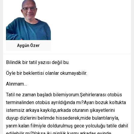
Aygün Özer
Bilindik bir tatil yazısı değil bu.
Öyle bir beklentisi olanlar okumayabilir.
Alınmam…
Tatil ne zaman başladı bilemiyorum.Şehirlerarası otobüs
terminalinden otobüs ayrıldığında mı?Ayarı bozuk koltukta
istemsiz arkaya kaykılıp,arkada oturanın şikayetlerini
duyup dizlerini belimde hissederek,mide bulantılarıyla,
yarım kalan filmiyle doldurulmuş gece yolculuğu tatile dahil
edilebilir mi?Yoksa iki günlük kısmı arkadaş evinde