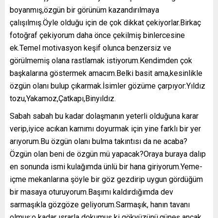
boyanmış,özgün bir görünüm kazandırılmaya
çalışılmış.Öyle olduğu için de çok dikkat çekiyorlar.Birkaç
fotoğraf çekiyorum daha önce çekilmiş binlercesine
ek.Temel motivasyon keşif olunca benzersiz ve
görülmemiş olana rastlamak istiyorum.Kendimden çok
başkalarına göstermek amacım.Belki basit ama,kesinlikle
özgün olanı bulup çıkarmak.İsimler gözüme çarpıyor:Yıldız
tozu,Yakamoz,Çatkapı,Binyıldız.
Sabah sabah bu kadar dolaşmanın yeterli olduğuna karar
verip,iyice acıkan karnımı doyurmak için yine farklı bir yer
arıyorum.Bu özgün olanı bulma takıntısı da ne acaba?
Özgün olan beni de özgün mü yapacak?Oraya buraya dalıp
en sonunda ismi kulağımda ünlü bir hana giriyorum.Yeme-
içme mekanlarına şöyle bir göz gezdirip uygun gördüğüm
bir masaya oturuyorum.Başımı kaldırdığımda dev
sarmaşıkla gözgöze geliyorum.Sarmaşık, hanın tavanı
olmuş;o kadar ısrarla dokumuş ki gökyüzünü,güneş ancak