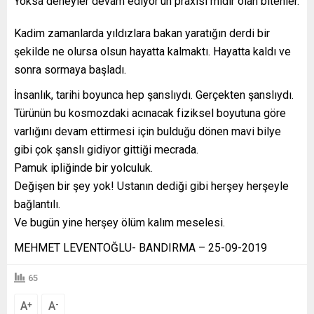
Yoksa deneyler devam ediyor’un praxisi midir olan bitenler.
Kadim zamanlarda yıldızlara bakan yaratığın derdi bir
şekilde ne olursa olsun hayatta kalmaktı. Hayatta kaldı ve
sonra sormaya başladı.
İnsanlık, tarihi boyunca hep şanslıydı. Gerçekten şanslıydı.
Türünün bu kosmozdaki acınacak fiziksel boyutuna göre
varlığını devam ettirmesi için bulduğu dönen mavi bilye
gibi çok şanslı gidiyor gittiği mecrada.
Pamuk ipliğinde bir yolculuk.
Değişen bir şey yok! Ustanın dediği gibi herşey herşeyle
bağlantılı.
Ve bugün yine herşey ölüm kalım meselesi.
MEHMET LEVENTOĞLU- BANDIRMA – 25-09-2019
65
A
A
+
-