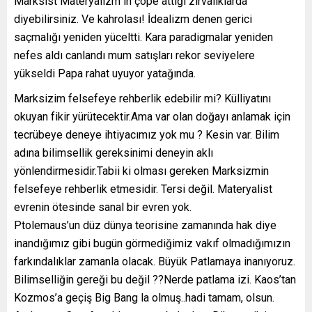
Marksist Materyalizm in çöpe attığı zırvalıklarda
diyebilirsiniz. Ve kahrolası! İdealizm denen gerici
saçmalığı yeniden yüceltti. Kara paradigmalar yeniden
nefes aldı canlandı mum satışları rekor seviyelere
yükseldi Papa rahat uyuyor yatağında.
Marksizim felsefeye rehberlik edebilir mi? Külliyatını
okuyan fikir yürütecektir.Ama var olan doğayı anlamak için
tecrübeye deneye ihtiyacımız yok mu ? Kesin var. Bilim
adına bilimsellik gereksinimi deneyin aklı
yönlendirmesidir.Tabii ki olması gereken Marksizmin
felsefeye rehberlik etmesidir. Tersi değil. Materyalist
evrenin ötesinde sanal bir evren yok.
Ptolemaus’un düz dünya teorisine zamanında hak diye
inandığımız gibi bugün görmediğimiz vakıf olmadığımızın
farkındalıklar zamanla olacak. Büyük Patlamaya inanıyoruz.
Bilimselliğin gereği bu değil ??Nerde patlama izi. Kaos’tan
Kozmos’a geçiş Big Bang la olmuş..hadi tamam, olsun.