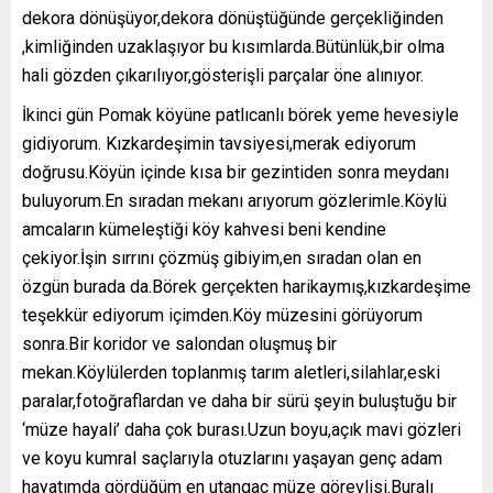
dekora dönüşüyor,dekora dönüştüğünde gerçekliğinden
,kimliğinden uzaklaşıyor bu kısımlarda.Bütünlük,bir olma
hali gözden çıkarılıyor,gösterişli parçalar öne alınıyor.
İkinci gün Pomak köyüne patlıcanlı börek yeme hevesiyle
gidiyorum. Kızkardeşimin tavsiyesi,merak ediyorum
doğrusu.Köyün içinde kısa bir gezintiden sonra meydanı
buluyorum.En sıradan mekanı arıyorum gözlerimle.Köylü
amcaların kümeleştiği köy kahvesi beni kendine
çekiyor.İşin sırrını çözmüş gibiyim,en sıradan olan en
özgün burada da.Börek gerçekten harikaymış,kızkardeşime
teşekkür ediyorum içimden.Köy müzesini görüyorum
sonra.Bir koridor ve salondan oluşmuş bir
mekan.Köylülerden toplanmış tarım aletleri,silahlar,eski
paralar,fotoğraflardan ve daha bir sürü şeyin buluştuğu bir
‘müze hayali’ daha çok burası.Uzun boyu,açık mavi gözleri
ve koyu kumral saçlarıyla otuzlarını yaşayan genç adam
hayatımda gördüğüm en utangaç müze görevlisi.Buralı