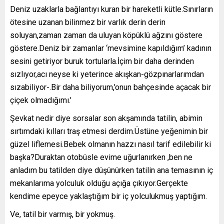
Deniz uzaklarla bağlantıyı kuran bir hareketli kütle.Sınırların
ötesine uzanan bilinmez bir varlık derin derin
soluyan,zaman zaman da uluyan köpüklü ağzını göstere
göstere.Deniz bir zamanlar ‘mevsimine kapıldığım’ kadının
sesini getiriyor buruk tortularla.İçim bir daha derinden
sızlıyor,acı neyse ki yeterince akışkan-gözpınarlarımdan
sızabiliyor-.Bir daha biliyorum,’onun bahçesinde açacak bir
çiçek olmadığımı.’
Şevkat nedir diye sorsalar son akşamında tatilin, abimin
sırtımdaki kılları traş etmesi derdim.Üstüne yeğenimin bir
güzel liflemesi.Bebek olmanın hazzı nasıl tarif edilebilir ki
başka?Duraktan otobüsle evime uğurlanırken ,ben ne
anladım bu tatilden diye düşünürken tatilin ana temasının iç
mekanlarıma yolculuk olduğu açığa çıkıyor.Gerçekte
kendime epeyce yaklaştığım bir iç yolculukmuş yaptığım.
Ve, tatil bir varmış, bir yokmuş.