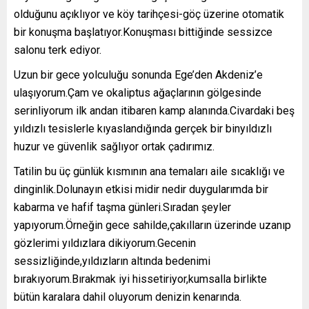
olduğunu açıklıyor ve köy tarihçesi-göç üzerine otomatik
bir konuşma başlatıyor.Konuşması bittiğinde sessizce
salonu terk ediyor.
Uzun bir gece yolculuğu sonunda Ege’den Akdeniz’e
ulaşıyorum.Çam ve okaliptus ağaçlarının gölgesinde
serinliyorum ilk andan itibaren kamp alanında.Civardaki beş
yıldızlı tesislerle kıyaslandığında gerçek bir binyıldızlı
huzur ve güvenlik sağlıyor ortak çadırımız.
Tatilin bu üç günlük kısmının ana temaları aile sıcaklığı ve
dinginlik.Dolunayın etkisi midir nedir duygularımda bir
kabarma ve hafif taşma günleri.Sıradan şeyler
yapıyorum.Örneğin gece sahilde,çakılların üzerinde uzanıp
gözlerimi yıldızlara dikiyorum.Gecenin
sessizliğinde,yıldızların altında bedenimi
bırakıyorum.Bırakmak iyi hissetiriyor,kumsalla birlikte
bütün karalara dahil oluyorum denizin kenarında.