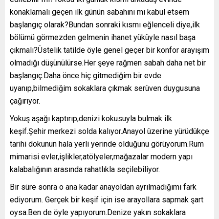
konaklamalı geçen ilk günün sabahını mı kabul etsem
başlangıç olarak?Bundan sonraki kısmı eğlenceli diye,ilk
bölümü görmezden gelmenin ihanet yüküyle nasıl başa
çıkmalı?Üstelik tatilde öyle genel geçer bir konfor arayışım
olmadığı düşünülürse.Her şeye rağmen sabah daha net bir
başlangıç.Daha önce hiç gitmediğim bir evde
uyanıp,bilmediğim sokaklara çıkmak serüven duygusuna
çağırıyor.
Yokuş aşağı kaptırıp,denizi kokusuyla bulmak ilk
keşif.Şehir merkezi solda kalıyor.Anayol üzerine yürüdükçe
tarihi dokunun hala yerli yerinde olduğunu görüyorum.Rum
mimarisi evler,işlikler,atölyeler,mağazalar modern yapı
kalabalığının arasında rahatlıkla seçilebiliyor.
Bir süre sonra o ana kadar anayoldan ayrılmadığımı fark
ediyorum. Gerçek bir keşif için ise arayollara sapmak şart
oysa.Ben de öyle yapıyorum.Denize yakın sokaklara