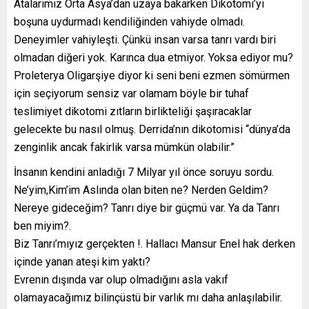
Atalarımız Orta Asya’dan uzaya bakarken Dikotomi’yi
boşuna uydurmadı kendiliğinden vahiyde olmadı.
Deneyimler vahiyleşti. Çünkü insan varsa tanrı vardı biri
olmadan diğeri yok. Karınca dua etmiyor. Yoksa ediyor mu?
Proleterya Oligarşiye diyor ki seni beni ezmen sömürmen
için seçiyorum sensiz var olamam böyle bir tuhaf
teslimiyet dikotomi zıtların birlikteliği şaşıracaklar
gelecekte bu nasıl olmuş. Derrida’nın dikotomisi “dünya’da
zenginlik ancak fakirlik varsa mümkün olabilir.”
İnsanın kendini anladığı 7 Milyar yıl önce soruyu sordu.
Ne’yim,Kim’im Aslında olan biten ne? Nerden Geldim?
Nereye gideceğim? Tanrı diye bir güçmü var. Ya da Tanrı
ben miyim?.
Biz Tanrı’mıyız gerçekten !. Hallacı Mansur Enel hak derken
içinde yanan ateşi kim yaktı?
Evrenın dışında var olup olmadığını asla vakıf
olamayacağımız bilinçüstü bir varlık mı daha anlaşılabilir.