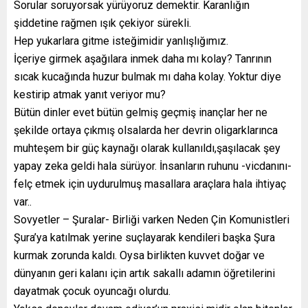
Sorular soruyorsak yürüyoruz demektir. Karanlığın
şiddetine rağmen ışık çekiyor sürekli.
Hep yukarlara gitme isteğimidir yanlışlığımız.
İçeriye girmek aşağılara inmek daha mı kolay? Tanrının
sıcak kucağında huzur bulmak mı daha kolay. Yoktur diye
kestirip atmak yanıt veriyor mu?
Bütün dinler evet bütün gelmiş geçmiş inançlar her ne
şekilde ortaya çıkmış olsalarda her devrin oligarklarınca
muhteşem bir güç kaynağı olarak kullanıldı,şaşılacak şey
yapay zeka geldi hala sürüyor. İnsanların ruhunu -vicdanını-
felç etmek için uydurulmuş masallara araçlara hala ihtiyaç
var..
Sovyetler – Şuralar- Birliği varken Neden Çin Komunistleri
Şura’ya katılmak yerine suçlayarak kendileri başka Şura
kurmak zorunda kaldı. Oysa birlikten kuvvet doğar ve
dünyanın geri kalanı için artık sakallı adamın öğretilerini
dayatmak çocuk oyuncağı olurdu.