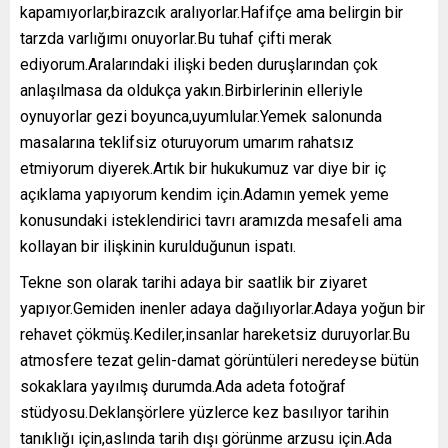
kapamıyorlar,birazcık aralıyorlar.Hafifçe ama belirgin bir
tarzda varlığımı onuyorlar.Bu tuhaf çifti merak
ediyorum.Aralarındaki ilişki beden duruşlarından çok
anlaşılmasa da oldukça yakın.Birbirlerinin elleriyle
oynuyorlar gezi boyunca,uyumlular.Yemek salonunda
masalarına teklifsiz oturuyorum umarım rahatsız
etmiyorum diyerek.Artık bir hukukumuz var diye bir iç
açıklama yapıyorum kendim için.Adamın yemek yeme
konusundaki isteklendirici tavrı aramızda mesafeli ama
kollayan bir ilişkinin kurulduğunun ispatı.
Tekne son olarak tarihi adaya bir saatlik bir ziyaret
yapıyor.Gemiden inenler adaya dağılıyorlar.Adaya yoğun bir
rehavet çökmüş.Kediler,insanlar hareketsiz duruyorlar.Bu
atmosfere tezat gelin-damat görüntüleri neredeyse bütün
sokaklara yayılmış durumda.Ada adeta fotoğraf
stüdyosu.Deklanşörlere yüzlerce kez basılıyor tarihin
tanıklığı için,aslında tarih dışı görünme arzusu için.Ada