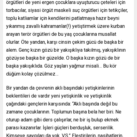
örgütleri de yeni ergen çocuklara uyuşturucu çeteleri için
torbacılar, siyasi örgüt maskeli suç örgütleri için tetikçiler,
toplu katliamlar için kendilerini patlatmaya hazır beyni
yıkanmış zavallı kahramanlar(!) yetiştirmek üzere kurban
arayan terör örgütleri de bu yaş çocuklarına musallat
olurlar. Öte yandan, karşı cinsin çekim gücü de başka bir
alem. Genç kızın gözü bir yakışıklıya takılmış, yakışıklının
gözüyse başka bir güzelde. O başka kızın gözü de bir
başka yakışıklıda. Göz yaşları yağmur misali… Bu kör
düğüm kolay çözülmez…
Bir yandan da çevrenin aklı başındaki yetişkinlerinin
beklentileri de vardır yeni yetişkinlik ve yetişkinlik
çağındaki gençlerin karşısında: “Aklı başında değil bu
zamane çocuklarının. Toplumun başına bela her biri. Ne
oturup adam gibi ders çalışırlar, ne bir iş bulup ekmek
parası kazanırlar. İşleri güçleri berduşluk, serserilik.
Kimseye saygıları da yok. V.S.” Eleştirilerin, nasihatlerin,