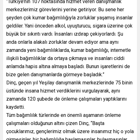
“Türkiye’nin 107 noktasında hizmet veren danışmanlık
merkezlerimiz görevlerini yerine getiriyor. Bu sene her
şeyden çok kumar bağımlılığıyla zorluklar yaşamış insanlar
geldiler. Yani önceden alkol, uyuşturucu, sigara üzerine çok
büyük bir sıkıntı vardı. İnsanları ızdırap çekiyorlardı. Şu
anda onlarla alakalı zorluklar devam ediyor ama aynı
zamanda yeni bağımlılıklarda, kumar bağımlılığı, internetle
ilişkili bağımlılıklar da ortaya çıkmaya ve insanları ciddi
anlamda hapis altına almaya başladı. Bunun işaretlerini de
bize gelen danışmanlarda görmeye başladık.”
Dinç, geçen yıl Yeşilay danışmanlık merkezlerinde 75 binin
üstünde insana hizmet verdiklerini vurgulayarak, aynı
zamanda 120 şubede de önleme çalışmaları yaptıklarını
kaydetti.
Tüm bağımlılık türlerinde en önemli aşamanın önleme
çalışmaları olduğunun altını çizen Dinç, “Başta
çocuklarımız, gençlerimiz olmak üzere insanımız hiç o yola
girmesinler, hiç bağımlılığa başlamasınlar, bulaşmasınlar.