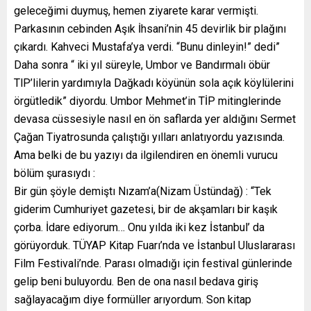
geleceğimi duymuş, hemen ziyarete karar vermişti.
Parkasının cebinden Aşık İhsani’nin 45 devirlik bir plağını
çıkardı. Kahveci Mustafa’ya verdi. “Bunu dinleyin!” dedi”
Daha sonra “ iki yıl süreyle, Umbor ve Bandırmalı öbür
TlP’lilerin yardımıyla Dağkadı köyünün sola açık köylülerini
örgütledik” diyordu. Umbor Mehmet’in TİP mitinglerinde
devasa cüssesiyle nasıl en ön saflarda yer aldığını Sermet
Çağan Tiyatrosunda çalıştığı yılları anlatıyordu yazısında.
Ama belki de bu yazıyı da ilgilendiren en önemli vurucu
bölüm şurasıydı :
Bir gün şöyle demiştı Nızam’a(Nizam Üstündağ) : “Tek
giderim Cumhuriyet gazetesi, bir de akşamları bir kaşık
çorba. İdare ediyorum… Onu yılda iki kez İstanbul’ da
görüyorduk. TÜYAP Kitap Fuarı’nda ve İstanbul Uluslararası
Film Festivali’nde. Parası olmadığı için festival günlerinde
gelip beni buluyordu. Ben de ona nasıl bedava giriş
sağlayacağım diye formüller arıyordum. Son kitap