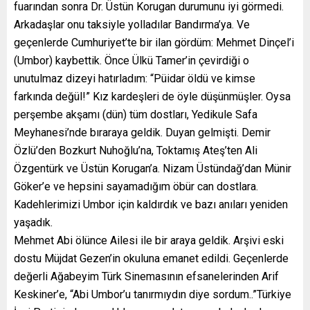
fuarından sonra Dr. Üstün Korugan durumunu iyi görmedi.
Arkadaşlar onu taksiyle yolladılar Bandırma’ya. Ve
geçenlerde Cumhuriyet’te bir ilan gördüm: Mehmet Dinçel’i
(Umbor) kaybettik. Önce Ülkü Tamer’in çevirdiği o
unutulmaz dizeyi hatırladım: “Püidar öldü ve kimse
farkında değül!” Kız kardeşleri de öyle düşünmüşler. Oysa
perşembe akşamı (dün) tüm dostları, Yedikule Safa
Meyhanesi’nde bıraraya geldik. Duyan gelmişti. Demir
Özlü’den Bozkurt Nuhoğlu’na, Toktamış Ateş’ten Ali
Özgentürk ve Üstün Korugan’a. Nizam Üstündağ’dan Münir
Göker’e ve hepsini sayamadığım öbür can dostlara.
Kadehlerimizi Umbor için kaldırdık ve bazı anıları yeniden
yaşadık.
Mehmet Abi ölünce Ailesi ile bir araya geldik. Arşivi eski
dostu Müjdat Gezen’in okuluna emanet edildi. Geçenlerde
değerli Ağabeyim Türk Sinemasının efsanelerinden Arif
Keskiner’e, “Abi Umbor’u tanırmıydın diye sordum..”Türkiye