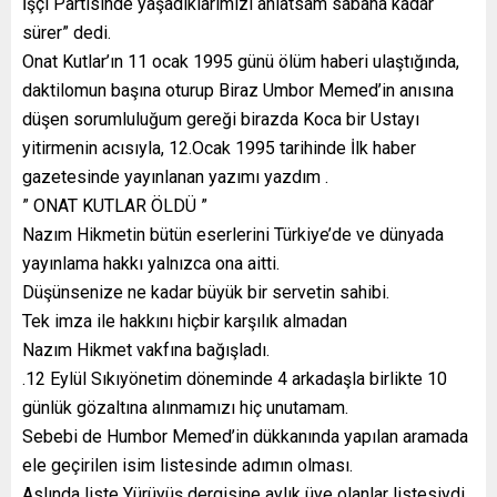
İşçi Partisinde yaşadıklarımızı anlatsam sabaha kadar
sürer” dedi.
Onat Kutlar’ın 11 ocak 1995 günü ölüm haberi ulaştığında,
daktilomun başına oturup Biraz Umbor Memed’in anısına
düşen sorumluluğum gereği birazda Koca bir Ustayı
yitirmenin acısıyla, 12.Ocak 1995 tarihinde İlk haber
gazetesinde yayınlanan yazımı yazdım .
” ONAT KUTLAR ÖLDÜ ”
Nazım Hikmetin bütün eserlerini Türkiye’de ve dünyada
yayınlama hakkı yalnızca ona aitti.
Düşünsenize ne kadar büyük bir servetin sahibi.
Tek imza ile hakkını hiçbir karşılık almadan
Nazım Hikmet vakfına bağışladı.
.12 Eylül Sıkıyönetim döneminde 4 arkadaşla birlikte 10
günlük gözaltına alınmamızı hiç unutamam.
Sebebi de Humbor Memed’in dükkanında yapılan aramada
ele geçirilen isim listesinde adımın olması.
Aslında liste Yürüyüş dergisine aylık üye olanlar listesiydi.