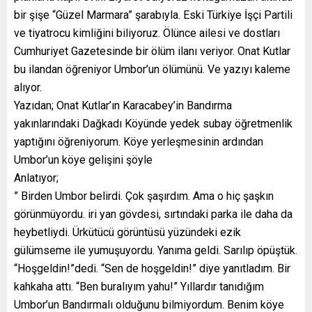
bir şişe “Güzel Marmara” şarabıyla. Eski Türkiye İşçi Partili
ve tiyatrocu kimliğini biliyoruz. Ölünce ailesi ve dostları
Cumhuriyet Gazetesinde bir ölüm ilanı veriyor. Onat Kutlar
bu ilandan öğreniyor Umbor’un ölümünü. Ve yazıyı kaleme
alıyor.
Yazıdan; Onat Kutlar’ın Karacabey’in Bandırma
yakınlarındaki Dağkadı Köyünde yedek subay öğretmenlik
yaptığını öğreniyorum. Köye yerleşmesinin ardından
Umbor’un köye gelişini şöyle
Anlatıyor;
” Birden Umbor belirdi. Çok şaşırdım. Ama o hiç şaşkın
görünmüyordu. iri yan gövdesi, sırtındaki parka ile daha da
heybetliydi. Ürkütücü görüntüsü yüzündeki ezik
gülümseme ile yumuşuyordu. Yanıma geldi. Sarılıp öpüştük.
“Hoşgeldin!”dedi. “Sen de hoşgeldin!” diye yanıtladım. Bir
kahkaha attı. “Ben buralıyım yahu!” Yıllardır tanıdığım
Umbor’un Bandırmalı olduğunu bilmiyordum. Benim köye