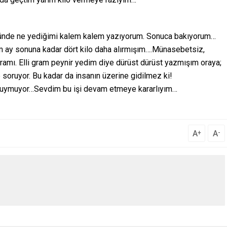
ğünde ne yediğimi kalem kalem yazıyorum. Sonuca bakıyorum…
 ay sonuna kadar dört kilo daha alırmışım….Münasebetsiz,
ogramı. Elli gram peynir yedim diye dürüst dürüst yazmışım oraya;
e soruyor. Bu kadar da insanın üzerine gidilmez ki!
i duymuyor…Sevdim bu işi devam etmeye kararlıyım…
A
A
+
-