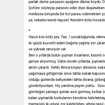
parlak demir parçasını ayağının dibine koydu. 
Şoföre söyleyip parasını öder diye düşünürken 
minibüse binişinde bir kol parası ödemekten ç
ya; vebalini kendi taşısın! Kendimi kötü hiss
*
Hasılı kilo kötü şey. Taa…! çocukluğumda; rahmet
iki güçlü kuvvetli adam bağırta çağırta zor çıka
ve yüksek tansiyon var.
Ben o yıllarda bütün şişman insanların, kasıntı
geriye atıyormuş. Daha önceki yıllarda, şişman
aklım çıkardı. Vehbi Amca köşeyi dönünce sokakt
çağırmaya gittiğimde önce tahta sokak kapısın
olduğu günlerde bahçedeki tahta divana, göbeği
görebiliyordum. Hiç yanılma payım yoktu… Ses
gömleğini çamaşır ipinde asılı görmüş, koltuk
kalan şişmanlık korkularımı kendime hatırlatm
memesini iki eliyle zor kaldırdığını, altına nası