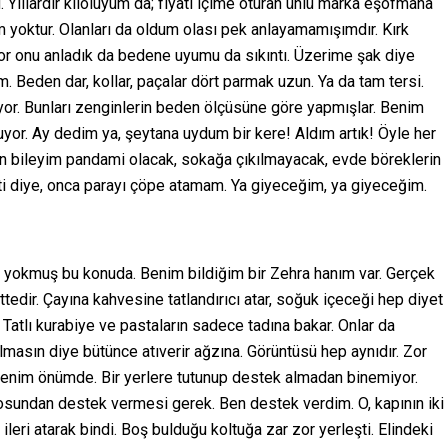
. Yıllardır kiloluyum da; fiyatı içime oturan ünlü marka eşofmana
yoktur. Olanları da oldum olası pek anlayamamışımdır. Kırk
yor onu anladık da bedene uyumu da sıkıntı. Üzerime şak diye
. Beden dar, kollar, paçalar dört parmak uzun. Ya da tam tersi.
yor. Bunları zenginlerin beden ölçüsüne göre yapmışlar. Benim
yuyor. Ay dedim ya, şeytana uydum bir kere! Aldım artık! Öyle her
n bileyim pandami olacak, sokağa çıkılmayacak, evde böreklerin
şti diye, onca parayı çöpe atamam. Ya giyeceğim, ya giyeceğim.
 yokmuş bu konuda. Benim bildiğim bir Zehra hanım var. Gerçek
dir. Çayına kahvesine tatlandırıcı atar, soğuk içeceği hep diyet
. Tatlı kurabiye ve pastaların sadece tadına bakar. Onlar da
olmasın diye bütünce atıverir ağzına. Görüntüsü hep aynıdır. Zor
O benim önümde. Bir yerlere tutunup destek almadan binemiyor.
osundan destek vermesi gerek. Ben destek verdim. O, kapının iki
ileri atarak bindi. Boş bulduğu koltuğa zar zor yerleşti. Elindeki