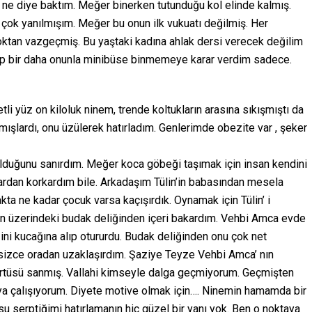
O ne diye baktım. Meğer binerken tutunduğu kol elinde kalmış.
çok yanılmışım. Meğer bu onun ilk vukuatı değilmiş. Her
oktan vazgeçmiş. Bu yaştaki kadına ahlak dersi verecek değilim
edip bir daha onunla minibüse binmemeye karar verdim sadece.
li yüz on kiloluk ninem, trende koltukların arasına sıkışmıştı da
rmışlardı, onu üzülerek hatırladım. Genlerimde obezite var , şeker
 olduğunu sanırdım. Meğer koca göbeği taşımak için insan kendini
lardan korkardım bile. Arkadaşım Tülin’in babasından mesela
a ne kadar çocuk varsa kaçışırdık. Oynamak için Tülin’ i
ın üzerindeki budak deliğinden içeri bakardım. Vehbi Amca evde
ni kucağına alıp otururdu. Budak deliğinden onu çok net
sizce oradan uzaklaşırdım. Şaziye Teyze Vehbi Amca’ nın
 örtüsü sanmış. Vallahi kimseyle dalga geçmiyorum. Geçmişten
aya çalışıyorum. Diyete motive olmak için…. Ninemin hamamda bir
l su serptiğimi hatırlamanın hiç güzel bir yanı yok. Ben o noktaya