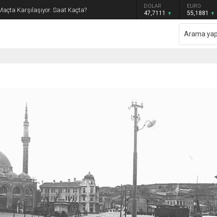
GRAM ALTIN
DOLAR
EURO
Maçta Karşılaşıyor. Saat Kaçta?
6.660,55
47,7111
55,1881