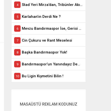
Stad Yeri Mirza’dan, Tribünler Akın’dan: Geriye Bakanlık Kaldı.
Karlahan’ın Derdi Ne ?
Mevzu Bandırmaspor İse, Gerisi Teferruattır
Cin Çukuru ve Rant Meselesi
Başka Bandırmaspor Yok!
Bandırmaspor’un Yanındayız Demekle Olmuyor!
Bu Ligin Kıymetini Bilin !
MASAÜSTÜ REKLAM KODUNUZ