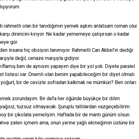
lışıyorum.
rahmetli olan bir tanıdığımın yemek aşkını anlatsam roman olur.
karşı direncini kırıyor. Ne kadar yememeye çalışırsan o kadar
meye gör.
den insana hiç obsiyon tanımıyor. Rahmetli Can Akbel’in dediği
arşıyla değil, cenaze marşıyla gidiyor.
ıflamış ben de aynısını yapayım diye bir yol yok. Diyete paralel
t listesi var. Önemli olan benim yapabileceğim bir diyet olmalı.
k yoğurt, bir de cevizle sofradan kalkmak ne mümkün? Ben onları
emek zorundayım. Bir defa her öğünde büyükçe bir dilim
ağsız, tuzsuz olmayacak. Şuruplu tatlılardan vazgeçebilirim.
 boy bir çikolata yemeliyim. Haftada bir de mantı günüm olsun.
ahve zaten içmem ama, onun yerine yağlı ekmeğimin üstüne bir
n da geçtim yarım kilo vermeye razıyım…