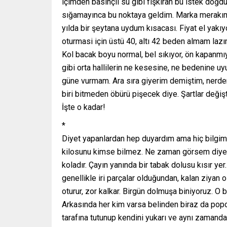
içimden basınçlı su gibi fışkıran bu istek doğdu
sığamayınca bu noktaya geldim. Marka merakım 
yılda bir şeytana uydum kısacası. Fiyat el yakı
oturmasi için üstü 40, altı 42 beden almam lazım
Kol bacak boyu normal, bel sıkıyor, ön kapanmı
gibi orta hallilerin ne kesesine, ne bedenine u
güne vurmam. Ara sıra giyerim demiştim, nerde
biri bitmeden öbürü pişecek diye. Şartlar deği
İşte o kadar!
*
Diyet yapanlardan hep duyardım ama hiç bilgim
kilosunu kimse bilmez. Ne zaman görsem diyette
koladır. Çayın yanında bir tabak dolusu kısır yer
genellikle iri parçalar olduğundan, kalan ziyan 
oturur, zor kalkar. Birgün dolmuşa biniyoruz. 
Arkasında her kim varsa belinden biraz da pop
tarafına tutunup kendini yukarı ve aynı zamanda 