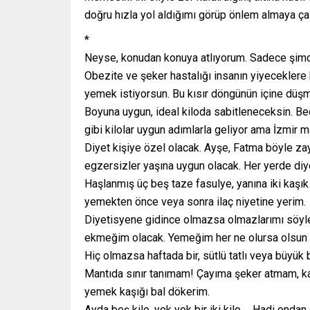
doğru hızla yol aldığımı görüp önlem almaya ça
*
Neyse, konudan konuya atlıyorum. Sadece şimdi 
Obezite ve şeker hastalığı insanın yiyeceklere 
yemek istiyorsun. Bu kısır döngünün içine düş
Boyuna uygun, ideal kiloda sabitleneceksin. Be
gibi kilolar uygun adımlarla geliyor ama İzmir m
Diyet kişiye özel olacak. Ayşe, Fatma böyle zay
egzersizler yaşına uygun olacak. Her yerde diye
Haşlanmış üç beş taze fasulye, yanına iki kaşı
yemekten önce veya sonra ilaç niyetine yerim.
Diyetisyene gidince olmazsa olmazlarımı söyl
ekmeğim olacak. Yemeğim her ne olursa olsun y
Hiç olmazsa haftada bir, sütlü tatlı veya büyük
Mantıda sınır tanımam! Çayıma şeker atmam, k
yemek kaşığı bal dökerim.
Ayda beş kilo, yok yok bir iki kilo…. Hadi onda