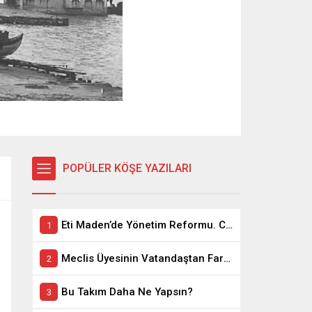
POPÜLER KÖŞE YAZILARI
Eti Maden’de Yönetim Reformu. CEO Modeli’nde Kadro / Taşeron İşçilik Ayrımı Kalkıyor
Meclis Üyesinin Vatandaştan Farkı Ne ?
Bu Takım Daha Ne Yapsın?