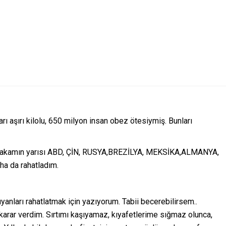
rı aşırı kilolu, 650 milyon insan obez ötesiymiş. Bunları
Bu rakamın yarısı ABD, ÇİN, RUSYA,BREZİLYA, MEKSİKA,ALMANYA,
a da rahatladım.
anları rahatlatmak için yazıyorum. Tabii becerebilirsem..
arar verdim. Sırtımı kaşıyamaz, kıyafetlerime sığmaz olunca,