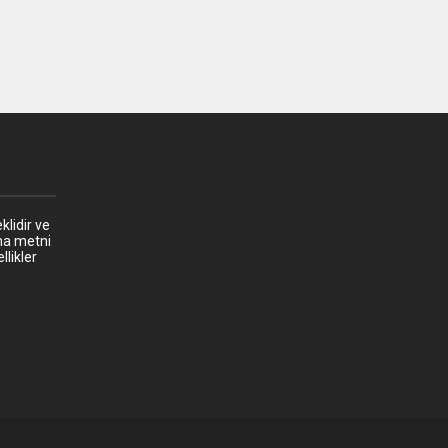
klidir ve
ma metni
llikler