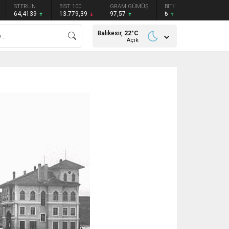
STERLİN
BIST 100
GRAM GÜMÜŞ
BITCOIN
ETHEREU
64,4139
13.779,39
97,57
₺
₺
Balıkesir,
22
°C
Açık