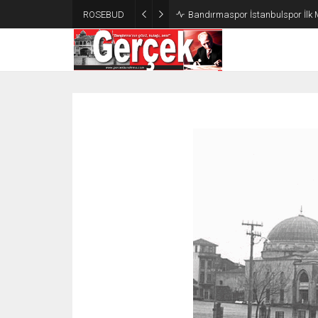
ROSEBUD
Bandırmaspor İstanbulspor İlk 