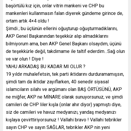
başörtülü kız için, onlar vitrin mankeni ve CHP bu
mankenleri kullanmasın falan diyerek gündeme girince de,
ortam artık 4×4 oldu !
Şimdi ; bu üçlünün ellerini oğuşturup oğuşturmadıklarını,
AKP Genel Başkanından teşekkür alıp almadıklarını
bilmiyorum ama, ben AKP Genel Başkanı olsaydım, üçünü
de teşekkürle değil, takdirname ile taltif ederdim…Sağ olun
ve var olun ! Diye !
YAHU ARKADAŞ BU KADAR MI OLUR ?
19 yıldır muhalefetsin, tek parti iktidarını durduramamışsın,
şimdi tam da iktidar zayıflarken, 40 senedir siyasal
islamcıların silahı ve argümanı olan BAŞ ÖRTÜSÜNÜ, AKP
ne miğfer, AKP ne MİNARE olarak sunuyorsunuz, ve şimdi
camileri de CHP liler kışla (onlar ahır diyor) yapmıştı diye,
siz de camileri ve havuz medyanızı, yandaş medyanızı
kışlaya çevirttiriyorsunuz ! Vallahi bravo ! Vallahi tebrikler
sayın CHP ve sayın SAĞLAR, tebrikler AKP nin yeni