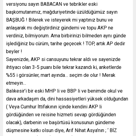
versiyonu sayın BABACAN ve tebrikler eski
başkomutanımız, mağduriyetinde üzüldüğümüz sayın
BAŞBUĞ ! Bilerek ve isteyerek mi yaptınız bunu ve
anlaşarak mı değiştirdiniz gündemi ve topu AKP ne
verdiniz, bilmiyorum. Ama birbirinizi bilmeden aynı günde
işlediğiniz bu cürüm, tarihe geçecek ! TOP, artık AP dedir
beyler !
Sayenizde, AKP si cansuyunu tekrar aldı ve sayenizde
ihtiyacı olan 3-5 puanı bile tekrar kazandı ki, anketlerde
%55 i görsünler, mart ayında… seçim de olur ! Merak
etmeyin…
Balıkesir’i bir eski MHP li ve BBP li ve benimde okul ve
dava arkadaşım da, dini hassasiyetleri yüksek olduğundan
( Veya Cumhur İttifakının içinde kendini AKP li
gördüğünden ve reisine hizmeti sevap gördüğünden
olacak), darbenin ve başörtüsü konusunun gündeme
düşmesine katkı olsun diye, Arif Nihat Asya’nın ; ‘ BİZ