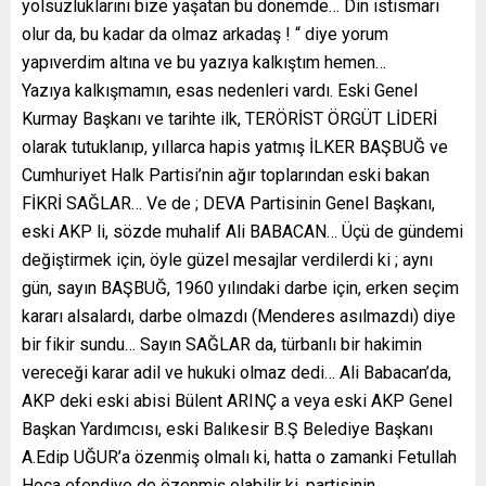
yolsuzluklarını bize yaşatan bu dönemde… Din istismarı
olur da, bu kadar da olmaz arkadaş ! “ diye yorum
yapıverdim altına ve bu yazıya kalkıştım hemen…
Yazıya kalkışmamın, esas nedenleri vardı. Eski Genel
Kurmay Başkanı ve tarihte ilk, TERÖRİST ÖRGÜT LİDERİ
olarak tutuklanıp, yıllarca hapis yatmış İLKER BAŞBUĞ ve
Cumhuriyet Halk Partisi’nin ağır toplarından eski bakan
FİKRİ SAĞLAR… Ve de ; DEVA Partisinin Genel Başkanı,
eski AKP li, sözde muhalif Ali BABACAN… Üçü de gündemi
değiştirmek için, öyle güzel mesajlar verdilerdi ki ; aynı
gün, sayın BAŞBUĞ, 1960 yılındaki darbe için, erken seçim
kararı alsalardı, darbe olmazdı (Menderes asılmazdı) diye
bir fikir sundu… Sayın SAĞLAR da, türbanlı bir hakimin
vereceği karar adil ve hukuki olmaz dedi… Ali Babacan’da,
AKP deki eski abisi Bülent ARINÇ a veya eski AKP Genel
Başkan Yardımcısı, eski Balıkesir B.Ş Belediye Başkanı
A.Edip UĞUR’a özenmiş olmalı ki, hatta o zamanki Fetullah
Hoca efendiye de özenmiş olabilir ki, partisinin