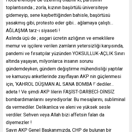
toplantısında ; zorla, kızının başörtülü üniversiteye
gidemeyip, sene kaybettiğinden bahisle, başörtüsü
yasakmış gibi, protesto eder gibi… ağlamaya çalıştı…
AĞLAŞMA tarz-ı siyaseti !
Aslında üçü de ; asgari ücretin azlığının ve emeklilere
memur ve işçilere verilen zamların yetersizliği karşısında,
pandemi ve fırsatçılar yüzünden YOKSULLUK-AÇLIK Sınırı
altında yaşayan, milyonlarca insanın sorunu
gündemdeyken, gündem değiştirme mühendisliği yaptılar
ve kamuoyu anketlerinde zayıflayan AKP nin güçlenmesi
için, ‘KAHROL DÜŞMAN AL SANA BOMBA !’ dediler…
adeta ! Ve şimdi AKP lilerin FAŞİST-DARBECİ-DİNSİZ
bombardımanlarını seyrediyorlar. Bu mesajlarını, subliminal
da vermediler. Delikanlıca ve aleni ve yüksek sesle
verdiler. Sehven veya Allah bizi affetsin falan da
diyemezler !
Sayın AKP Genel Başkanımızda, CHP de bulunan bir