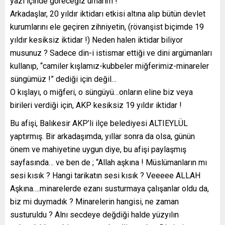
yazı içinde göreceğiz umarım !
Arkadaşlar, 20 yıldır iktidarı etkisi altına alıp bütün devlet
kurumlarını ele geçiren zihniyetin, (rövanşist biçimde 19
yıldır kesiksiz iktidar !) Neden halen iktidar biliyor
musunuz ? Sadece din-i istismar ettiği ve dini argümanları
kullanıp, “camiler kışlamız-kubbeler miğferimiz-minareler
süngümüz !” dediği için değil…
O kışlayı, o miğferi, o süngüyü…onların eline biz veya
birileri verdiği için, AKP kesiksiz 19 yıldır iktidar !
Bu afişi, Balıkesir AKP’li ilçe belediyesi ALTIEYLÜL
yaptırmış. Bir arkadaşımda, yıllar sonra da olsa, günün
önem ve mahiyetine uygun diye, bu afişi paylaşmış
sayfasında… ve ben de ; “Allah aşkına ! Müslümanların mı
sesi kısık ? Hangi tarikatın sesi kısık ? Veeeee ALLAH
Aşkına….minarelerde ezanı susturmaya çalışanlar oldu da,
biz mi duymadık ? Minarelerin hangisi, ne zaman
susturuldu ? Alnı secdeye değdiği halde yüzyılın