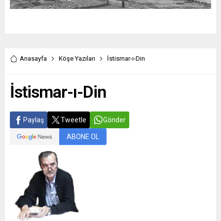
Anasayfa
Köşe Yazıları
İstismar-ı-Din
İstismar-ı-Din
Paylaş
Tweetle
Gönder
ABONE OL