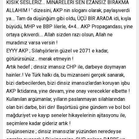
KISIK SESLERİZ… MİNARELERİ SEN EZANSIZ BIRAKMA
ALLAHIM ! ‘ dizesini, AKP nin sloganı olarak, paylaşıverdi
ya…. Tam da düşünğüm gibi oldu, ÜÇÜ BİR ARADA idi, kışla
büyüdü, MHP ve BBP lilerle, 4×4… AKP Propagandası, yine
ortaya çıkıverdi…. Allah sizden razı olsun, Allah ne
muradınız varsa versin !
EYYY AKP ; Silahşörlerin güzel ve 2071 e kadar,
götürürsünüz… merak etmeyin !
Artık hedef ; dinsiz imansız CHP ile, darbeye doymayan
hainler..! Ve Türk halkı da, bu mizanseni gerçek sanarak,
bizi darbecilerden, bizi dinsiz imansızlardan koruyan işbu
AKP İktidarına, yine devam, yine onay verecekler elbette !
Kullanılan argümanlar, yılların paslanmayan silahlarından
olan biri darbe, biri din! Başörtüsü gine gündem ve bol bol
mağduriyet ve kayıp seneler hikayelerinin ajitasyonu ile,
seçimlere kadar gideriz artık !
Düşünsenize ; dinsiz imansızlar yüzünden neredeyse