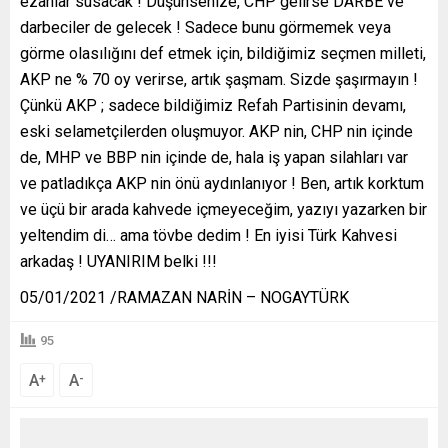
ezanlar susacak ! Düşünsenize, CHP gelirse DARBE ve
darbeciler de gelecek ! Sadece bunu görmemek veya
görme olasılığını def etmek için, bildiğimiz seçmen milleti,
AKP ne % 70 oy verirse, artık şaşmam. Sizde şaşırmayın !
Çünkü AKP ; sadece bildiğimiz Refah Partisinin devamı,
eski selametçilerden oluşmuyor. AKP nin, CHP nin içinde
de, MHP ve BBP nin içinde de, hala iş yapan silahları var
ve patladıkça AKP nin önü aydınlanıyor ! Ben, artık korktum
ve üçü bir arada kahvede içmeyeceğim, yazıyı yazarken bir
yeltendim di… ama tövbe dedim ! En iyisi Türk Kahvesi
arkadaş ! UYANIRIM belki !!!
05/01/2021 /RAMAZAN NARİN – NOGAYTÜRK
95
A
A
+
-