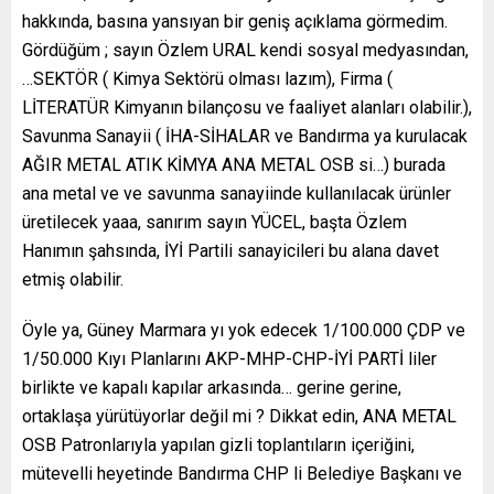
hakkında, basına yansıyan bir geniş açıklama görmedim.
Gördüğüm ; sayın Özlem URAL kendi sosyal medyasından,
…SEKTÖR ( Kimya Sektörü olması lazım), Firma (
LİTERATÜR Kimyanın bilançosu ve faaliyet alanları olabilir.),
Savunma Sanayii ( İHA-SİHALAR ve Bandırma ya kurulacak
AĞIR METAL ATIK KİMYA ANA METAL OSB si…) burada
ana metal ve ve savunma sanayiinde kullanılacak ürünler
üretilecek yaaa, sanırım sayın YÜCEL, başta Özlem
Hanımın şahsında, İYİ Partili sanayicileri bu alana davet
etmiş olabilir.
Öyle ya, Güney Marmara yı yok edecek 1/100.000 ÇDP ve
1/50.000 Kıyı Planlarını AKP-MHP-CHP-İYİ PARTİ liler
birlikte ve kapalı kapılar arkasında… gerine gerine,
ortaklaşa yürütüyorlar değil mi ? Dikkat edin, ANA METAL
OSB Patronlarıyla yapılan gizli toplantıların içeriğini,
mütevelli heyetinde Bandırma CHP li Belediye Başkanı ve