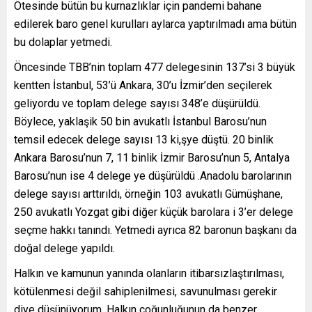
Ötesinde bütün bu kurnazlıklar için pandemi bahane
edilerek baro genel kurulları aylarca yaptırılmadı ama bütün
bu dolaplar yetmedi.
Öncesinde TBB’nin toplam 477 delegesinin 137’si 3 büyük
kentten İstanbul, 53’ü Ankara, 30’u İzmir’den seçilerek
geliyordu ve toplam delege sayısı 348’e düşürüldü.
Böylece, yaklaşik 50 bin avukatlı İstanbul Barosu’nun
temsil edecek delege sayısı 13 ki,şye düştü. 20 binlik
Ankara Barosu’nun 7, 11 binlik İzmir Barosu’nun 5, Antalya
Barosu’nun ise 4 delege ye düşürüldü .Anadolu barolarının
delege sayısı arttırıldı, örneğin 103 avukatlı Gümüşhane,
250 avukatlı Yozgat gibi diğer küçük barolara i 3’er delege
seçme hakkı tanındı. Yetmedi ayrıca 82 baronun başkanı da
doğal delege yapıldı.
Halkın ve kamunun yanında olanların itibarsızlaştırılması,
kötülenmesi değil sahiplenilmesi, savunulması gerekir
diye düşünüyorum. Halkın çoğunluğunun da benzer