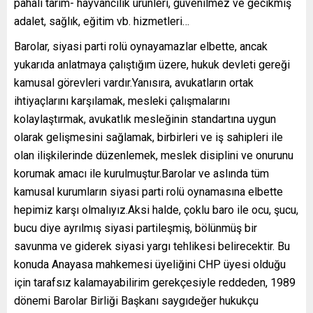
pahalı tarım- hayvancılık ürünleri, güvenilmez ve gecikmiş
adalet, sağlık, eğitim vb. hizmetleri…
Barolar, siyasi parti rolü oynayamazlar elbette, ancak
yukarıda anlatmaya çalıştığım üzere, hukuk devleti gereği
kamusal görevleri vardır.Yanısıra, avukatların ortak
ihtiyaçlarını karşılamak, mesleki çalışmalarını
kolaylaştırmak, avukatlık mesleğinin standartına uygun
olarak gelişmesini sağlamak, birbirleri ve iş sahipleri ile
olan ilişkilerinde düzenlemek, meslek disiplini ve onurunu
korumak amacı ile kurulmuştur.Barolar ve aslında tüm
kamusal kurumların siyasi parti rolü oynamasına elbette
hepimiz karşı olmalıyız.Aksi halde, çoklu baro ile ocu, şucu,
bucu diye ayrılmış siyasi partileşmiş, bölünmüş bir
savunma ve giderek siyasi yargı tehlikesi belirecektir. Bu
konuda Anayasa mahkemesi üyeliğini CHP üyesi olduğu
için tarafsız kalamayabilirim gerekçesiyle reddeden, 1989
dönemi Barolar Birliği Başkanı saygıdeğer hukukçu