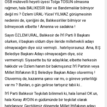
OSB mütevelli heyeti üyesi Tolga TOSUN olmasına
rağmen, hala BALIKESİR liler ve Bandırmalılar bilmiyor
değil mi ? Özlem URAL-Yücel YILMAZ görüşmesinin
nedenini de, içeriğini de, Balıkesirliler bilmiyor ve
bilmeyecek elbette ! Amenna ve sadakna !
Sayın ÖZLEM URAL, Balıkesir de İYİ Parti İl Başkanı
olurken, il başkanı oldum diye ileride milletvekili adayı
olmayacağım diye söz vermişti… hatırlıyorsunuz. Ama, B.Ş
Belediye Başkanı Adayı olmayacağım diye, söz
vermemişti. Siyasette bu tür adaylıklar, elbette herkesin
hakkıdır ve Özlem hanım bir bakmışsınız İYİ Partinin veya
Millet İttifakının B.Ş Belediye Başkan Adayı oluvermiş !
Oluvermiş de, kazanma şansı var mı, o göreve yeterliliği
var mı ? Bunları, o gün gelirse tartışırız tabii ki…
İYİ Parti Balıkesir Teşkilatı bilinmeli ki, hala İsmail OK un,
hala Koray AYDIN ın güdümünde bir teşkilat olarak
hatırlanıyor. Geçtiğimiz dönemde Millet İttifakının adayı