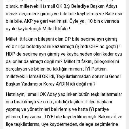
olarak, milletvekili İsmail OK B.Ş Belediye Başkan Adayı
olarak seçimlere girmiş ve bile bile kaybetmiş ve Balıkesir
bile bile, AKP ye geri verilmişti. Öyle ya ; 10 bin civarında
oy ile kaybetmişti Millet İttifakı !
Millet İttifakının bileşeni olan DP bile seçime ayrı girmiş
ve bir ilçe belediyesini kazanmıştı (Şimdi CHP ne geçti.) !
HDP de seçime ayrı girmiş ve kayba neden olan kadar oyu
da, onlar da almıştı değil mi? Millet İttifakını, bileşenlerini
parçalayan ve bölen bu taktiğin mimarı ; İYİ Partinin
milletvekili İsmail OK idi, Teşkilatlanmadan sorumlu Genel
Başkan Yardımcısı Koray AYDIN idi değil mi ?
Hatırlayın, İsmail OK Aday yapılırken bütün teşkilatlanmalar
ona bırakılmıştı ve o da ; istidiği kişileri il-ilçe başkanı
yapmış ve yönetimleri belirlemiş ve hatta İYİ partiye
yıllarca, faşizanca… ÜYE bile kaydedilmemişti. Bakınız il ve
ilçe teşkilatlarına, üye kaydetmeden, delege seçimlerine