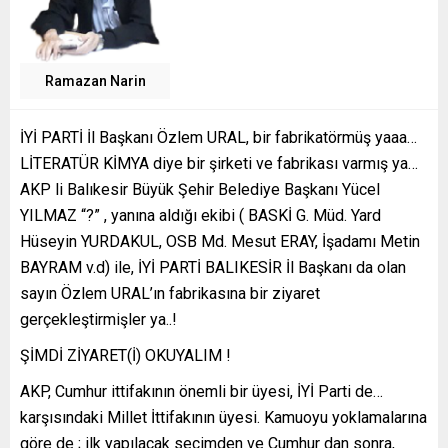
Ramazan Narin
İYİ PARTİ İl Başkanı Özlem URAL, bir fabrikatörmüş yaaa…
LİTERATÜR KİMYA diye bir şirketi ve fabrikası varmış ya…
AKP li Balıkesir Büyük Şehir Belediye Başkanı Yücel
YILMAZ “?” , yanına aldığı ekibi ( BASKİ G. Müd. Yard
Hüseyin YURDAKUL, OSB Md. Mesut ERAY, İşadamı Metin
BAYRAM v.d) ile, İYİ PARTİ BALIKESİR İl Başkanı da olan
sayın Özlem URAL’ın fabrikasına bir ziyaret
gerçekleştirmişler ya..!
ŞİMDİ ZİYARET(İ) OKUYALIM !
AKP, Cumhur ittifakının önemli bir üyesi, İYİ Parti de…
karşısındaki Millet İttifakının üyesi. Kamuoyu yoklamalarına
göre de ; ilk yapılacak seçimden ve Cumhur dan sonra,