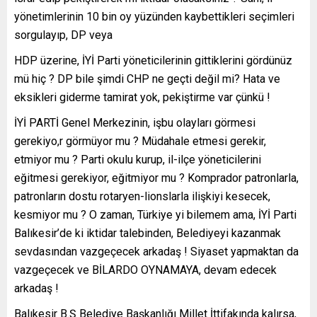
yönetimlerinin 10 bin oy yüzünden kaybettikleri seçimleri
sorgulayıp, DP veya
HDP üzerine, İYİ Parti yöneticilerinin gittiklerini gördünüz
mü hiç ? DP bile şimdi CHP ne geçti değil mi? Hata ve
eksikleri giderme tamirat yok, pekiştirme var çünkü !
İYİ PARTİ Genel Merkezinin, işbu olayları görmesi
gerekiyo,r görmüyor mu ? Müdahale etmesi gerekir,
etmiyor mu ? Parti okulu kurup, il-ilçe yöneticilerini
eğitmesi gerekiyor, eğitmiyor mu ? Komprador patronlarla,
patronların dostu rotaryen-lionslarla ilişkiyi kesecek,
kesmiyor mu ? O zaman, Türkiye yi bilemem ama, İYİ Parti
Balıkesir’de ki iktidar talebinden, Belediyeyi kazanmak
sevdasından vazgeçecek arkadaş ! Siyaset yapmaktan da
vazgeçecek ve BİLARDO OYNAMAYA, devam edecek
arkadaş !
Balıkesir B.Ş Belediye Başkanlığı Millet İttifakında kalırsa,