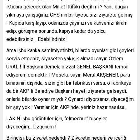
iktidara gelecek olan Millet İttifakı değil mi ? Yani, bugün
yıkmaya çalıştığınız CHS nin bir üyesi, sizi ziyarete gelmiş
! Kapıda karşılayıp, odanızda çayınızı ve kahvenizi ikram
edip, görüşme sonunda, kapıya kadar da yolcu
edebilirsiniz… Edebilirdiniz !
Ama işbu kanka samimiyetinizi, bilardo oyunları gibi şeyleri
servis etmeniz, siyaseten yakışık almadı sayın Özlem
URAL ! İl Başkanı demek, bizzat GENEL BAŞKANI temsil
ediyorum demektir ! Mesela, sayın Meral AKŞENER, parti
binasının dışında, sizin gibi bir fabrikası varsa, o fabrikaya
da bir AKP li Belediye Başkanı heyeti ziyarete gelseydi,
onlarla bilardo oynar mıydı ? Oynardı diyorsanız, diyeceğim
bir şey yok ! Yarınlar için AKP nde, yeriniz hazır nasılsa…
LAKİN işbu görüntüler için, “elmecbur” bişeyler
diyeceğim… Üzgünüm !
Birincisi, bu ziyaret nedendi ? Ziyaretin nedeni ve içeriği