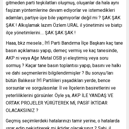
gitmeden parti teşkilatları oluşmuş, oluşanlar da hala aynı
faşizan yöntemlerine devam ediyorlar ve istemedikleri
adamları, partiye üye bile yapmıyorlar değil mi ? ŞAK ŞAK
ŞAK ! Alkışlamak lazım Özlem URAL il yönetimini ve biatçı
ilçe yönetimlerini…. ŞAK ŞAK ŞAK !
Haaa, bkz mesela ; İYİ Parti Bandırma İlçe Başkanı kaç tane
basın açıklaması yapıp, demeç vermiş ve kaç tanesinde,
AKP ni veya Ağır Metal OSB yi eleştirmiş veya soru
sormuş ? Kaçar tane basın toplantısı yapıp, basını ve halkı
ve dahi seçmenlerini bilgilendirmişler ? Bu soruyu/ları
bütün Balıkesir İYİ Partilileri yaşadıkları yerde, bence
sorsunlar ve sorgulasınlar. İl ve İlçelerin basiretlerini ve
yeterliliklerini görsünler. Öyle ya, AKP İLE YANDAŞ VE
ORTAK PROJELER YÜRÜTEREK Mİ, PASİF İKTİDAR
OLACAKSINIZ ?
Geçmiş seçimlerdeki hatalarınızı tamir yerine, o hatalarda
ısrar edip pekiştirerek mi iktidar olacaksınız ? Sahi, il