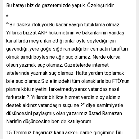
Bu hatayı biz de gazetemizde yaptık. Özeleştiridir.
*
“”Bir dakika..n’oluyor.Bu kadar yaygın tutuklama olmaz.
Yıllarca bizzat AKP hükümetinin ve bakanlarının yandaş
kanallarda meşru ilan ettiği,onlar öyle söylediği için
güvendiği ,yere göğe sığdıramadığı bır cemaatin taraftarı
olmak şimdi böylesine ağır suç olamaz. Nerde olursa
olsun yazmak suç olamaz. Gazetelerde internet
sitelerinde yazmak suç olamaz. Hatta yardım toplamak
bıle suc olamaz.Sız elinizdeki tüm olanaklarla bu FTÖ’nün
planını kötü niyetini farketmediysenız vatandas nasıl
farketsin ?. Yıllardır birlikte hizmet verdiniz oy aldınız
destek aldınız vatandaşın suçu ne ?” diye samimiyetle
düşüncesini paylaşmış olan yazarımız üstad Ramazan
Narin’in düşüncesine ben de katılıyorum.
15 Temmuz başarısız kanlı askeri darbe girişimine fiili