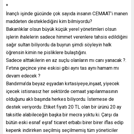
*
İnançlı işinde gücünde çok sayıda insanın CEMAAT’i manen
maddeten desteklediğini kim bilmiyordu?
Bakanlıklar olsun büyük küçük yerel yönetimleri olsun
işlerin ihalelerin sadece himmet verenlere tahsis edildiğini
sağır sultan biliyordu da buyrun şimdi söyleyin halk
öğrensin kimin ne pisliklere bulaştığını.
Sadece alttakilerin en az suçlu olanların mı canı yanacak ?.
Fırtına geçince yine eskisi gibi aynı tas aynı hamam mı
devam edecek ?
Bandırma’da beyaz eşyadan kırtasiyeye,inşaat, yiyecek
içecek istisnasız her sektörde cemaat yapılanmasının
olduğunu aklı başında herkes biliyordu. İstemese de
destek veriyordu .Etiket fiyatı 20 TL olan bir ürünü 20 ay
taksitle alabileceğin başka bir mecra yoktu ki. Çarşı da
bütün eski esnaf eşraf ticaret erbabı birer birer iflas edip
kepenk indirirken seçilmiş seçilmemiş tüm yöneticiler