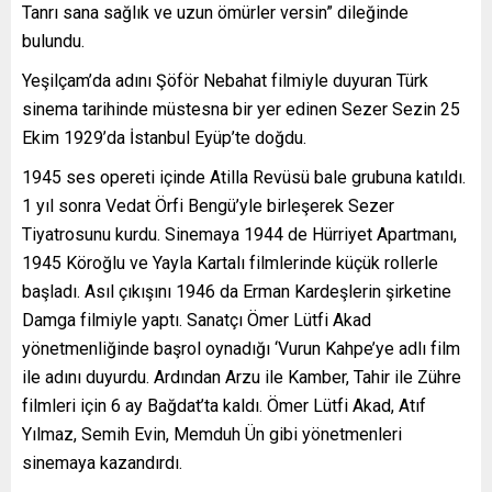
Tanrı sana sağlık ve uzun ömürler versin” dileğinde
bulundu.
Yeşilçam’da adını Şöför Nebahat filmiyle duyuran Türk
sinema tarihinde müstesna bir yer edinen Sezer Sezin 25
Ekim 1929’da İstanbul Eyüp’te doğdu.
1945 ses opereti içinde Atilla Revüsü bale grubuna katıldı.
1 yıl sonra Vedat Örfi Bengü’yle birleşerek Sezer
Tiyatrosunu kurdu. Sinemaya 1944 de Hürriyet Apartmanı,
1945 Köroğlu ve Yayla Kartalı filmlerinde küçük rollerle
başladı. Asıl çıkışını 1946 da Erman Kardeşlerin şirketine
Damga filmiyle yaptı. Sanatçı Ömer Lütfi Akad
yönetmenliğinde başrol oynadığı ‘Vurun Kahpe’ye adlı film
ile adını duyurdu. Ardından Arzu ile Kamber, Tahir ile Zühre
filmleri için 6 ay Bağdat’ta kaldı. Ömer Lütfi Akad, Atıf
Yılmaz, Semih Evin, Memduh Ün gibi yönetmenleri
sinemaya kazandırdı.