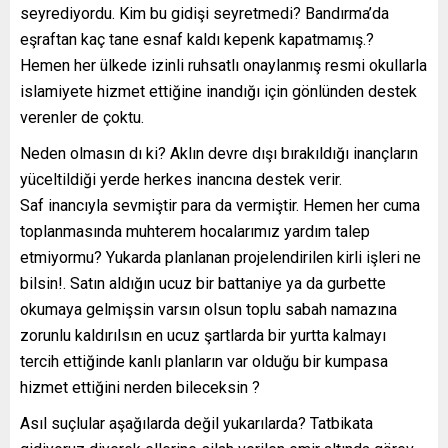
seyrediyordu. Kim bu gidişi seyretmedi? Bandırma’da
eşraftan kaç tane esnaf kaldı kepenk kapatmamış.?
Hemen her ülkede izinli ruhsatlı onaylanmış resmi okullarla
islamiyete hizmet ettiğine inandığı için gönlünden destek
verenler de çoktu.
Neden olmasın dı ki? Aklın devre dışı bırakıldığı inançların
yüceltildiği yerde herkes inancına destek verir.
Saf inancıyla sevmiştir para da vermiştir. Hemen her cuma
toplanmasında muhterem hocalarımız yardım talep
etmiyormu? Yukarda planlanan projelendirilen kirli işleri ne
bilsin!. Satın aldığın ucuz bir battaniye ya da gurbette
okumaya gelmişsin varsın olsun toplu sabah namazına
zorunlu kaldırılsın en ucuz şartlarda bir yurtta kalmayı
tercih ettiğinde kanlı planların var olduğu bir kumpasa
hizmet ettiğini nerden bileceksin ?
Asıl suçlular aşağılarda değil yukarılarda? Tatbikata