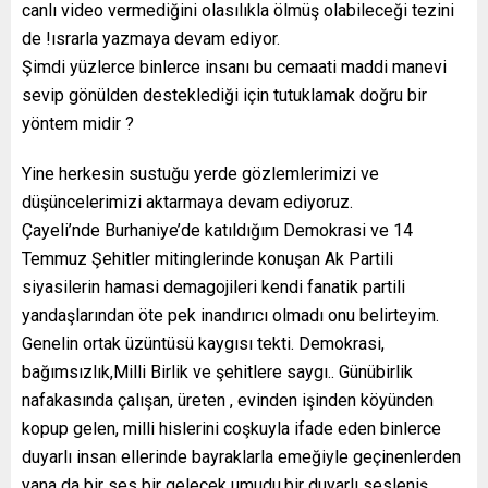
canlı video vermediğini olasılıkla ölmüş olabileceği tezini
de !ısrarla yazmaya devam ediyor.
Şimdi yüzlerce binlerce insanı bu cemaati maddi manevi
sevip gönülden desteklediği için tutuklamak doğru bir
yöntem midir ?
Yine herkesin sustuğu yerde gözlemlerimizi ve
düşüncelerimizi aktarmaya devam ediyoruz.
Çayeli’nde Burhaniye’de katıldığım Demokrasi ve 14
Temmuz Şehitler mitinglerinde konuşan Ak Partili
siyasilerin hamasi demagojileri kendi fanatik partili
yandaşlarından öte pek inandırıcı olmadı onu belirteyim.
Genelin ortak üzüntüsü kaygısı tekti. Demokrasi,
bağımsızlık,Milli Birlik ve şehitlere saygı.. Günübirlik
nafakasında çalışan, üreten , evinden işinden köyünden
kopup gelen, milli hislerini coşkuyla ifade eden binlerce
duyarlı insan ellerinde bayraklarla emeğiyle geçinenlerden
yana da bir ses bir gelecek umudu,bir duyarlı sesleniş