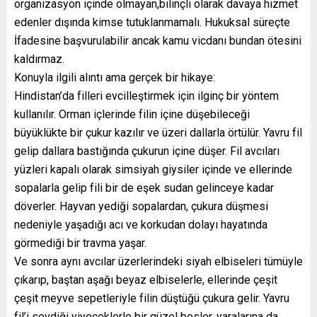
organizasyon içinde olmayan,bilinçli olarak davaya hizmet
edenler dışında kimse tutuklanmamalı. Hukuksal süreçte
İfadesine başvurulabilir ancak kamu vicdanı bundan ötesini
kaldırmaz.
Konuyla ilgili alıntı ama gerçek bir hikaye:
Hindistan’da filleri evcilleştirmek için ilginç bir yöntem
kullanılır. Orman içlerinde filin içine düşebileceği
büyüklükte bir çukur kazılır ve üzeri dallarla örtülür. Yavru fil
gelip dallara bastığında çukurun içine düşer. Fil avcıları
yüzleri kapalı olarak simsiyah giysiler içinde ve ellerinde
sopalarla gelip fili bir de eşek sudan gelinceye kadar
döverler. Hayvan yediği sopalardan, çukura düşmesi
nedeniyle yaşadığı acı ve korkudan dolayı hayatında
görmediği bir travma yaşar.
Ve sonra aynı avcılar üzerlerindeki siyah elbiseleri tümüyle
çıkarıp, baştan aşağı beyaz elbiselerle, ellerinde çeşit
çeşit meyve sepetleriyle filin düştüğü çukura gelir. Yavru
fil’i sevdiği yiyeceklerle bir güzel besler, yaralarına da