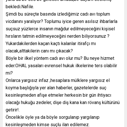
bekledi.Nafile.
Şimdi bu süreçte basında izlediğimiz cadı avı toplum
vicdanını yaralıyor? Toplumu iyice geren asılsız ihbarlarla
suçsuz yüzlerce insanın mağdur edilmeyeceğini kişisel
hırsların tatmin edilmeyeceğini nerden biliyorsunuz ?
Yukardakilerden kaçan kaçtı kalanlar itirafçı mı
olacak,alttakilerin canı mı çıkacak?
Böyle bir ilkel yöntem cadı avı olur mu? Bu neye hizmet
eder.OHAL yasaları evrensel hukuk ilkelerine ters olabilir
mi?
Onlarca yargısız infaz ,hesaplara mülklere yargısız el
koyma başlığıyla yer alan haberler, gazetelerde suç
kesinleşmeden afişe etmeler herkesin bir gün ihtiyacı
olacağı hukuğu zedeler, dişe diş kana kan rövanş kültürünü
getirir!.
Öncelikle öyle ya da böyle sorgulanıp yargılanıp
kesinleşmeden kimse suçlu ilan edilemez.