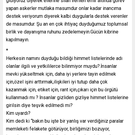
gidiyoruz diyerek ellerine silah verilen emir altında görev
yapan askerler mutlaka masumdur onlar kadar inancıma
destek veriyorum diyerek kalbi duygularla destek verenler
de masumdur. Şu an en çok ihtiyaç duyduğumuz toplumsal
birlik ve dayanışma ruhunu zedelemeyin.Gücün kibrine
kapılmayın.
*
Herkesin namını duyduğu bildiği himmet listelerinde adı
olanlar ilgili ve yetkililerce bilinmiyor muydu?.İnsanlar
mevki yükseltmek için, daha iyi yerlere tayin edilmek
için,özel işini arttırmak,ilişkileri iyi tutup daha çok
kazanmak için, etiket için, rant için,çıkarı için bu örgütü
kullanmadı mı ? İnsanlar gizliden gizliye himmet listelerine
girilsin diye teşvik edilmedi mi?
Kim uyardı?
Kim dedi ki “bakın bu işte bir yanlış var verdiğiniz paralar
memleketi felakete götürüyor, birliğimizi bozuyor,