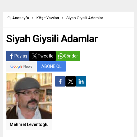
Anasayfa
Köşe Yazıları
Siyah Giysili Adamlar
Siyah Giysili Adamlar
Paylaş
Tweetle
Gönder
ABONE OL
Mehmet Leventoğlu