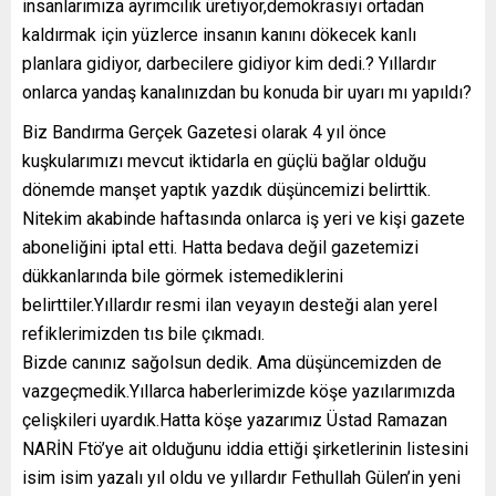
insanlarımıza ayrımcılık üretiyor,demokrasiyi ortadan
kaldırmak için yüzlerce insanın kanını dökecek kanlı
planlara gidiyor, darbecilere gidiyor kim dedi.? Yıllardır
onlarca yandaş kanalınızdan bu konuda bir uyarı mı yapıldı?
Biz Bandırma Gerçek Gazetesi olarak 4 yıl önce
kuşkularımızı mevcut iktidarla en güçlü bağlar olduğu
dönemde manşet yaptık yazdık düşüncemizi belirttik.
Nitekim akabinde haftasında onlarca iş yeri ve kişi gazete
aboneliğini iptal etti. Hatta bedava değil gazetemizi
dükkanlarında bile görmek istemediklerini
belirttiler.Yıllardır resmi ilan veyayın desteği alan yerel
refiklerimizden tıs bile çıkmadı.
Bizde canınız sağolsun dedik. Ama düşüncemizden de
vazgeçmedik.Yıllarca haberlerimizde köşe yazılarımızda
çelişkileri uyardık.Hatta köşe yazarımız Üstad Ramazan
NARİN Ftö’ye ait olduğunu iddia ettiği şirketlerinin listesini
isim isim yazalı yıl oldu ve yıllardır Fethullah Gülen’in yeni