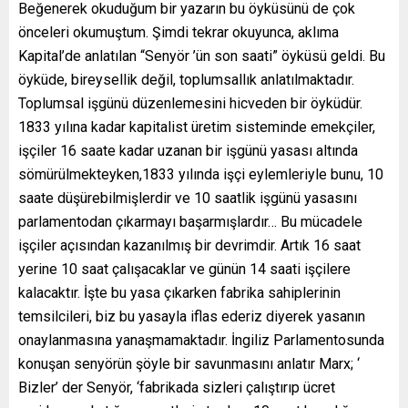
Beğenerek okuduğum bir yazarın bu öyküsünü de çok
önceleri okumuştum. Şimdi tekrar okuyunca, aklıma
Kapital’de anlatılan “Senyör ’ün son saati” öyküsü geldi. Bu
öyküde, bireysellik değil, toplumsallık anlatılmaktadır.
Toplumsal işgünü düzenlemesini hicveden bir öyküdür.
1833 yılına kadar kapitalist üretim sisteminde emekçiler,
işçiler 16 saate kadar uzanan bir işgünü yasası altında
sömürülmekteyken,1833 yılında işçi eylemleriyle bunu, 10
saate düşürebilmişlerdir ve 10 saatlik işgünü yasasını
parlamentodan çıkarmayı başarmışlardır… Bu mücadele
işçiler açısından kazanılmış bir devrimdir. Artık 16 saat
yerine 10 saat çalışacaklar ve günün 14 saati işçilere
kalacaktır. İşte bu yasa çıkarken fabrika sahiplerinin
temsilcileri, biz bu yasayla iflas ederiz diyerek yasanın
onaylanmasına yanaşmamaktadır. İngiliz Parlamentosunda
konuşan senyörün şöyle bir savunmasını anlatır Marx; ‘
Bizler’ der Senyör, ‘fabrikada sizleri çalıştırıp ücret