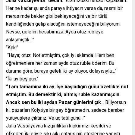
Julia Vassilyevna” dedim.
“Aramızdaki hesabı kapatalım.
Her ne kadar şu anda paraya ihtiyacın varsa da, resmi bir
merasimde bekler gibi bekleyeceğini ve bir türlü
kendiliğinden gelip alacağını istemeyeceğini biliyorum.
Neyse, gelelim hesabımıza: Ayda otuz rubleye
anlaşmıştık…”
“Kırk.”
“Hayır, otuz. Not etmiştim, çok iyi aklımda. Hem ben
öğretmenlere her zaman ayda otuz ruble öderim. Bu
duruma göre; buraya geleli iki ay oluyor, dolayısıyla…”
“İki ay beş gün.”
“Tam tamamına iki ay. İşe başladığın günü özellikle not
etmiştim. Bu demektir ki, altmış ruble kazanmışsın.
Ancak sen bu iki aydan Pazar günlerini çık
… Biliyorsun
ki, pazarları Kolya’ya bir şey öğretmedin, sadece beraber
yürüyüşlere çıktınız. Ve üç tatil günü…”
Julia Vassilyevna kızgınlıktan kıpkırmızı kesildi ve
öfkeden iki eliyle sıkı sıkı entarisinin eteklerine yapıştı.