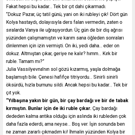
Fakat hepsi bu kadar… Tek bir çıt dahi çıkarmadı.
“Dokuz Pazar, üç tatil günü, yani on iki rubleyi çık! Dört gün
Kolya hastaydı, dolayısıyla ders falan vermedin, zaten o
sıralarda Vanya ile uğraşıyordun. Üç gün de bir diş ağrısı
yüzünden çalışmamıştın ve karım sana öğleden sonraları
dinlenmen için izin vermişti. On iki, yedi daha… eder on
dokuz. Altmıştan çıkar, geriye ne kalır? hımm… Kırk bir
ruble. Tamam mı?”
Julia Vassilyevna’nın sol gözü kızarmış, yaşla dolmağa
başlamıştı bile. Çenesi hafifçe titriyordu… Sinirli sinirli
öksürdü, hızla burnunu sildi. Ancak hepsi bu kadar… Tek bir
çıt yok.
“Yılbaşına yakın bir gün, bir çay bardağı ve bir de tabak
kırmıştın. Bunlar için de iki ruble çıkar.
Çay bardağı
dededen kalma antika olduğu için aslında iki rubleden çok
daha fazla ederdi, ama neyse… Boş ver. İşin sonunda ben
ne zaman zararlı çıkmadım ki! İhmalin yüzünden Kolya bir