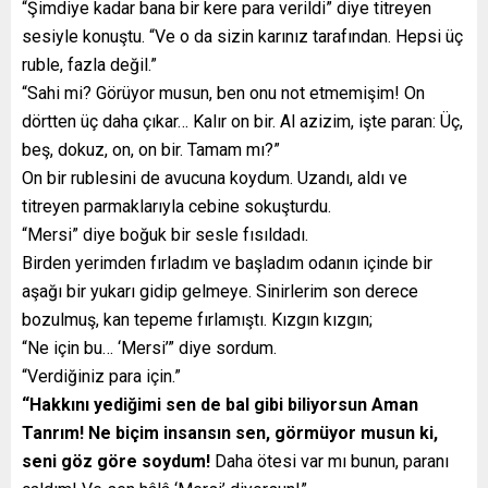
“Şimdiye kadar bana bir kere para verildi” diye titreyen
sesiyle konuştu. “Ve o da sizin karınız tarafından. Hepsi üç
ruble, fazla değil.”
“Sahi mi? Görüyor musun, ben onu not etmemişim! On
dörtten üç daha çıkar… Kalır on bir. Al azizim, işte paran: Üç,
beş, dokuz, on, on bir. Tamam mı?”
On bir rublesini de avucuna koydum. Uzandı, aldı ve
titreyen parmaklarıyla cebine sokuşturdu.
“Mersi” diye boğuk bir sesle fısıldadı.
Birden yerimden fırladım ve başladım odanın içinde bir
aşağı bir yukarı gidip gelmeye. Sinirlerim son derece
bozulmuş, kan tepeme fırlamıştı. Kızgın kızgın;
“Ne için bu… ‘Mersi’” diye sordum.
“Verdiğiniz para için.”
“Hakkını yediğimi sen de bal gibi biliyorsun Aman
Tanrım! Ne biçim insansın sen, görmüyor musun ki,
seni göz göre soydum!
Daha ötesi var mı bunun, paranı