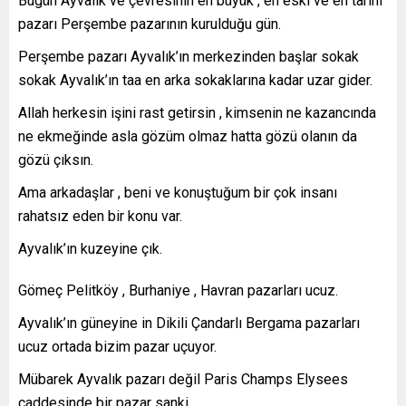
Bugün Ayvalık ve çevresinin en büyük , en eski ve en tarihi
pazarı Perşembe pazarının kurulduğu gün.
Perşembe pazarı Ayvalık’ın merkezinden başlar sokak
sokak Ayvalık’ın taa en arka sokaklarına kadar uzar gider.
Allah herkesin işini rast getirsin , kimsenin ne kazancında
ne ekmeğinde asla gözüm olmaz hatta gözü olanın da
gözü çıksın.
Ama arkadaşlar , beni ve konuştuğum bir çok insanı
rahatsız eden bir konu var.
Ayvalık’ın kuzeyine çık.
Gömeç Pelitköy , Burhaniye , Havran pazarları ucuz.
Ayvalık’ın güneyine in Dikili Çandarlı Bergama pazarları
ucuz ortada bizim pazar uçuyor.
Mübarek Ayvalık pazarı değil Paris Champs Elysees
caddesinde bir pazar sanki.