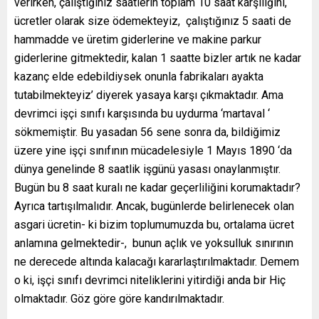
verirken, çalıştığınız saatlerin toplam 10 saat karşılığını,
ücretler olarak size ödemekteyiz, çalıştığınız 5 saati de
hammadde ve üretim giderlerine ve makine parkur
giderlerine gitmektedir, kalan 1 saatte bizler artık ne kadar
kazanç elde edebildiysek onunla fabrikaları ayakta
tutabilmekteyiz’ diyerek yasaya karşı çıkmaktadır. Ama
devrimci işçi sınıfı karşısında bu uydurma ‘martaval ‘
sökmemiştir. Bu yasadan 56 sene sonra da, bildiğimiz
üzere yine işçi sınıfının mücadelesiyle 1 Mayıs 1890 ‘da
dünya genelinde 8 saatlik işgünü yasası onaylanmıştır.
Bugün bu 8 saat kuralı ne kadar geçerliliğini korumaktadır?
Ayrıca tartışılmalıdır. Ancak, bugünlerde belirlenecek olan
asgari ücretin- ki bizim toplumumuzda bu, ortalama ücret
anlamına gelmektedir-, bunun açlık ve yoksulluk sınırının
ne derecede altında kalacağı kararlaştırılmaktadır. Demem
o ki, işçi sınıfı devrimci niteliklerini yitirdiği anda bir Hiç
olmaktadır. Göz göre göre kandırılmaktadır.