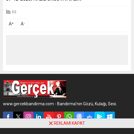
52
A
A
+
-
www.gercekbandirma.com - Bandırma'nın Gözü, Kulağı, Sesi.
REKLAMI KAPAT