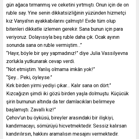
gün ağaca tırmanmış ve ceketini yırtmıştı. Onun için de on
ruble say. Yine senin dikkatsizliğinin yüzünden hizmetçi
kız Vanya’nın ayakkabılarını çalmıştı! Evde tüm olup
bitenleri dikkatle izlemen gerekir. Sana bunun için para
veriyoruz. Dolayısıyla beş ruble daha çık. Ocak ayının
sonunda sana on ruble vermiştim…”
“Hayır, böyle bir şey yapmadınız!” diye Julia Vassilyevna
zorlukla yutkunarak cevap verdi.
“Not etmiştim. Yanlış olmama imkân yok!”
“Şey… Peki, öyleyse.”
Kırk birden yirmi yediyi çıkar… Kalır sana on dört.”
Kızcağızın şimdi iki gözü birden yaşla dolmuştu. Küçücük
şirin burnunun altında da ter damlacıkları belirmeye
başlamıştı. Zavallı kız!”
Çehov’un bu öyküsü, bireyler arasındaki bir ilişkiyi,
kandırmacayı, sömürüyü hicvetmektedir. Sessiz kalırsan
kandırılırsın, hakkını aramalısın mesajını vermektedir.