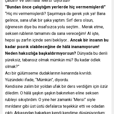
çaldım! Ve sen hâlâ ‘Mersi’ diyorsun!”
“Bundan önce çalıştığım yerlerde hiç vermemişlerdi”
“Hiç mi vermemişlerdi? Şaşırmaya da gerek yok ya! Bana
gelince, sana ufak bir şaka yaptım. Sırf ders olsun,
öğrenesin diye bu insafsızca yolu seçtim… Merak etme,
seksen rublenin tamamını da sana vereceğim! Al işte,
hepsi şu zarfın içinde seni bekliyor…
Ancak bir insanın bu
kadar pısırık olabileceğine de hâlâ inanamıyorum!
Neden haksızlığa başkaldırmıyorsun?
Dünyada bu denli
yüreksiz, tabansız olmak mümkün mü? Bu kadar ödlek
olmak?”
Acı bir gülümseme dudaklarının kenarında kıvrıldı.
Yüzündeki ifade, “Mümkün”, diyordu.
Kendisine zalim bir yoldan ufak bir ders verdiğim için özür
diledim. O hâlâ şaşkın şaşkın bakınırken eline seksen
rubleyi sıkıştırdım. O yine her zamanki ‘Mersi” siyle
mırıldanır gibi üst üstü defalarca teşekkür etti ve odadan
çıktı. Arkasından bakarken kendi kendime düşünüyordum: