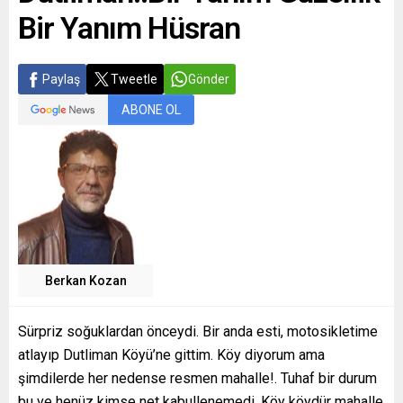
Bir Yanım Hüsran
Paylaş
Tweetle
Gönder
ABONE OL
Berkan Kozan
Sürpriz soğuklardan önceydi. Bir anda esti, motosikletime
atlayıp Dutliman Köyü’ne gittim. Köy diyorum ama
şimdilerde her nedense resmen mahalle!. Tuhaf bir durum
bu ve henüz kimse net kabullenemedi. Köy köydür mahalle