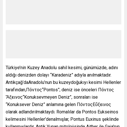
Türkiye’nin Kuzey Anadolu sahil kesimi, günümüzde, adını
aldığı denizden dolayı “Karadeniz” adıyla anılmaktadır.
Antikçağ’daAnadolu’nun bu kuzeydoğukıyı kesimi Hellenler
tarafından,Πόντος“Pontos”; deniz ise önceleri Πόντος
Ἄξεινος“Konuksevmeyen Deniz”, sonraları ise
“Konuksever Deniz” anlamına gelen ΠóντοςΕὔξεινος
olarak adlandırılmaktaydı. Romalılar da Pontos Eukseinos
kelimesini Hellenler’denalmışlar, Pontus Euxinus şeklinde
kullanmışlardır. Antik Yunan mitolojisinde Aither ile Gaia’nın