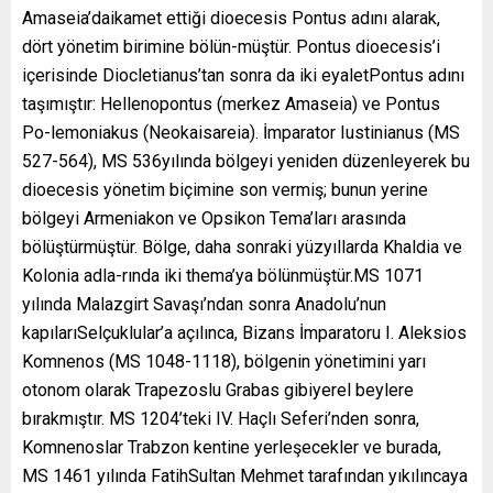
Amaseia’daikamet ettiği dioecesis Pontus adını alarak,
dört yönetim birimine bölün-müştür. Pontus dioecesis’i
içerisinde Diocletianus’tan sonra da iki eyaletPontus adını
taşımıştır: Hellenopontus (merkez Amaseia) ve Pontus
Po-lemoniakus (Neokaisareia). İmparator Iustinianus (MS
527-564), MS 536yılında bölgeyi yeniden düzenleyerek bu
dioecesis yönetim biçimine son vermiş; bunun yerine
bölgeyi Armeniakon ve Opsikon Tema’ları arasında
bölüştürmüştür. Bölge, daha sonraki yüzyıllarda Khaldia ve
Kolonia adla-rında iki thema’ya bölünmüştür.MS 1071
yılında Malazgirt Savaşı’ndan sonra Anadolu’nun
kapılarıSelçuklular’a açılınca, Bizans İmparatoru I. Aleksios
Komnenos (MS 1048-1118), bölgenin yönetimini yarı
otonom olarak Trapezoslu Grabas gibiyerel beylere
bırakmıştır. MS 1204’teki IV. Haçlı Seferi’nden sonra,
Komnenoslar Trabzon kentine yerleşecekler ve burada,
MS 1461 yılında FatihSultan Mehmet tarafından yıkılıncaya