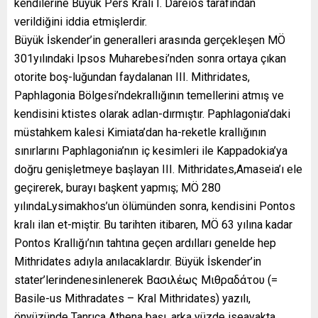
kendilerine Büyük Pers Kralı I. Dareios tarafından
verildiğini iddia etmişlerdir.
Büyük İskender’in generalleri arasında gerçekleşen MÖ
301yılındaki Ipsos Muharebesi’nden sonra ortaya çıkan
otorite boş-luğundan faydalanan III. Mithridates,
Paphlagonia Bölgesi’ndekrallığının temellerini atmış ve
kendisini ktistes olarak adlan-dırmıştır. Paphlagonia’daki
müstahkem kalesi Kimiata’dan ha-reketle krallığının
sınırlarını Paphlagonia’nın iç kesimleri ile Kappadokia’ya
doğru genişletmeye başlayan III. Mithridates,Amaseia’ı ele
geçirerek, burayı başkent yapmış; MÖ 280
yılındaLysimakhos’un ölümünden sonra, kendisini Pontos
kralı ilan et-miştir. Bu tarihten itibaren, MÖ 63 yılına kadar
Pontos Krallığı’nın tahtına geçen ardılları genelde hep
Mithridates adıyla anılacaklardır. Büyük İskender’in
stater’lerindenesinlenerek Βασιλέως Μιθραδάτου (=
Basile-us Mithradates – Kral Mithridates) yazılı,
önyüzünde Tanrıça Athena başı, arka yüzde iseayakta