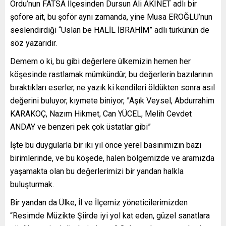
Ordu’nun FATSA İlçesinden Dursun Ali AKINET adlı bir
şoföre ait, bu şoför aynı zamanda, yine Musa EROĞLU’nun
seslendirdiği “Uslan be HALİL İBRAHİM” adlı türkünün de
söz yazarıdır.
Demem o ki, bu gibi değerlere ülkemizin hemen her
köşesinde rastlamak mümkündür, bu değerlerin bazılarının
bıraktıkları eserler, ne yazık ki kendileri öldükten sonra asıl
değerini buluyor, kıymete biniyor, ”Aşık Veysel, Abdurrahim
KARAKOÇ, Nazım Hikmet, Can YÜCEL, Melih Cevdet
ANDAY ve benzeri pek çok üstatlar gibi”
İşte bu duygularla bir iki yıl önce yerel basınımızın bazı
birimlerinde, ve bu köşede, halen bölgemizde ve aramızda
yaşamakta olan bu değerlerimizi bir yandan halkla
buluşturmak.
Bir yandan da Ülke, İl ve İlçemiz yöneticilerimizden
“Resimde Müzikte Şiirde iyi yol kat eden, güzel sanatlara