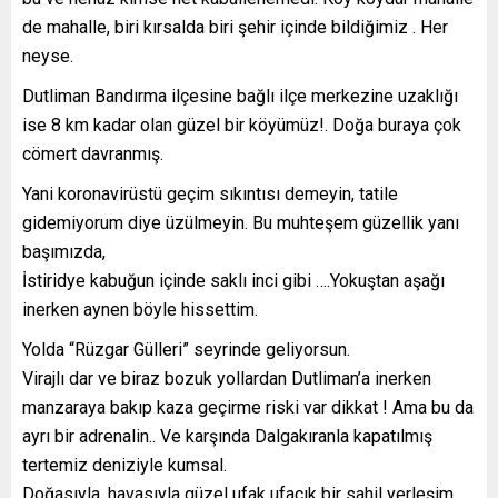
de mahalle, biri kırsalda biri şehir içinde bildiğimiz . Her
neyse.
Dutliman Bandırma ilçesine bağlı ilçe merkezine uzaklığı
ise 8 km kadar olan güzel bir köyümüz!. Doğa buraya çok
cömert davranmış.
Yani koronavirüstü geçim sıkıntısı demeyin, tatile
gidemiyorum diye üzülmeyin. Bu muhteşem güzellik yanı
başımızda,
İstiridye kabuğun içinde saklı inci gibi ….Yokuştan aşağı
inerken aynen böyle hissettim.
Yolda “Rüzgar Gülleri” seyrinde geliyorsun.
Virajlı dar ve biraz bozuk yollardan Dutliman’a inerken
manzaraya bakıp kaza geçirme riski var dikkat ! Ama bu da
ayrı bir adrenalin.. Ve karşında Dalgakıranla kapatılmış
tertemiz deniziyle kumsal.
Doğasıyla, havasıyla güzel ufak ufacık bir sahil yerleşim