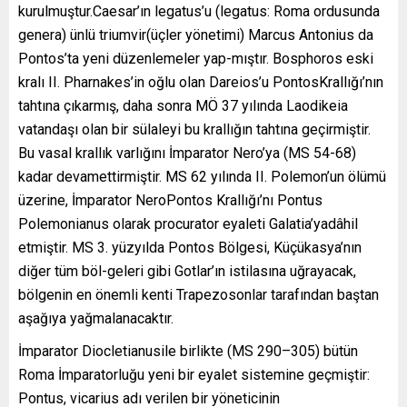
kurulmuştur.Caesar’ın legatus’u (legatus: Roma ordusunda
genera) ünlü triumvir(üçler yönetimi) Marcus Antonius da
Pontos’ta yeni düzenlemeler yap-mıştır. Bosphoros eski
kralı II. Pharnakes’in oğlu olan Dareios’u PontosKrallığı’nın
tahtına çıkarmış, daha sonra MÖ 37 yılında Laodikeia
vatandaşı olan bir sülaleyi bu krallığın tahtına geçirmiştir.
Bu vasal krallık varlığını İmparator Nero’ya (MS 54-68)
kadar devamettirmiştir. MS 62 yılında II. Polemon’un ölümü
üzerine, İmparator NeroPontos Krallığı’nı Pontus
Polemonianus olarak procurator eyaleti Galatia’yadâhil
etmiştir. MS 3. yüzyılda Pontos Bölgesi, Küçükasya’nın
diğer tüm böl-geleri gibi Gotlar’ın istilasına uğrayacak,
bölgenin en önemli kenti Trapezosonlar tarafından baştan
aşağıya yağmalanacaktır.
İmparator Diocletianusile birlikte (MS 290–305) bütün
Roma İmparatorluğu yeni bir eyalet sistemine geçmiştir:
Pontus, vicarius adı verilen bir yöneticinin