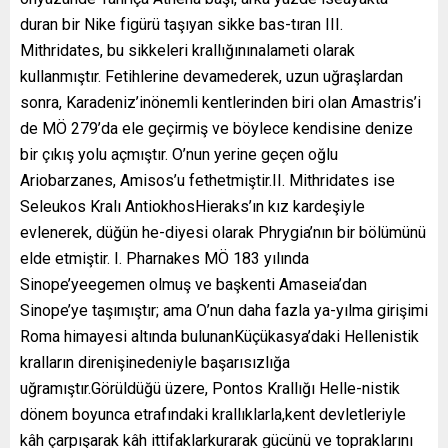
duran bir Nike figürü taşıyan sikke bas-tıran III.
Mithridates, bu sikkeleri krallığınınalameti olarak
kullanmıştır. Fetihlerine devamederek, uzun uğraşlardan
sonra, Karadeniz’inönemli kentlerinden biri olan Amastris’i
de MÖ 279’da ele geçirmiş ve böylece kendisine denize
bir çıkış yolu açmıştır. O’nun yerine geçen oğlu
Ariobarzanes, Amisos’u fethetmiştir.II. Mithridates ise
Seleukos Kralı AntiokhosHieraks’ın kız kardeşiyle
evlenerek, düğün he-diyesi olarak Phrygia’nın bir bölümünü
elde etmiştir. I. Pharnakes MÖ 183 yılında
Sinope’yeegemen olmuş ve başkenti Amaseia’dan
Sinope’ye taşımıştır; ama O’nun daha fazla ya-yılma girişimi
Roma himayesi altında bulunanKüçükasya’daki Hellenistik
kralların direnişinedeniyle başarısızlığa
uğramıştır.Görüldüğü üzere, Pontos Krallığı Helle-nistik
dönem boyunca etrafındaki krallıklarla,kent devletleriyle
kâh çarpışarak kâh ittifaklarkurarak gücünü ve topraklarını