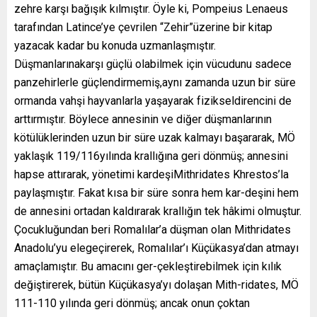
zehre karşı bağışık kılmıştır. Öyle ki, Pompeius Lenaeus
tarafından Latince’ye çevrilen “Zehir”üzerine bir kitap
yazacak kadar bu konuda uzmanlaşmıştır.
Düşmanlarınakarşı güçlü olabilmek için vücudunu sadece
panzehirlerle güçlendirmemiş,aynı zamanda uzun bir süre
ormanda vahşi hayvanlarla yaşayarak fizikseldirencini de
arttırmıştır. Böylece annesinin ve diğer düşmanlarının
kötülüklerinden uzun bir süre uzak kalmayı başararak, MÖ
yaklaşık 119/116yılında krallığına geri dönmüş; annesini
hapse attırarak, yönetimi kardeşiMithridates Khrestos’la
paylaşmıştır. Fakat kısa bir süre sonra hem kar-deşini hem
de annesini ortadan kaldırarak krallığın tek hâkimi olmuştur.
Çocukluğundan beri Romalılar’a düşman olan Mithridates
Anadolu’yu elegeçirerek, Romalılar’ı Küçükasya’dan atmayı
amaçlamıştır. Bu amacını ger-çekleştirebilmek için kılık
değiştirerek, bütün Küçükasya’yı dolaşan Mith-ridates, MÖ
111-110 yılında geri dönmüş; ancak onun çoktan