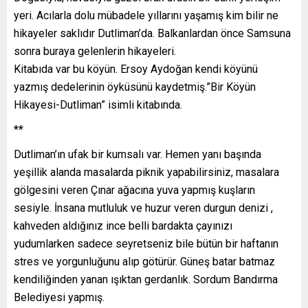
yeri. Acılarla dolu mübadele yıllarını yaşamış kim bilir ne
hikayeler saklıdır Dutliman’da. Balkanlardan önce Samsuna
sonra buraya gelenlerin hikayeleri.
Kitabıda var bu köyün. Ersoy Aydoğan kendi köyünü
yazmış dedelerinin öyküsünü kaydetmiş.”Bir Köyün
Hikayesi-Dutliman” isimli kitabında.
**
Dutliman’ın ufak bir kumsalı var. Hemen yanı başında
yeşillik alanda masalarda piknik yapabilirsiniz, masalara
gölgesini veren Çınar ağacına yuva yapmış kuşların
sesiyle. İnsana mutluluk ve huzur veren durgun denizi ,
kahveden aldığınız ince belli bardakta çayınızı
yudumlarken sadece seyretseniz bile bütün bir haftanın
stres ve yorgunluğunu alıp götürür. Güneş batar batmaz
kendiliğinden yanan ışıktan gerdanlık. Sordum Bandırma
Belediyesi yapmış.