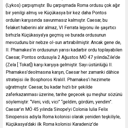
(Lykos) çarpışmıştır. Bu çarpışmada Roma ordusu çok ağır
bir yenilgi almış ve Küçükasya bir kez daha Pontos
orduları karşısında savunmasız kalmıştır. Caesar, bu
felaket haberini alır almaz, VI Ferrata lejyonu ile şaşırtıcı
birhızla Küçükasya’ya geçmiş ve burada ordusunun
mevcudunu bir nebze ol-sun artırabilmiştir. Ancak gene de,
II. Pharnakes’in ordusunun yarısı kadarbir ordu toplayabilen
Caesar, Pontos ordusuyla 2 Ağustos MÖ 47 yılındaZile’de
(Zela [ Tokat]) karşı karşıya gelmiştir. Sayı üstünlüğü II.
Pharnakes’deolmasına karşın, Caesar her zamanki dâhice
stratejisi ile Bosphoros KralıII. Pharnakes’i hezimete
uğratmıştır. Caesar, bu kadar hızlı bir şekilde
zaferkazanması üzerine, tarihe geçecek şu meşhur sözünü
söylemiştir: “Veni, vidi, vici” “geldim, gördüm, yendim”.
Caesar’ın MÖ 45 yılında Sinope’yi Colonia Iulia Felix
Sinopensis adıyla Roma kolonisi olarak yeniden teşkiliyle,
Küçükasya’daki ilk Roma kolonisi Karadeniz’de