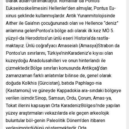
olarak adlan-dırılmaktaydı. Romalılar da Pontos
Eukseinoskelimesini Hellenler’den almışlar, Pontus Eu-
xinus şeklinde kullanmışlardır. Antik Yunanmitolojisinde
Aither ile Gaia’nın çocuğununadı olan ve Hellence “deniz”
anlamına gelenPontos’a bölge adı olarak ilk kez MÖ 5.
yüzyıl-da Herodotos’un ünlü eseri Historia’da rastla-
maktayız. Ünlü coğrafyacı Amaseialı (Amasya)Strabon da
Pontos’un sınırlarını, Türkiye’ninKaradeniz’e kıyısı olan
kuzeydoğu Anadolusahilleri ve onun hinterlandı ile
çizmektedir.Bölge sınırları konusunda Antikçağ’dan
zamanzaman farklı anlatımlar bilinse de, genel olarak
doğuda Kolkhis (Gürcistan), batıda Paphlago-nia
(Kastamonu) ve güneyde Kappadokia ara-sındaki bölgeye
verilen isimdir.Sinop, Samsun, Ordu, Çorum, Amas-ya,
Tokat illerini kapsayan Orta KaradenizBölgesi’nde yapılan
yüzey araştırmaları vekazılarda ele geçen arkeolojik
buluntular böl-genin Paleolitik Dönem’den itibaren
yerleşimgördüğünü göstermektedir. Orta