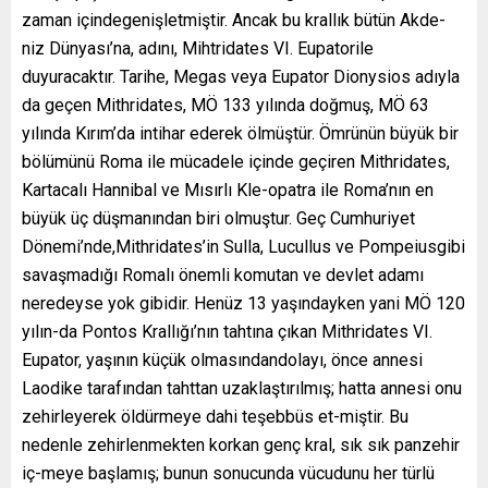
zaman içindegenişletmiştir. Ancak bu krallık bütün Akde-
niz Dünyası’na, adını, Mihtridates VI. Eupatorile
duyuracaktır. Tarihe, Megas veya Eupator Dionysios adıyla
da geçen Mithridates, MÖ 133 yılında doğmuş, MÖ 63
yılında Kırım’da intihar ederek ölmüştür. Ömrünün büyük bir
bölümünü Roma ile mücadele içinde geçiren Mithridates,
Kartacalı Hannibal ve Mısırlı Kle-opatra ile Roma’nın en
büyük üç düşmanından biri olmuştur. Geç Cumhuriyet
Dönemi’nde,Mithridates’in Sulla, Lucullus ve Pompeiusgibi
savaşmadığı Romalı önemli komutan ve devlet adamı
neredeyse yok gibidir. Henüz 13 yaşındayken yani MÖ 120
yılın-da Pontos Krallığı’nın tahtına çıkan Mithridates VI.
Eupator, yaşının küçük olmasındandolayı, önce annesi
Laodike tarafından tahttan uzaklaştırılmış; hatta annesi onu
zehirleyerek öldürmeye dahi teşebbüs et-miştir. Bu
nedenle zehirlenmekten korkan genç kral, sık sık panzehir
iç-meye başlamış; bunun sonucunda vücudunu her türlü