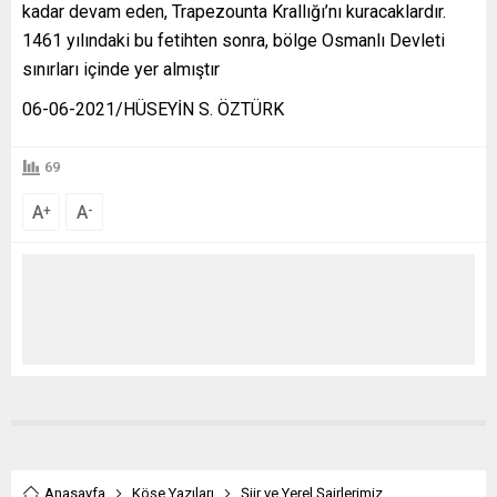
kadar devam eden, Trapezounta Krallığı’nı kuracaklardır.
1461 yılındaki bu fetihten sonra, bölge Osmanlı Devleti
sınırları içinde yer almıştır
06-06-2021/HÜSEYİN S. ÖZTÜRK
69
A
A
+
-
Anasayfa
Köşe Yazıları
Şiir ve Yerel Şairlerimiz