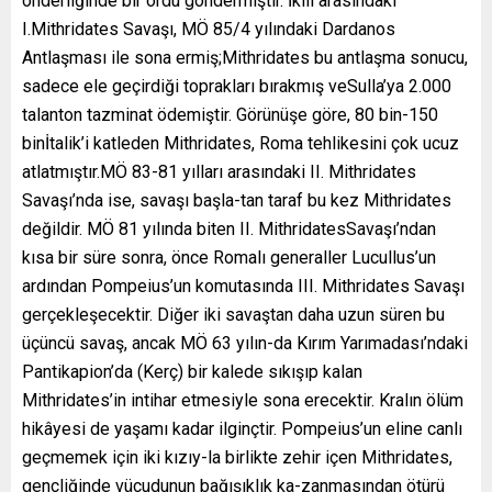
önderliğinde bir ordu göndermiştir. İkili arasındaki
I.Mithridates Savaşı, MÖ 85/4 yılındaki Dardanos
Antlaşması ile sona ermiş;Mithridates bu antlaşma sonucu,
sadece ele geçirdiği toprakları bırakmış veSulla’ya 2.000
talanton tazminat ödemiştir. Görünüşe göre, 80 bin-150
binİtalik’i katleden Mithridates, Roma tehlikesini çok ucuz
atlatmıştır.MÖ 83-81 yılları arasındaki II. Mithridates
Savaşı’nda ise, savaşı başla-tan taraf bu kez Mithridates
değildir. MÖ 81 yılında biten II. MithridatesSavaşı’ndan
kısa bir süre sonra, önce Romalı generaller Lucullus’un
ardından Pompeius’un komutasında III. Mithridates Savaşı
gerçekleşecektir. Diğer iki savaştan daha uzun süren bu
üçüncü savaş, ancak MÖ 63 yılın-da Kırım Yarımadası’ndaki
Pantikapion’da (Kerç) bir kalede sıkışıp kalan
Mithridates’in intihar etmesiyle sona erecektir. Kralın ölüm
hikâyesi de yaşamı kadar ilginçtir. Pompeius’un eline canlı
geçmemek için iki kızıy-la birlikte zehir içen Mithridates,
gençliğinde vücudunun bağışıklık ka-zanmasından ötürü