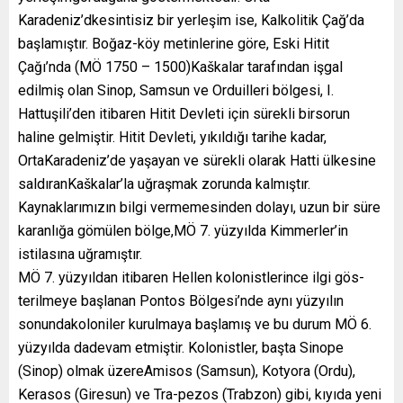
Karadeniz’dkesintisiz bir yerleşim ise, Kalkolitik Çağ’da
başlamıştır. Boğaz-köy metinlerine göre, Eski Hitit
Çağı’nda (MÖ 1750 – 1500)Kaškalar tarafından işgal
edilmiş olan Sinop, Samsun ve Orduilleri bölgesi, I.
Hattuşili’den itibaren Hitit Devleti için sürekli birsorun
haline gelmiştir. Hitit Devleti, yıkıldığı tarihe kadar,
OrtaKaradeniz’de yaşayan ve sürekli olarak Hatti ülkesine
saldıranKaškalar’la uğraşmak zorunda kalmıştır.
Kaynaklarımızın bilgi vermemesinden dolayı, uzun bir süre
karanlığa gömülen bölge,MÖ 7. yüzyılda Kimmerler’in
istilasına uğramıştır.
MÖ 7. yüzyıldan itibaren Hellen kolonistlerince ilgi gös-
terilmeye başlanan Pontos Bölgesi’nde aynı yüzyılın
sonundakoloniler kurulmaya başlamış ve bu durum MÖ 6.
yüzyılda dadevam etmiştir. Kolonistler, başta Sinope
(Sinop) olmak üzereAmisos (Samsun), Kotyora (Ordu),
Kerasos (Giresun) ve Tra-pezos (Trabzon) gibi, kıyıda yeni