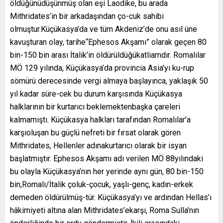
öldüğünüdüşünmüş olan eşi Laodike, bu arada
Mithridates’in bir arkadaşından ço-cuk sahibi
olmuştur.Küçükasya’da ve tüm Akdeniz’de onu asıl üne
kavuşturan olay, tarihe“Ephesos Akşamı” olarak geçen 80
bin-150 bin arası İtalik’in öldürüldüğükatliamdır. Romalılar
MÖ 129 yılında, Küçükasya’da provincia Asia’yı ku-rup
sömürü derecesinde vergi almaya başlayınca, yaklaşık 50
yıl kadar süre-cek bu durum karşısında Küçükasya
halklarının bir kurtarıcı beklemektenbaşka çareleri
kalmamıştı. Küçükasya halkları tarafından Romalılar’a
karşıoluşan bu güçlü nefreti bir fırsat olarak gören
Mithridates, Hellenler adınakurtarıcı olarak bir isyan
başlatmıştır. Ephesos Akşamı adı verilen MÖ 88yılındaki
bu olayla Küçükasya’nın her yerinde aynı gün, 80 bin-150
bin,Romalı/İtalik çoluk-çocuk, yaşlı-genç, kadın-erkek
demeden öldürülmüş-tür. Küçükasya’yı ve ardından Hellas’ı
hâkimiyeti altına alan Mithridates’ekarşı, Roma Sulla’nın