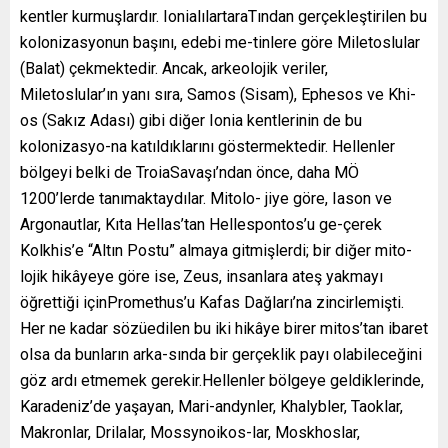
kentler kurmuşlardır. IonialılartaraTından gerçekleştirilen bu
kolonizasyonun başını, edebi me-tinlere göre Miletoslular
(Balat) çekmektedir. Ancak, arkeolojik veriler,
Miletoslular’ın yanı sıra, Samos (Sisam), Ephesos ve Khi-
os (Sakız Adası) gibi diğer Ionia kentlerinin de bu
kolonizasyo-na katıldıklarını göstermektedir. Hellenler
bölgeyi belki de TroiaSavaşı’ndan önce, daha MÖ
1200’lerde tanımaktaydılar. Mitolo- jiye göre, Iason ve
Argonautlar, Kıta Hellas’tan Hellespontos’u ge-çerek
Kolkhis’e “Altın Postu” almaya gitmişlerdi; bir diğer mito-
lojik hikâyeye göre ise, Zeus, insanlara ateş yakmayı
öğrettiği içinPromethus’u Kafas Dağları’na zincirlemişti.
Her ne kadar sözüedilen bu iki hikâye birer mitos’tan ibaret
olsa da bunların arka-sında bir gerçeklik payı olabileceğini
göz ardı etmemek gerekir.Hellenler bölgeye geldiklerinde,
Karadeniz’de yaşayan, Mari-andynler, Khalybler, Taoklar,
Makronlar, Drilalar, Mossynoikos-lar, Moskhoslar,