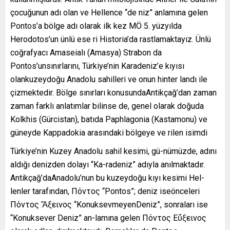
çocuğunun adı olan ve Hellence “de niz” anlamına gelen
Pontos’a bölge adı olarak ilk kez MÖ 5. yüzyılda
Herodotos’un ünlü ese ri Historia’da rastlamaktayız. Ünlü
coğrafyacı Amaseialı (Amasya) Strabon da
Pontos’unsınırlarını, Türkiye’nin Karadeniz’e kıyısı
olankuzeydoğu Anadolu sahilleri ve onun hinter landı ile
çizmektedir. Bölge sınırları konusundaAntikçağ’dan zaman
zaman farklı anlatımlar bilinse de, genel olarak doğuda
Kolkhis (Gürcistan), batıda Paphlagonia (Kastamonu) ve
güneyde Kappadokia arasındaki bölgeye ve rilen isimdi
Türkiye’nin Kuzey Anadolu sahil kesimi, gü-nümüzde, adını
aldığı denizden dolayı “Ka-radeniz” adıyla anılmaktadır.
Antikçağ’daAnadolu’nun bu kuzeydoğu kıyı kesimi Hel-
lenler tarafından, Πόντος “Pontos”; deniz iseönceleri
Πόντος Ἄξεινος “KonuksevmeyenDeniz”, sonraları ise
“Konuksever Deniz” an-lamına gelen Πόντος Εὔξεινος