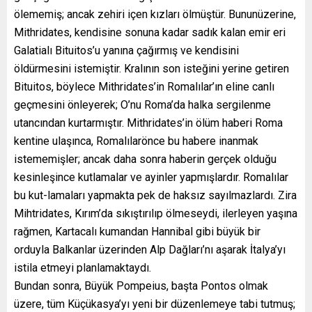
ölememiş; ancak zehiri içen kızları ölmüştür. Bununüzerine,
Mithridates, kendisine sonuna kadar sadık kalan emir eri
Galatialı Bituitos’u yanına çağırmış ve kendisini
öldürmesini istemiştir. Kralının son isteğini yerine getiren
Bituitos, böylece Mithridates’in Romalılar’ın eline canlı
geçmesini önleyerek; O’nu Roma’da halka sergilenme
utancından kurtarmıştır. Mithridates’in ölüm haberi Roma
kentine ulaşınca, Romalılarönce bu habere inanmak
istememişler; ancak daha sonra haberin gerçek olduğu
kesinleşince kutlamalar ve ayinler yapmışlardır. Romalılar
bu kut-lamaları yapmakta pek de haksız sayılmazlardı. Zira
Mihtridates, Kırım’da sıkıştırılıp ölmeseydi, ilerleyen yaşına
rağmen, Kartacalı kumandan Hannibal gibi büyük bir
orduyla Balkanlar üzerinden Alp Dağları’nı aşarak İtalya’yı
istila etmeyi planlamaktaydı.
Bundan sonra, Büyük Pompeius, başta Pontos olmak
üzere, tüm Küçükasya’yı yeni bir düzenlemeye tabi tutmuş;