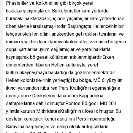
Phasisliler ve Kolkhisliler gibi birçok yerel
haklakarşılaşmışlardır. Bu kolonistler kimi yerlerde
buradaki halklarlabarış içinde yaşamışlar kimi yerlerde ise
direnişlerle karşılaşmış-lardır. Başlangıçta Hellence’nin bir
lehçesi olan Ion dilini, anakentten getirdikleri tanrılarını ve
mimari yapı tarzlarını koruyankolonistler, zamanla bölgenin
doğal şartlarına uyum sağlamışlar ve yerel halklarla
kaynaşarak bölgesel kültürden etkilenmişlerdir.Erken
dönemlerden itibaren Hellen kültürüyle, yerel
kültürünkaynaşmaya başladığı da gözlemlenmektedir.
Hellen kolonistle-rinin yerleştiği bu bölge, MÖ 6. yüzyılın
ikinci yarısından itiba-ren Pers Krallığı’nın egemenliğine
girmiş; önce Daskyleion dahasonra Kappadokia
satraplıklarına dâhil olmuştur.Pontos Bölgesi, MÖ 301
yılında kurulan MithridatesKrallığı’nın ülkesi olmuştur. Bu
devletin kurucuları kendi atala-rını Pers İmparatorluğu
Sarayı’na bağlamışlar ve sahip olduklarıtoprakların