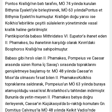
Pontos Krallığı’nın batı tarafını, MÖ 74 yılında kurulan
Bithynia Eyaleti’yle birleştirerek, MÖ 63 yılındaPontus et
Bithynia Eyaleti’ni kurmuştur. Krallığın doğu yarısı ise
Kolkhis’lebirlikte çeşitli sülalelerin yönetiminde vasal
krallık haline getirilmiştir.
Pantikipion’da babası Mithridates VI. Eupator’a ihanet eden
II. Pharnakes, bu ihanetinin karşılığı olarak Kırım’daki
Bosphoros Krallığı’na sahipolmuştur.
Babası gibi hırslı olan II. Pharnakes, Pompeius ve Caesar
arasında süren Roma İç Savaş’ı sırasında topraklarını
genişletmeye başlamış-tır. MÖ 48 yılında Caesar’ın
Mısır’da olmasını fırsat bilen II. PharnakesKolkhis
topraklarına saldırarak, Pompeius’un MÖ 63 yılında buraya
atamışolduğu vasal kral Aristarkhos’u tahtından indirmiştir.
Bununla da yetin-meyen II. Pharnakes batıya doğru
ilerleyerek, Caesar’ın Küçükasya’da bı-raktığı komutanı Gn.
Domitius Calvinus’la MÖ 48 yılında Kelkit Vadisi’nde