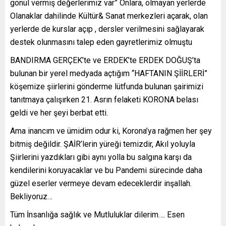
gönül vermiş değerlerimiz var” Onlara, olmayan yerlerde
Olanaklar dahilinde Kültür& Sanat merkezleri açarak, olan
yerlerde de kurslar açıp , dersler verilmesini sağlayarak
destek olunmasını talep eden gayretlerimiz olmuştu
BANDIRMA GERÇEK’te ve ERDEK’te ERDEK DOĞUŞ’ta
bulunan bir yerel medyada açtığım “HAFTANIN ŞİİRLERİ”
köşemize şiirlerini gönderme lütfunda bulunan şairimizi
tanıtmaya çalışırken 21. Asrın felaketi KORONA belası
geldi ve her şeyi berbat etti.
Ama inancım ve ümidim odur ki, Korona’ya rağmen her şey
bitmiş değildir. ŞAİR’lerin yüreği temizdir, Akıl yoluyla
Şiirlerini yazdıkları gibi aynı yolla bu salgına karşı da
kendilerini koruyacaklar ve bu Pandemi sürecinde daha
güzel eserler vermeye devam edeceklerdir inşallah.
Bekliyoruz…
Tüm İnsanlığa sağlık ve Mutluluklar dilerim…. Esen