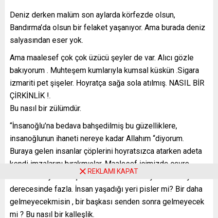
Deniz derken malüm son aylarda körfezde olsun,
Bandırma’da olsun bir felaket yaşanıyor. Ama burada deniz
salyasından eser yok.
Ama maalesef çok çok üzücü şeyler de var. Alıcı gözle
bakıyorum . Muhteşem kumlarıyla kumsal küskün .Sigara
izmariti pet şişeler. Hoyratça sağa sola atılmış. NASIL BİR
ÇİRKİNLİK !.
Bu nasıl bir zülümdür.
“İnsanoğlu’na bedava bahşedilmiş bu güzelliklere,
insanoğlunun ihaneti nereye kadar Allahım “diyorum.
Buraya gelen insanlar çöplerini hoyratsızca atarken adeta
kendi imzalarını bırakmışlar. Maalesef içimizde çevre
REKLAMI KAPAT
bilincinden yoksun çok fazla insan var. Duyarsızlık isyan
derecesinde fazla. İnsan yaşadığı yeri pisler mi? Bir daha
gelmeyecekmisin , bir başkası senden sonra gelmeyecek
mi ? Bu nasıl bir kalleşlik.