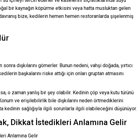
n su içmeyi tercih ederler ve kaselerini sıçrattıklarında suyu
al bir kaynağın köpürme etkisini veya hatta musluktan gelen
u davranış bize, kedilerin hemen hemen restoranlarda şişelenmiş
dür
n sonra dışkılarını gömerler. Bunun nedeni, vahşi doğada, yırtıcı
dilerin başkalarını riske attığı için onları gruptan atmasını
rsa, o zaman yanlış bir şey olabilir. Kedinin çöp veya kutu türünü
onum ve erişilebilirlik bile dışkılarını neden örtmediklerini
a kedinin sağlığıyla ilgili sorunlarla ilgili olabileceğini düşünüyor.
k, Dikkat İstedikleri Anlamına Gelir