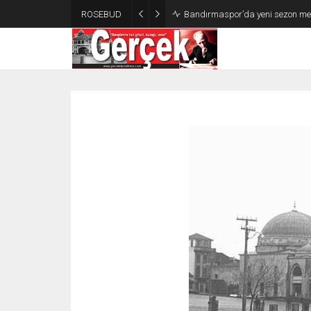
ROSEBUD
Bandırmaspor İstanbulspor İlk 