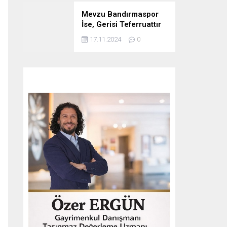
Mevzu Bandırmaspor
İse, Gerisi Teferruattır
17.11.2024
0