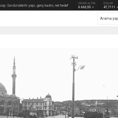
GRAM ALTIN
DOLAR
EURO
Maçta Karşılaşıyor. Saat Kaçta?
6.660,55
47,7111
55,1881