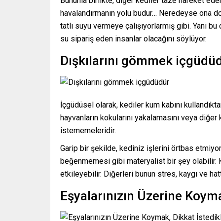
Bununla birlikte, diğer kediler taze hareket ede
havalandırmanın yolu budur… Neredeyse ona doğ
tatlı suyu vermeye çalışıyorlarmış gibi. Yani b
su sipariş eden insanlar olacağını söylüyor.
Dışkılarını gömmek içgüdü
İçgüdüsel olarak, kediler kum kabını kullandıkta
hayvanların kokularını yakalamasını veya diğer ke
istememeleridir.
Garip bir şekilde, kediniz işlerini örtbas etmiyo
beğenmemesi gibi materyalist bir şey olabilir. K
etkileyebilir. Diğerleri bunun stres, kaygı ve hatt
Eşyalarınızın Üzerine Koyma