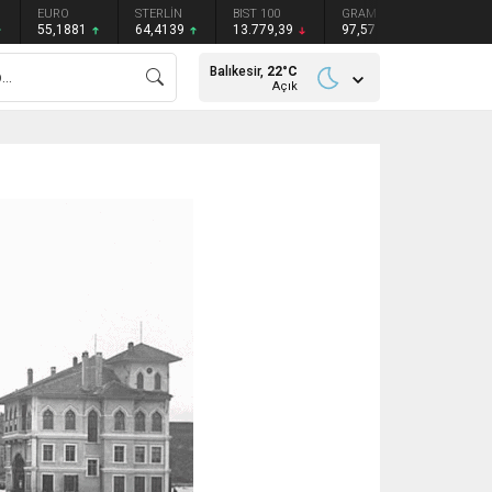
STERLİN
BIST 100
GRAM GÜMÜŞ
BITCOIN
ETHEREU
64,4139
13.779,39
97,57
₺
₺
Balıkesir,
22
°C
Açık