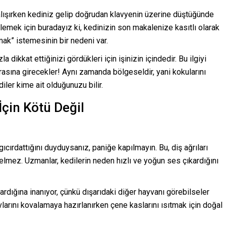
alışırken kediniz gelip doğrudan klavyenin üzerine düştüğünde
lemek için buradayız ki, kedinizin son makalenize kasıtlı olarak
ak” istemesinin bir nedeni var.
dikkat ettiğinizi gördükleri için işinizin içindedir. Bu ilgiyi
arasına girecekler! Aynı zamanda bölgeseldir, yani kokularını
iler kime ait olduğunuzu bilir.
İçin Kötü Değil
ıcırdattığını duyduysanız, paniğe kapılmayın. Bu, diş ağrıları
gelmez. Uzmanlar, kedilerin neden hızlı ve yoğun ses çıkardığını
ıkardığına inanıyor, çünkü dışarıdaki diğer hayvanı görebilseler
vlarını kovalamaya hazırlanırken çene kaslarını ısıtmak için doğal