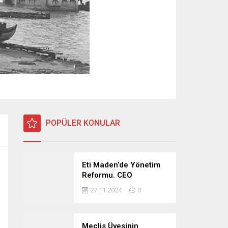
POPÜLER KONULAR
Eti Maden’de Yönetim
Reformu. CEO
Modeli’nde Kadro /
27.11.2024
0
Taşeron İşçilik Ayrımı
Kalkıyor
Meclis Üyesinin