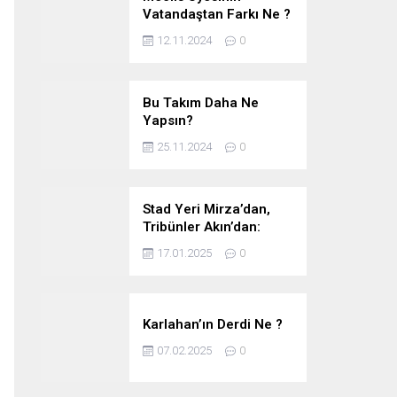
Vatandaştan Farkı Ne ?
12.11.2024
0
Bu Takım Daha Ne
Yapsın?
25.11.2024
0
Stad Yeri Mirza’dan,
Tribünler Akın’dan:
Geriye Bakanlık Kaldı.
17.01.2025
0
Karlahan’ın Derdi Ne ?
07.02.2025
0