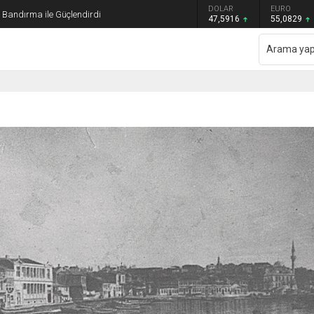
GRAM ALTIN
DOLAR
EURO
ı Bandırma ile Güçlendirdi
6.521,34
47,5916
55,0829