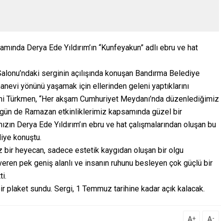
mında Derya Ede Yıldırım’ın “Kunfeyakun” adlı ebru ve hat
Salonu’ndaki serginin açılışında konuşan Bandırma Belediye
nevi yönünü yaşamak için ellerinden geleni yaptıklarını
mi Türkmen, “Her akşam Cumhuriyet Meydanı’nda düzenlediğimiz
ugün de Ramazan etkinliklerimiz kapsamında güzel bir
mızın Derya Ede Yıldırım’ın ebru ve hat çalışmalarından oluşan bu
diye konuştu.
 bir heyecan, sadece estetik kaygıdan oluşan bir olgu
veren pek geniş alanlı ve insanın ruhunu besleyen çok güçlü bir
ti.
ir plaket sundu. Sergi, 1 Temmuz tarihine kadar açık kalacak.
A
A
+
-