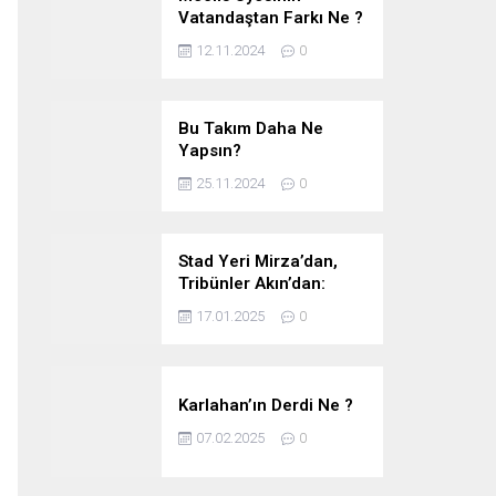
Vatandaştan Farkı Ne ?
12.11.2024
0
Bu Takım Daha Ne
Yapsın?
25.11.2024
0
Stad Yeri Mirza’dan,
Tribünler Akın’dan:
Geriye Bakanlık Kaldı.
17.01.2025
0
Karlahan’ın Derdi Ne ?
07.02.2025
0