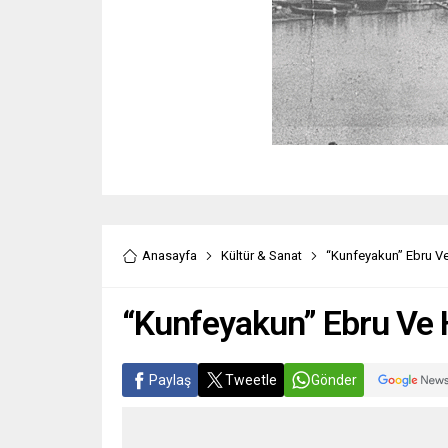
Anasayfa
Kültür & Sanat
“Kunfeyakun” Ebru Ve 
“Kunfeyakun” Ebru Ve H
Paylaş
Tweetle
Gönder