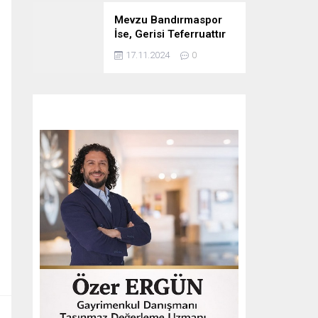
Mevzu Bandırmaspor
İse, Gerisi Teferruattır
17.11.2024
0