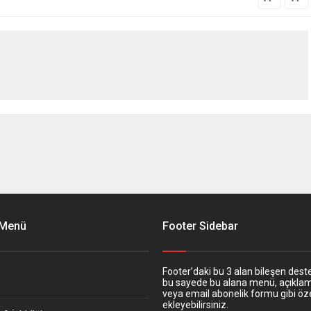
 Menü
Footer Sidebar
Footer’daki bu 3 alan bileşen deste
bu sayede bu alana menü, açıkla
veya email abonelik formu gibi öze
ekleyebilirsiniz.