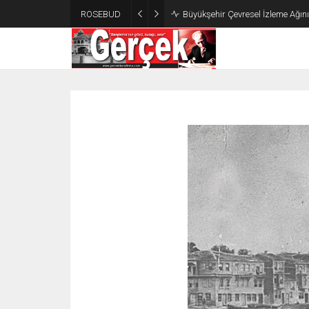
ROSEBUD
Büyükşehir Çevresel İzleme Ağın