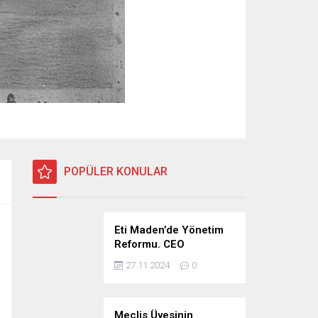
POPÜLER KONULAR
Eti Maden’de Yönetim
Reformu. CEO
Modeli’nde Kadro /
27.11.2024
0
Taşeron İşçilik Ayrımı
Kalkıyor
Meclis Üyesinin