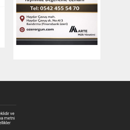
klidir ve
ma metni
llikler