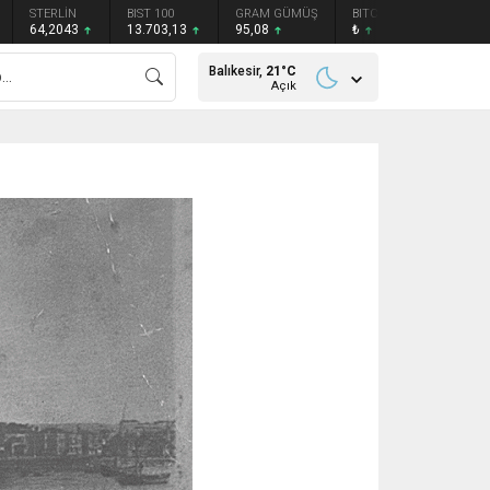
STERLİN
BIST 100
GRAM GÜMÜŞ
BITCOIN
ETHEREU
64,2043
13.703,13
95,08
₺
₺
Balıkesir,
21
°C
Açık