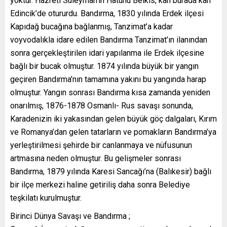
yoktur. Hazreti Süleyman’ın Hatunu Belkıs, kâh burada kâh
Edincik’de otururdu. Bandırma, 1830 yılında Erdek ilçesi
Kapıdağ bucağına bağlanmış, Tanzimat’a kadar
voyvodalıkla idare edilen Bandırma Tanzimat’ın ilanından
sonra gerçekleştirilen idari yapılanma ile Erdek ilçesine
bağlı bir bucak olmuştur. 1874 yılında büyük bir yangın
geçiren Bandırma’nın tamamına yakını bu yangında harap
olmuştur. Yangın sonrası Bandırma kısa zamanda yeniden
onarılmış, 1876-1878 Osmanlı- Rus savaşı sonunda,
Karadenizin iki yakasından gelen büyük göç dalgaları, Kırım
ve Romanya’dan gelen tatarların ve pomakların Bandırma’ya
yerleştirilmesi şehirde bir canlanmaya ve nüfusunun
artmasına neden olmuştur. Bu gelişmeler sonrası
Bandırma, 1879 yılında Karesi Sancağı’na (Balıkesir) bağlı
bir ilçe merkezi haline getiriliş daha sonra Belediye
teşkilatı kurulmuştur.
Birinci Dünya Savaşı ve Bandırma ;