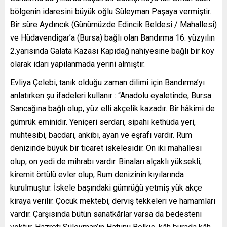
bölgenin idaresini büyük oğlu Süleyman Paşaya vermiştir.
Bir süre Aydıncık (Günümüzde Edincik Beldesi / Mahallesi)
ve Hüdavendigar’a (Bursa) bağlı olan Bandırma 16. yüzyılın
2.yarısında Galata Kazası Kapıdağ nahiyesine bağlı bir köy
olarak idari yapılanmada yerini almıştır.
Evliya Çelebi, tanık olduğu zaman dilimi için Bandırma’yı
anlatırken şu ifadeleri kullanır : “Anadolu eyaletinde, Bursa
Sancağına bağlı olup, yüz elli akçelik kazadır. Bir hâkimi de
gümrük eminidir. Yeniçeri serdarı, sipahi kethüda yeri,
muhtesibi, bacdarı, ankibi, ayan ve eşrafı vardır. Rum
denizinde büyük bir ticaret iskelesidir. On iki mahallesi
olup, on yedi de mihrabı vardır. Binaları alçaklı yüksekli,
kiremit örtülü evler olup, Rum denizinin kıyılarında
kurulmuştur. İskele başındaki gümrüğü yetmiş yük akçe
kiraya verilir. Çocuk mektebi, derviş tekkeleri ve hamamları
vardır. Çarşısında bütün sanatkârlar varsa da bedesteni