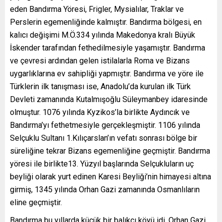
eden Bandırma Yöresi, Frigler, Mysialılar, Traklar ve
Perslerin egemenliğinde kalmıştır. Bandırma bölgesi, en
kalıcı değişimi M.Ö.334 yılında Makedonya kralı Büyük
İskender tarafından fethedilmesiyle yaşamıştır. Bandırma
ve çevresi ardından gelen istilalarla Roma ve Bizans
uygarlıklarına ev sahipliği yapmıştır. Bandırma ve yöre ile
Türklerin ilk tanışması ise, Anadolu’da kurulan ilk Türk
Devleti zamanında Kutalmışoğlu Süleymanbey idaresinde
olmuştur. 1076 yılında Kyzikos’la birlikte Aydıncık ve
Bandırma’yı fethetmesiyle gerçekleşmiştir. 1106 yılında
Selçuklu Sultanı 1.Kılıçarslan’ın vefatı sonrası bölge bir
süreliğine tekrar Bizans egemenliğine geçmiştir. Bandırma
yöresi ile birlikte13. Yüzyıl başlarında Selçukluların uç
beyliği olarak yurt edinen Karesi Beyliği’nin himayesi altına
girmiş, 1345 yılında Orhan Gazi zamanında Osmanlıların
eline geçmiştir.
Bandırma bu yıllarda küçük bir balıkçı köyü idi. Orhan Gazi