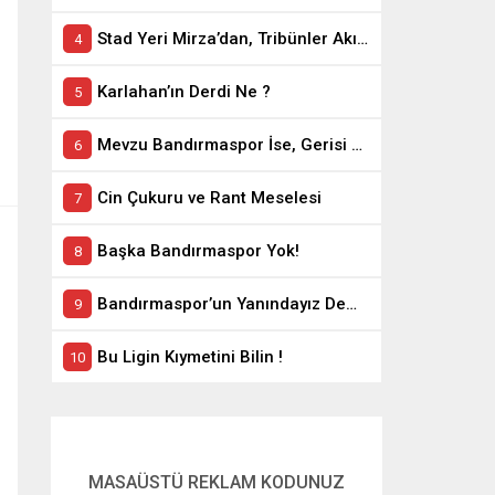
Stad Yeri Mirza’dan, Tribünler Akın’dan: Geriye Bakanlık Kaldı.
Karlahan’ın Derdi Ne ?
Mevzu Bandırmaspor İse, Gerisi Teferruattır
Cin Çukuru ve Rant Meselesi
Başka Bandırmaspor Yok!
Bandırmaspor’un Yanındayız Demekle Olmuyor!
Bu Ligin Kıymetini Bilin !
MASAÜSTÜ REKLAM KODUNUZ