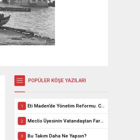
POPÜLER KÖŞE YAZILARI
Eti Maden’de Yönetim Reformu. CEO Modeli’nde Kadro / Taşeron İşçilik Ayrımı Kalkıyor
Meclis Üyesinin Vatandaştan Farkı Ne ?
Bu Takım Daha Ne Yapsın?