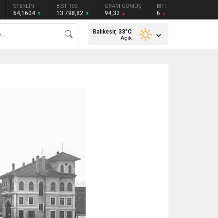
STERLİN
BIST 100
GRAM GÜMÜŞ
BITCOIN
ETHEREU
64,1604
13.798,82
94,32
₺
₺
Balıkesir,
33
°C
Açık