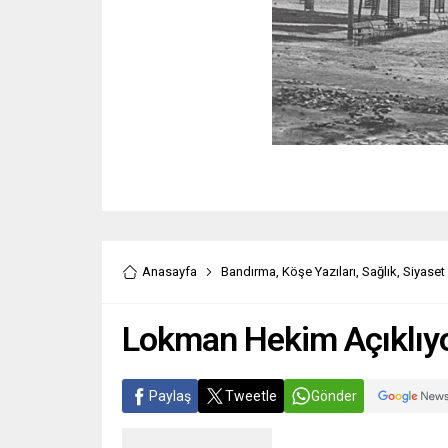
Anasayfa
Bandırma
,
Köşe Yazıları
,
Sağlık
,
Siyaset
Lokman Hekim Açıklıyo
Paylaş
Tweetle
Gönder