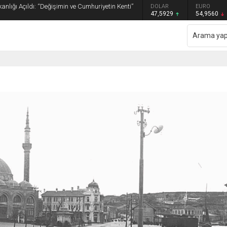
anlığı Açıldı: “Değişimin ve Cumhuriyetin Kenti”
GRAM ALTIN
DOLAR
EURO
6.493,17
47,5929
54,9560