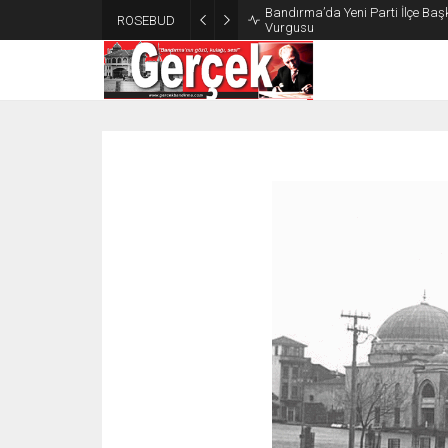
Bandırma’da Yeni Parti İlçe Başk
ROSEBUD
Vurgusu