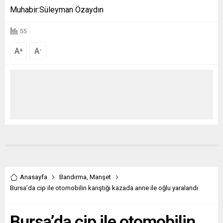
Muhabir:Süleyman Özaydın
55
A
A
+
-
Anasayfa
Bandırma
,
Manşet
Bursa’da cip ile otomobilin karıştığı kazada anne ile oğlu yaralandı
Bursa’da cip ile otomobilin