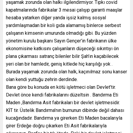
yaşamak zorunda olan halkı ilgilendirmiyor. Tıpkı covid
kapatmalarında fabrikalar 3 mesai çalışıp garanti maaşlar
hesaba yatarken diğer yanda işsiz kalmış sosyal
yardımlaşmadan bir koli gıda alamamış binlerce serbest
çalışanın kimsenin umurunda olmadığı gibi. Bu yüzden
yönetim kurulu başkanı Sayın Gençer’in fabrikanın ülke
ekonomisine katkısını çalışanların düşeceği sıkıntıyı ön
plana çıkarması satranç bilenler bilir Şah’ın kaçabilecek
yeri olan bir hamledir, geniş kitlede hiç karşılığı yok .
Burada yaşamak zorunda olan halk, kaçınılmaz sonu kanser
olan kendi yuttuğu zehrin derdinde.
Bana göre bu konuda en kötü işletmeci olan Devlet’tir.
Devlet önce kendi fabrikalarını düzeltsin . Bandırma Eti
Maden ,Bandırma Asit fabrikaları bir devlet işletmesidir.
KİT tir. Üstelik Bandırma’nın burnunun dibinde değil dahası
kucağındadır. Bandırma ya girerken Eti Maden bacalarıyla
girer Erdeğe doğru çıkarken Eti Asit fabrikalarıyla