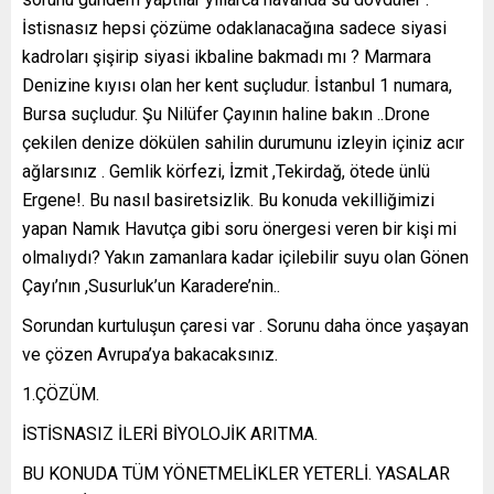
İstisnasız hepsi çözüme odaklanacağına sadece siyasi
kadroları şişirip siyasi ikbaline bakmadı mı ? Marmara
Denizine kıyısı olan her kent suçludur. İstanbul 1 numara,
Bursa suçludur. Şu Nilüfer Çayının haline bakın ..Drone
çekilen denize dökülen sahilin durumunu izleyin içiniz acır
ağlarsınız . Gemlik körfezi, İzmit ,Tekirdağ, ötede ünlü
Ergene!. Bu nasıl basiretsizlik. Bu konuda vekilliğimizi
yapan Namık Havutça gibi soru önergesi veren bir kişi mi
olmalıydı? Yakın zamanlara kadar içilebilir suyu olan Gönen
Çayı’nın ,Susurluk’un Karadere’nin..
Sorundan kurtuluşun çaresi var . Sorunu daha önce yaşayan
ve çözen Avrupa’ya bakacaksınız.
1.ÇÖZÜM.
İSTİSNASIZ İLERİ BİYOLOJİK ARITMA.
BU KONUDA TÜM YÖNETMELİKLER YETERLİ. YASALAR