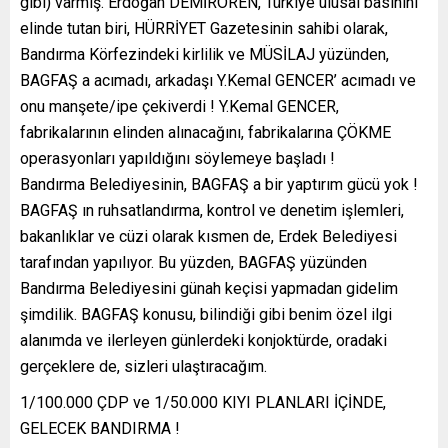
gibi) varmış. Erdoğan DEMİRÖREN, Türkiye ulusal basınını
elinde tutan biri, HÜRRİYET Gazetesinin sahibi olarak,
Bandırma Körfezindeki kirlilik ve MÜSİLAJ yüzünden,
BAGFAŞ a acımadı, arkadaşı Y.Kemal GENCER’ acımadı ve
onu manşete/ipe çekiverdi ! Y.Kemal GENCER,
fabrikalarının elinden alınacağını, fabrikalarına ÇÖKME
operasyonları yapıldığını söylemeye başladı !
Bandırma Belediyesinin, BAGFAŞ a bir yaptırım gücü yok !
BAGFAŞ ın ruhsatlandırma, kontrol ve denetim işlemleri,
bakanlıklar ve cüzi olarak kısmen de, Erdek Belediyesi
tarafından yapılıyor. Bu yüzden, BAGFAŞ yüzünden
Bandırma Belediyesini günah keçisi yapmadan gidelim
şimdilik. BAGFAŞ konusu, bilindiği gibi benim özel ilgi
alanımda ve ilerleyen günlerdeki konjoktürde, oradaki
gerçeklere de, sizleri ulaştıracağım.
1/100.000 ÇDP ve 1/50.000 KIYI PLANLARI İÇİNDE,
GELECEK BANDIRMA !