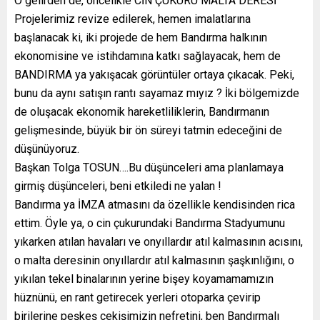
O gelirden de, öncelikle CİN ÇUKURU MALTA DERESİ
Projelerimiz revize edilerek, hemen imalatlarına
başlanacak ki, iki projede de hem Bandırma halkının
ekonomisine ve istihdamına katkı sağlayacak, hem de
BANDIRMA ya yakışacak görüntüler ortaya çıkacak. Peki,
bunu da aynı satışın rantı sayamaz mıyız ? İki bölgemizde
de oluşacak ekonomik hareketliliklerin, Bandırmanın
gelişmesinde, büyük bir ön süreyi tatmin edeceğini de
düşünüyoruz.
Başkan Tolga TOSUN….Bu düşünceleri ama planlamaya
girmiş düşünceleri, beni etkiledi ne yalan !
Bandırma ya İMZA atmasını da özellikle kendisinden rica
ettim. Öyle ya, o cin çukurundaki Bandırma Stadyumunu
yıkarken atılan havaları ve onyıllardır atıl kalmasının acısını,
o malta deresinin onyıllardır atıl kalmasının şaşkınlığını, o
yıkılan tekel binalarının yerine bişey koyamamamızın
hüznünü, en rant getirecek yerleri otoparka çevirip
birilerine peşkeş çekişimizin nefretini, ben Bandırmalı