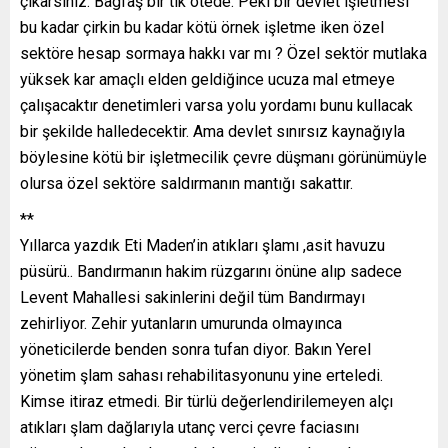
çıkarsınız. Bagfaş bir tık ötede. Peki bir devlet işletmesi
bu kadar çirkin bu kadar kötü örnek işletme iken özel
sektöre hesap sormaya hakkı var mı ? Özel sektör mutlaka
yüksek kar amaçlı elden geldiğince ucuza mal etmeye
çalışacaktır denetimleri varsa yolu yordamı bunu kullacak
bir şekilde halledecektir. Ama devlet sınırsız kaynağıyla
böylesine kötü bir işletmecilik çevre düşmanı görünümüyle
olursa özel sektöre saldırmanın mantığı sakattır.
**
Yıllarca yazdık Eti Maden’in atıkları şlamı ,asit havuzu
püsürü.. Bandırmanın hakim rüzgarını önüne alıp sadece
Levent Mahallesi sakinlerini değil tüm Bandırmayı
zehirliyor. Zehir yutanların umurunda olmayınca
yöneticilerde benden sonra tufan diyor. Bakın Yerel
yönetim şlam sahası rehabilitasyonunu yine erteledi.
Kimse itiraz etmedi. Bir türlü değerlendirilemeyen alçı
atıkları şlam dağlarıyla utanç verci çevre faciasını