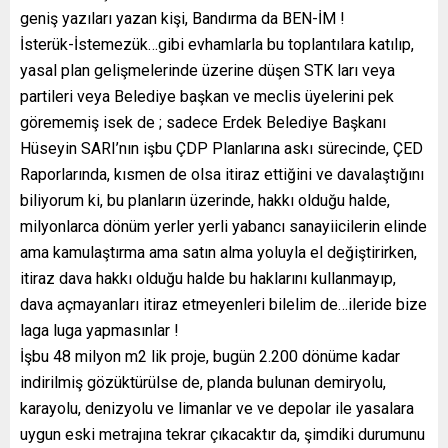
geniş yazıları yazan kişi, Bandırma da BEN-İM !
İsterük-İstemezük…gibi evhamlarla bu toplantılara katılıp,
yasal plan gelişmelerinde üzerine düşen STK ları veya
partileri veya Belediye başkan ve meclis üyelerini pek
görememiş isek de ; sadece Erdek Belediye Başkanı
Hüseyin SARI’nın işbu ÇDP Planlarına askı sürecinde, ÇED
Raporlarında, kısmen de olsa itiraz ettiğini ve davalaştığını
biliyorum ki, bu planların üzerinde, hakkı olduğu halde,
milyonlarca dönüm yerler yerli yabancı sanayiicilerin elinde
ama kamulaştırma ama satın alma yoluyla el değiştirirken,
itiraz dava hakkı olduğu halde bu haklarını kullanmayıp,
dava açmayanları itiraz etmeyenleri bilelim de…ileride bize
laga luga yapmasınlar !
İşbu 48 milyon m2 lik proje, bugün 2.200 dönüme kadar
indirilmiş gözüktürülse de, planda bulunan demiryolu,
karayolu, denizyolu ve limanlar ve ve depolar ile yasalara
uygun eski metrajına tekrar çıkacaktır da, şimdiki durumunu