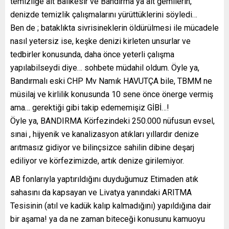
temizliğe ait Balıkesir ve Bandırma ya ait gemilerin,
denizde temizlik çalışmalarını yürüttüklerini söyledi…
Ben de ; bataklıkta sivrisineklerin öldürülmesi ile mücadele
nasıl yetersiz ise, keşke denizi kirleten unsurlar ve
tedbirler konusunda, daha önce yeterli çalışma
yapılabilseydi diye… sohbete müdahil oldum. Öyle ya,
Bandırmalı eski CHP Mv Namık HAVUTÇA bile, TBMM ne
müsilaj ve kirlilik konusunda 10 sene önce önerge vermiş
ama… gerektiği gibi takip edememişiz GİBİ…!
Öyle ya, BANDIRMA Körfezindeki 250.000 nüfusun evsel,
sınai , hijyenik ve kanalizasyon atıkları yıllardır denize
arıtmasız gidiyor ve bilinçsizce sahilin dibine deşarj
ediliyor ve körfezimizde, artık denize girilemiyor.
AB fonlarıyla yaptırıldığını duyduğumuz Etimaden atık
sahasını da kapsayan ve Livatya yanındaki ARITMA
Tesisinin (atıl ve kadük kalıp kalmadığını) yapıldığına dair
bir aşama! ya da ne zaman biteceği konusunu kamuoyu