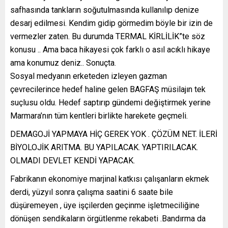
safhasında tankların soğutulmasında kullanılıp denize
desarj edilmesi. Kendim gidip görmedim böyle bir izin de
vermezler zaten. Bu durumda TERMAL KİRLİLİK”te söz
konusu .. Ama baca hikayesi çok farklı o asıl acıklı hikaye
ama konumuz deniz.. Sonuçta.
Sosyal medyanın erketeden izleyen gazman
çevrecilerince hedef haline gelen BAGFAŞ müsilajın tek
suçlusu oldu. Hedef saptırıp gündemi değiştirmek yerine
Marmara’nın tüm kentleri birlikte harekete geçmeli.
DEMAGOJİ YAPMAYA HİÇ GEREK YOK . ÇÖZÜM NET. İLERİ
BİYOLOJİK ARITMA. BU YAPILACAK. YAPTIRILACAK.
OLMADI DEVLET KENDİ YAPACAK.
Fabrikanın ekonomiye marjinal katkısı çalışanların ekmek
derdi, yüzyıl sonra çalışma saatini 6 saate bile
düşüremeyen , üye işçilerden geçinme işletmeciliğine
dönüşen sendikaların örgütlenme rekabeti .Bandırma da