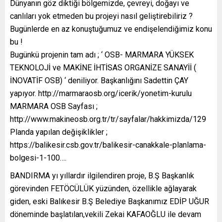
Dünyanın göz diktiği bölgemizde, çevreyi, doğayı ve
canlıları yok etmeden bu projeyi nasıl geliştirebiliriz ?
Bugünlerde en az konuştuğumuz ve endişelendiğimiz konu
bu !
Bugünkü projenin tam adı ; ‘ OSB- MARMARA YÜKSEK
TEKNOLOJİ ve MAKİNE İHTİSAS ORGANİZE SANAYİİ (
İNOVATİF OSB) ‘ deniliyor. Başkanlığını Sadettin ÇAY
yapıyor. http://marmaraosb.org/icerik/yonetim-kurulu
MARMARA OSB Sayfası ;
http://www.makineosb.org.tr/tr/sayfalar/hakkimizda/129
Planda yapılan değişiklikler ;
https://balikesir.csb.gov.tr/balikesir-canakkale-planlama-
bolgesi-1-100….
BANDIRMA yı yıllardır ilgilendiren proje, B.Ş Başkanlık
görevinden FETÖCÜLÜK yüzünden, özellikle ağlayarak
giden, eski Balıkesir B.Ş Belediye Başkanımız EDİP UĞUR
döneminde başlatılan,vekili Zekai KAFAOĞLU ile devam