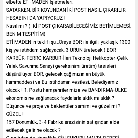
elbette ETİ-MADEN İşletmeleri…
SATARKEN, BİR KOYUNDAN İKİ POST NASIL ÇIKARILIR
HESABINI DA YAPIYORUZ !
Nasıl mı ? ( İKİ POST ÇIKARABİLECEĞİMİZ BETİMLEMESİ,
BENİM TESPİTİM)
ETİ MADEN in teklifi şu…Oraya BOR ile ilgili, yaklaşık 1300
kişiye istihdam sağlayacak, 3 ÜRÜN üretecek ( BOR
KARBÜR-FERRO KARBÜR-İleri Teknoloji Helikopter-Çelik
Yelek Savunma Sanayi gereksinimi üretim) tesisleri
düşünülüyor. BOR, gelecek çağımızın en büyük
hammaddesi ve Bu istihdamın vesilesi, Belediyemiz
olacak ! 1. Postu hemşehrilerimize ve BANDIRMA-ÜLKE
ekonomisine sağlanacak faydalarla aldık mı aldık ?
Düşünce ve proje ve beklentiler samimi ve güzel mi ?
GÜZEL !
157 Dönümlük, 3-4 Fabrika arazisinin satışından elde
edilecek gelir ne olacak ?