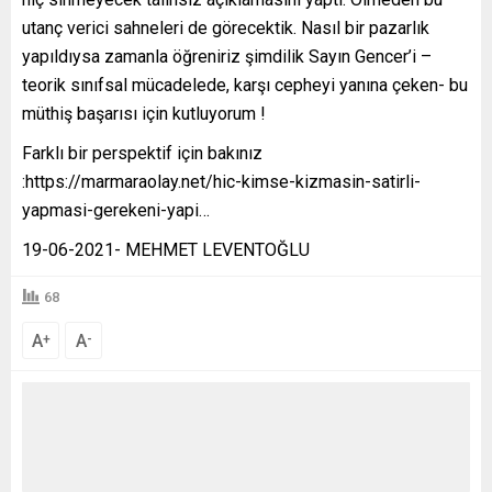
utanç verici sahneleri de görecektik. Nasıl bir pazarlık
yapıldıysa zamanla öğreniriz şimdilik Sayın Gencer’i –
teorik sınıfsal mücadelede, karşı cepheyi yanına çeken- bu
müthiş başarısı için kutluyorum !
Farklı bir perspektif için bakınız
:https://marmaraolay.net/hic-kimse-kizmasin-satirli-
yapmasi-gerekeni-yapi…
19-06-2021- MEHMET LEVENTOĞLU
68
A
A
+
-