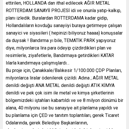
ettirilen, HOLLANDA dan ithal edilecek AĞIR METAL
ROTTERDAM SANAYİİ PROJESİ idi ve onunla yatıp-kalkıp,
planı izledik. Buralardan ROTTERDAMA kadar gidip,
Hollandalıların kovduğu sanayiiyi buraya getirmeye çalışan
sanayici ve siyasileri ( hepinizi biliyoruz haaaa) konuşsalar
da duysak ! Bandırma yı bile, TEMATİK PARK yapıyoruz
diye, milyonlarca lira para ödeyip çizdirdikleri plan ve
resimlerle, ziyafetlerle, Bandırmaya getirdikleri KATAR
lılarla kandırmaya çalışmışlardı…
Bu proje için, Çanakkale/Balıkesir 1/100.000 ÇDP Planları,
milyonlarca liralar ödenilerek çizildi. Adına ; AĞIR METAL
denildi değişti ANA METAL denildi değişti ATIK KİMYA
denildi ve pek çok isim ile metal ve kimya şirketlerinin
bölgemizdeki iştahları kabartıldı ve ve 8 milyon dönümü bir
alana, 40 milyonu ise bu sanayiye ait planlama yapıldı ve
bu planlama için ÇED ve tanıtım toplantıları, gerek Ticaret
Odalarında, gerek Belediye Başkanlarının,