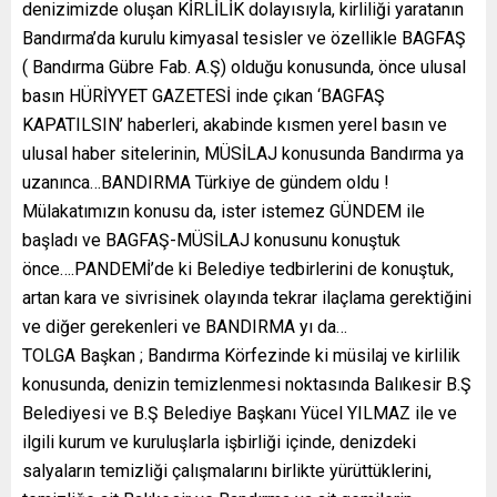
denizimizde oluşan KİRLİLİK dolayısıyla, kirliliği yaratanın
Bandırma’da kurulu kimyasal tesisler ve özellikle BAGFAŞ
( Bandırma Gübre Fab. A.Ş) olduğu konusunda, önce ulusal
basın HÜRİYYET GAZETESİ inde çıkan ‘BAGFAŞ
KAPATILSIN’ haberleri, akabinde kısmen yerel basın ve
ulusal haber sitelerinin, MÜSİLAJ konusunda Bandırma ya
uzanınca…BANDIRMA Türkiye de gündem oldu !
Mülakatımızın konusu da, ister istemez GÜNDEM ile
başladı ve BAGFAŞ-MÜSİLAJ konusunu konuştuk
önce….PANDEMİ’de ki Belediye tedbirlerini de konuştuk,
artan kara ve sivrisinek olayında tekrar ilaçlama gerektiğini
ve diğer gerekenleri ve BANDIRMA yı da…
TOLGA Başkan ; Bandırma Körfezinde ki müsilaj ve kirlilik
konusunda, denizin temizlenmesi noktasında Balıkesir B.Ş
Belediyesi ve B.Ş Belediye Başkanı Yücel YILMAZ ile ve
ilgili kurum ve kuruluşlarla işbirliği içinde, denizdeki
salyaların temizliği çalışmalarını birlikte yürüttüklerini,