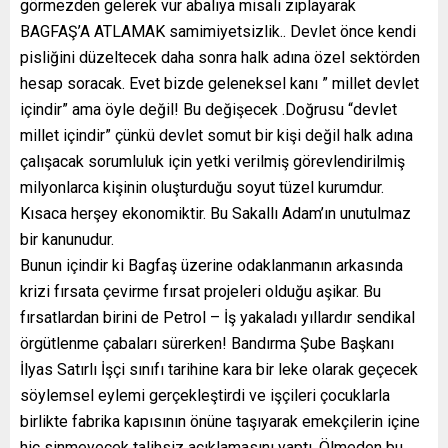
görmezden gelerek vur abalıya misali zıplayarak
BAGFAŞ’A ATLAMAK samimiyetsizlik.. Devlet önce kendi
pisliğini düzeltecek daha sonra halk adına özel sektörden
hesap soracak. Evet bizde geleneksel kanı ” millet devlet
içindir” ama öyle değil! Bu değişecek .Doğrusu “devlet
millet içindir” çünkü devlet somut bir kişi değil halk adına
çalışacak sorumluluk için yetki verilmiş görevlendirilmiş
milyonlarca kişinin oluşturduğu soyut tüzel kurumdur.
Kısaca herşey ekonomiktir. Bu Sakallı Adam’ın unutulmaz
bir kanunudur.
Bunun içindir ki Bagfaş üzerine odaklanmanın arkasında
krizi fırsata çevirme fırsat projeleri olduğu aşikar. Bu
fırsatlardan birini de Petrol – İş yakaladı yıllardır sendikal
örgütlenme çabaları sürerken! Bandırma Şube Başkanı
İlyas Satırlı İşçi sınıfı tarihine kara bir leke olarak geçecek
söylemsel eylemi gerçekleştirdi ve işçileri çocuklarla
birlikte fabrika kapısının önüne taşıyarak emekçilerin içine
hiç sinmeyecek talihsiz açıklamasını yaptı. Ölmeden bu