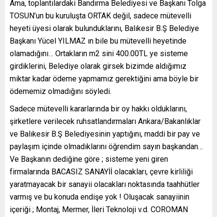
Ama, toplantılardaki Bandırma Belediyesi ve Başkanı Tolga
TOSUN’un bu kuruluşta ORTAK değil, sadece mütevelli
heyeti üyesi olarak bulunduklarını, Balıkesir B.Ş Belediye
Başkanı Yücel YILMAZ ın bile bu mütevelli heyetinde
olamadığını… Ortakların m2 sini 400.00TL ye sisteme
girdiklerini, Belediye olarak girsek bizimde aldığımız
miktar kadar ödeme yapmamız gerektiğini ama böyle bir
ödememiz olmadığını söyledi.
Sadece mütevelli kararlarında bir oy hakkı olduklarını,
şirketlere verilecek ruhsatlandırmaları Ankara/Bakanlıklar
ve Balıkesir B.Ş Belediyesinin yaptığını, maddi bir pay ve
paylaşım içinde olmadıklarını öğrendim sayın başkandan…
Ve Başkanın dediğine göre ; sisteme yeni giren
firmalarında BACASIZ SANAYİİ olacakları, çevre kirliliği
yaratmayacak bir sanayii olacakları noktasında taahhütler
varmış ve bu konuda endişe yok ! Oluşacak sanayiinin
içeriği ; Montaj, Mermer, İleri Teknoloji v.d. COROMAN