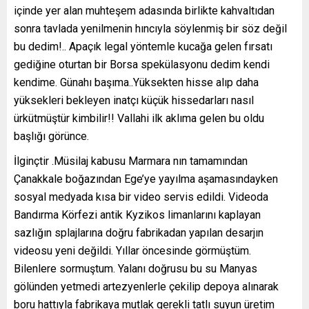
içinde yer alan muhteşem adasında birlikte kahvaltıdan
sonra tavlada yenilmenin hıncıyla söylenmiş bir söz değil
bu dedim!.. Apaçık legal yöntemle kucağa gelen fırsatı
gediğine oturtan bir Borsa spekülasyonu dedim kendi
kendime. Günahı başıma..Yüksekten hisse alıp daha
yüksekleri bekleyen inatçı küçük hissedarları nasıl
ürkütmüştür kimbilir!! Vallahi ilk aklıma gelen bu oldu
başlığı görünce.
İlginçtir .Müsilaj kabusu Marmara nın tamamından
Çanakkale boğazından Ege’ye yayılma aşamasındayken
sosyal medyada kısa bir video servis edildi. Videoda
Bandırma Körfezi antik Kyzikos limanlarını kaplayan
sazlığın splajlarına doğru fabrikadan yapılan desarjın
videosu yeni değildi. Yıllar öncesinde görmüştüm.
Bilenlere sormuştum. Yalanı doğrusu bu su Manyas
gölünden yetmedi artezyenlerle çekilip depoya alınarak
boru hattıyla fabrikaya mutlak gerekli tatlı suyun üretim