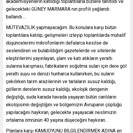
akademisyenlerin katıldığı toplantılarla bizlere tanıtıldı ve
gelecekteki GÜNEY MARMARA nın profili yağlandı
ballandı….
MÜTEVAZİLİK yapmayacağım. Bu konulara karşı bütün
toplantılara katılıp, gelişmeleri izleyip toplantılarda muhalif
düşüncelerimi mikrofonlarım defalarca kesilse de
seslendiren ve bulabildiğim gazetelerde ve sitelerde
eleştirilerimi yayınlayan, şlam ve katı atıkların yeraltı
sularına karışması, fabrikaların soğutma suları için dere göl
yeraltı suyu ve denizi hunharca kullanırken, bu suların
çekilirken tarım arazilerinin ve tarlaların susuz kaldığı,
göllerin derelerin susuz kaldığı, ekolojik dengenin
değiştiği, suda karada havada yaşayan bütün canlıların
ekolojisinin değiştiğini ve bölgemizin Avrupanın çöplüğü
yapılacağını haykıran, gelecekte yaşayacak neslimizin
ortalama ömrünün 40 yaşına düşeceğini haykıran…
Planlara karşı KAMUOYUNU BİLGİLENDİRMEK ADINA en