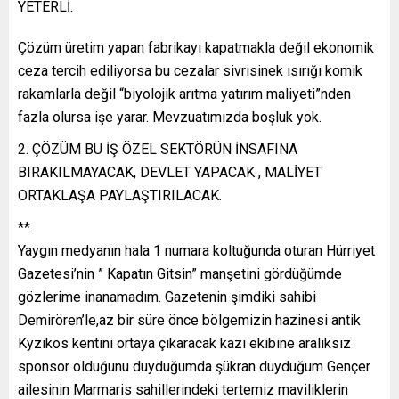
YETERLİ.
Çözüm üretim yapan fabrikayı kapatmakla değil ekonomik
ceza tercih ediliyorsa bu cezalar sivrisinek ısırığı komik
rakamlarla değil “biyolojik arıtma yatırım maliyeti”nden
fazla olursa işe yarar. Mevzuatımızda boşluk yok.
ÇÖZÜM BU İŞ ÖZEL SEKTÖRÜN İNSAFINA
BIRAKILMAYACAK, DEVLET YAPACAK , MALİYET
ORTAKLAŞA PAYLAŞTIRILACAK.
**.
Yaygın medyanın hala 1 numara koltuğunda oturan Hürriyet
Gazetesi’nin ” Kapatın Gitsin” manşetini gördüğümde
gözlerime inanamadım. Gazetenin şimdiki sahibi
Demirören’le,az bir süre önce bölgemizin hazinesi antik
Kyzikos kentini ortaya çıkaracak kazı ekibine aralıksız
sponsor olduğunu duyduğumda şükran duyduğum Gençer
ailesinin Marmaris sahillerindeki tertemiz maviliklerin