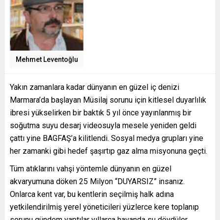
Mehmet Leventoğlu
Yakın zamanlara kadar dünyanın en güzel iç denizi
Marmara’da başlayan Müsilaj sorunu için kitlesel duyarlılık
ibresi yükselirken bir baktık 5 yıl önce yayınlanmış bir
soğutma suyu desarj videosuyla mesele yeniden geldi
çattı yine BAGFAŞ’a kilitlendi. Sosyal medya grupları yine
her zamanki gibi hedef şaşırtıp gaz alma misyonuna geçti.
Tüm atıklarını vahşi yöntemle dünyanın en güzel
akvaryumuna döken 25 Milyon “DUYARSIZ” insanız.
Onlarca kent var, bu kentlerin seçilmiş halk adına
yetkilendirilmiş yerel yöneticileri yüzlerce kere toplanıp
sorunu gündem yaptılar yıllarca havanda su dövdüler .