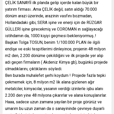
ÇELİK SANAYİİ ilk planda gelip içerde kalan büyük bir
yatırım firması…Ama ÇELİK değil, satın aldığı 70.000
dönüm arazi üzerinde, arazinin vasfını bozmadan,
Hollandadaki gibi, SERA işine ve enerji için de RÜZGAR
GÜLLERİ işine girecekmiş ve COROMAN ın sağlayacağı
istihdamın da, 1000 kişiyi geçmesi bekleniyormuş..!
Başkan Tolga TOSUN, benim 1/100.000 PLAN ile ilgili
endişe ve eski tespitlerimi dinleyince, projenin 48 milyon
m2 den, 2.200 dönüme çekildiğini ve ilk projede yer alıp
adı geçen firmaların ( Akdeniz Kimya gb), bugünkü projede
olmadıklarını, çıktıklarını söyledi.
Ben burada muhalefet şerhi koydum ! Projede fazla tepki
çekmemek için, 8 milyon m2 lik alana gizlenen ağır
metalciler, kimyacılar, yasanın verdiği izinlerle işbu alanı
2.200 den yine 48 milyona çıkarırlar ve alana konuşlanırlar.
Haaa, sadece uzun zamana yayılan bir proje görürüz ve
umarım bu uzun zaman da o sanayininde çevreye duyarlı