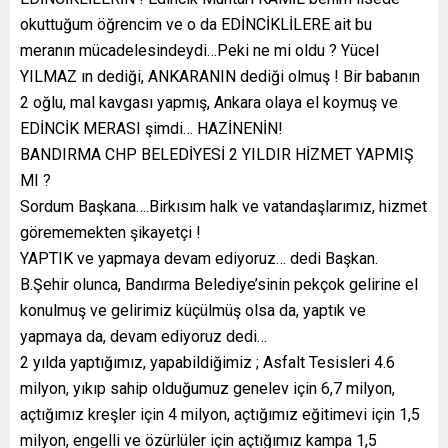
okuttuğum öğrencim ve o da EDİNCİKLİLERE ait bu
meranın mücadelesindeydi…Peki ne mi oldu ? Yücel
YILMAZ ın dediği, ANKARANIN dediği olmuş ! Bir babanın
2 oğlu, mal kavgası yapmış, Ankara olaya el koymuş ve
EDİNCİK MERASI şimdi… HAZİNENİN!
BANDIRMA CHP BELEDİYESİ 2 YILDIR HİZMET YAPMIŞ
MI ?
Sordum Başkana….Birkısım halk ve vatandaşlarımız, hizmet
görememekten şikayetçi !
YAPTIK ve yapmaya devam ediyoruz… dedi Başkan.
B.Şehir olunca, Bandırma Belediye’sinin pekçok gelirine el
konulmuş ve gelirimiz küçülmüş olsa da, yaptık ve
yapmaya da, devam ediyoruz dedi…
2 yılda yaptığımız, yapabildiğimiz ; Asfalt Tesisleri 4.6
milyon, yıkıp sahip olduğumuz genelev için 6,7 milyon,
açtığımız kreşler için 4 milyon, açtığımız eğitimevi için 1,5
milyon, engelli ve özürlüler için açtığımız kampa 1,5