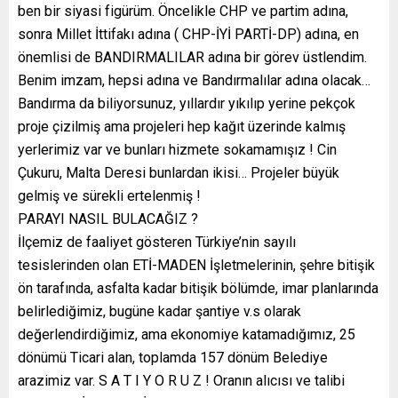
ben bir siyasi figürüm. Öncelikle CHP ve partim adına,
sonra Millet İttifakı adına ( CHP-İYİ PARTİ-DP) adına, en
önemlisi de BANDIRMALILAR adına bir görev üstlendim.
Benim imzam, hepsi adına ve Bandırmalılar adına olacak…
Bandırma da biliyorsunuz, yıllardır yıkılıp yerine pekçok
proje çizilmiş ama projeleri hep kağıt üzerinde kalmış
yerlerimiz var ve bunları hizmete sokamamışız ! Cin
Çukuru, Malta Deresi bunlardan ikisi… Projeler büyük
gelmiş ve sürekli ertelenmiş !
PARAYI NASIL BULACAĞIZ ?
İlçemiz de faaliyet gösteren Türkiye’nin sayılı
tesislerinden olan ETİ-MADEN İşletmelerinin, şehre bitişik
ön tarafında, asfalta kadar bitişik bölümde, imar planlarında
belirlediğimiz, bugüne kadar şantiye v.s olarak
değerlendirdiğimiz, ama ekonomiye katamadığımız, 25
dönümü Ticari alan, toplamda 157 dönüm Belediye
arazimiz var. S A T I Y O R U Z ! Oranın alıcısı ve talibi