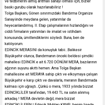
ve tedbirlerini almış arıtmalı sanayi olması için, bizler
baskı gurubu olarak hazırlanabiliriz !
Tolga Başkanı, Gönen sınırımızdaki Bandırma Organize
Sanayiinde meydana gelen, yatarımlar da
heyecanlandırmış. II. Etap çalışmalarının hızlandığını ve
ciddi firmaların yatırımları ile imalat ve istihdam
konusunda, ümitlendiklerini söyledi. Buna, ben de
katılıyorum.
EDİNCİK MERASINI da konuştuk tabii…Balıkesir
Büyükşehir olunca, Bandırmanın önceki beldesi şimdiki
mahallesi EDİNCİK e ait 6.720 DÖNÜM MERA, bazılarının
ağzının suyunu akıttı hemen. Ama Tolga Başkan
mahallesine ait MERAYA sahip çıktı ve elkoymaya çalışan
Büyükşehir e karşı çıktı ve davalarla, meranın Bandırmada
kalması için uğraştı…Çünkü o mera, 1933 yılında bizzat
EDİNCİKLİLER tarafından, 19.443 TL na satın alınmış
arkadaş ! MERA devletin değil, mera bizzat
EDİNCİKLİLERİN ! Edincik Muhtarı KAMİL benim lisede