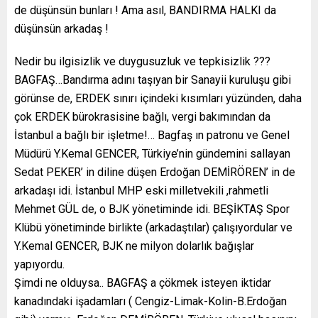
de düşünsün bunları ! Ama asıl, BANDIRMA HALKI da
düşünsün arkadaş !
Nedir bu ilgisizlik ve duygusuzluk ve tepkisizlik ???
BAGFAŞ…Bandırma adını taşıyan bir Sanayii kuruluşu gibi
görünse de, ERDEK sınırı içindeki kısımları yüzünden, daha
çok ERDEK bürokrasisine bağlı, vergi bakımından da
İstanbul a bağlı bir işletme!… Bagfaş ın patronu ve Genel
Müdürü Y.Kemal GENCER, Türkiye’nin gündemini sallayan
Sedat PEKER’ in diline düşen Erdoğan DEMİRÖREN’ in de
arkadaşı idi. İstanbul MHP eski milletvekili ,rahmetli
Mehmet GÜL de, o BJK yönetiminde idi. BEŞİKTAŞ Spor
Klübü yönetiminde birlikte (arkadaştılar) çalışıyordular ve
Y.Kemal GENCER, BJK ne milyon dolarlık bağışlar
yapıyordu.
Şimdi ne olduysa.. BAGFAŞ a çökmek isteyen iktidar
kanadındaki işadamları ( Cengiz-Limak-Kolin-B.Erdoğan