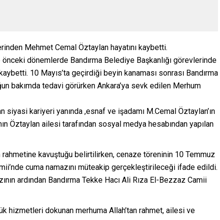
lerinden Mehmet Cemal Öztaylan hayatını kaybetti.
ile önceki dönemlerde Bandırma Belediye Başkanlığı görevlerinde
kaybetti. 10 Mayıs’ta geçirdiği beyin kanaması sonrası Bandırma
yoğun bakımda tedavi görürken Ankara’ya sevk edilen Merhum
n siyasi kariyeri yanında ,esnaf ve işadamı M.Cemal Öztaylan’ın
’nın Öztaylan ailesi tarafından sosyal medya hesabından yapılan
rahmetine kavuştuğu belirtilirken, cenaze töreninin 10 Temmuz
’nde cuma namazını müteakip gerçekleştirileceği ifade edildi.
ının ardından Bandırma Tekke Hacı Ali Rıza El-Bezzaz Camii
ük hizmetleri dokunan merhuma Allah’tan rahmet, ailesi ve