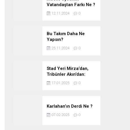
Vatandaştan Farkı Ne ?
12.11.2024
0
Bu Takım Daha Ne
Yapsın?
25.11.2024
0
Stad Yeri Mirza’dan,
Tribünler Akın’dan:
Geriye Bakanlık Kaldı.
17.01.2025
0
Karlahan’ın Derdi Ne ?
07.02.2025
0