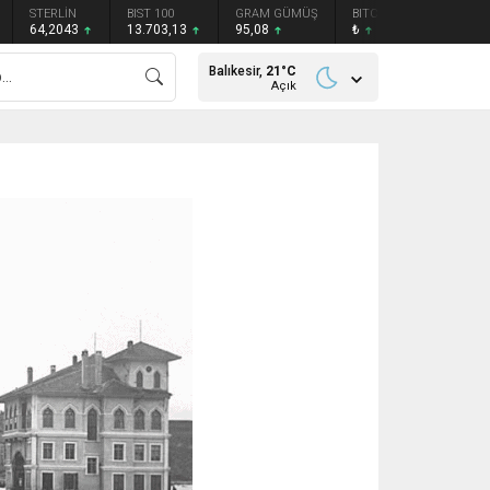
STERLİN
BIST 100
GRAM GÜMÜŞ
BITCOIN
ETHEREU
64,2043
13.703,13
95,08
₺
₺
Balıkesir,
21
°C
Açık