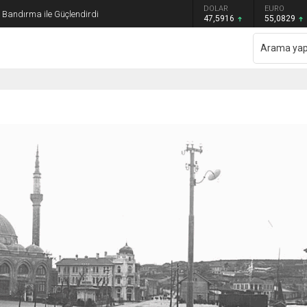
GRAM ALTIN
DOLAR
EURO
ı Bandırma ile Güçlendirdi
6.521,34
47,5916
55,0829