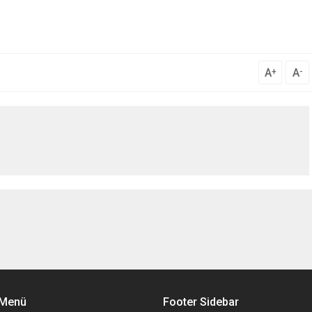
A
A
+
-
 Menü
Footer Sidebar