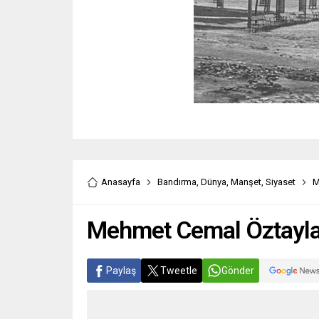
Anasayfa
Bandırma
,
Dünya
,
Manşet
,
Siyaset
M
Mehmet Cemal Öztaylan
Paylaş
Tweetle
Gönder