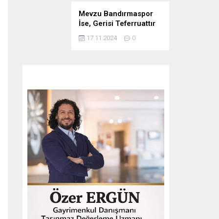
Mevzu Bandırmaspor
İse, Gerisi Teferruattır
17.11.2024
0