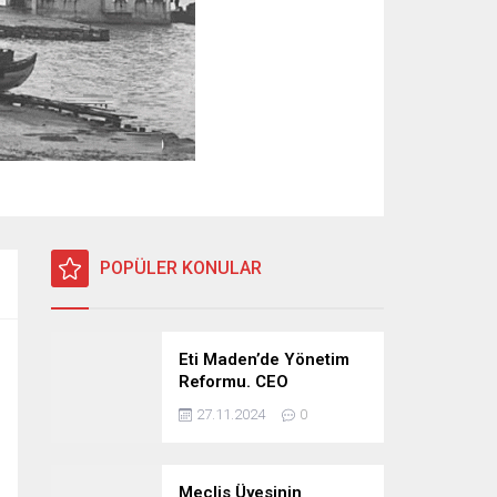
POPÜLER KONULAR
Eti Maden’de Yönetim
Reformu. CEO
Modeli’nde Kadro /
27.11.2024
0
Taşeron İşçilik Ayrımı
Kalkıyor
Meclis Üyesinin