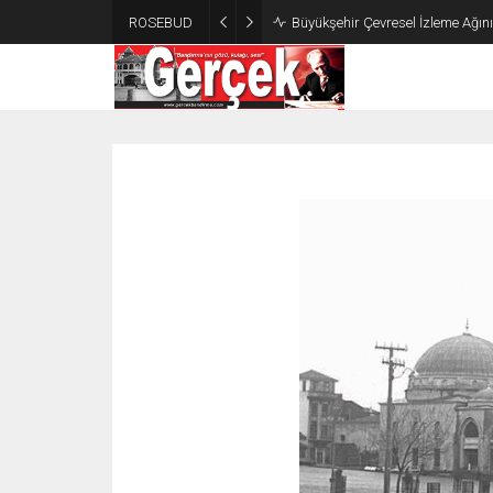
ROSEBUD
Büyükşehir Çevresel İzleme Ağın