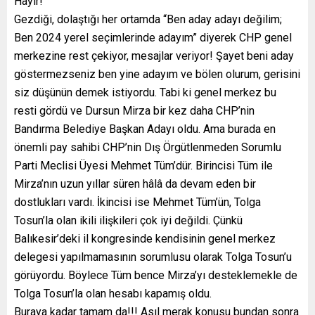
Hayır!
Gezdiği, dolaştığı her ortamda “Ben aday adayı değilim;
Ben 2024 yerel seçimlerinde adayım” diyerek CHP genel
merkezine rest çekiyor, mesajlar veriyor! Şayet beni aday
göstermezseniz ben yine adayım ve bölen olurum, gerisini
siz düşünün demek istiyordu. Tabi ki genel merkez bu
resti gördü ve Dursun Mirza bir kez daha CHP’nin
Bandırma Belediye Başkan Adayı oldu. Ama burada en
önemli pay sahibi CHP’nin Dış Örgütlenmeden Sorumlu
Parti Meclisi Üyesi Mehmet Tüm’dür. Birincisi Tüm ile
Mirza’nın uzun yıllar süren hâlâ da devam eden bir
dostlukları vardı. İkincisi ise Mehmet Tüm’ün, Tolga
Tosun’la olan ikili ilişkileri çok iyi değildi. Çünkü
Balıkesir’deki il kongresinde kendisinin genel merkez
delegesi yapılmamasının sorumlusu olarak Tolga Tosun’u
görüyordu. Böylece Tüm bence Mirza’yı desteklemekle de
Tolga Tosun’la olan hesabı kapamış oldu.
Buraya kadar tamam da!!! Asıl merak konusu bundan sonra