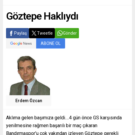
Göztepe Haklıydı
Paylaş
Tweetle
Gönder
ABONE OL
Erdem Özcan
Aklıma gelen başımıza geldi….4 gün önce GS karşısında
yenilmesine rağmen başarılı bir maç çıkaran
Bandırmaspor’u çok yakından izleyen Göztepe gerekli