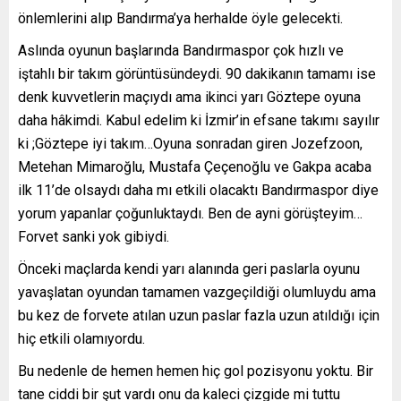
önlemlerini alıp Bandırma’ya herhalde öyle gelecekti.
Aslında oyunun başlarında Bandırmaspor çok hızlı ve
iştahlı bir takım görüntüsündeydi. 90 dakikanın tamamı ise
denk kuvvetlerin maçıydı ama ikinci yarı Göztepe oyuna
daha hâkimdi. Kabul edelim ki İzmir’in efsane takımı sayılır
ki ;Göztepe iyi takım…Oyuna sonradan giren Jozefzoon,
Metehan Mimaroğlu, Mustafa Çeçenoğlu ve Gakpa acaba
ilk 11’de olsaydı daha mı etkili olacaktı Bandırmaspor diye
yorum yapanlar çoğunluktaydı. Ben de ayni görüşteyim…
Forvet sanki yok gibiydi.
Önceki maçlarda kendi yarı alanında geri paslarla oyunu
yavaşlatan oyundan tamamen vazgeçildiği olumluydu ama
bu kez de forvete atılan uzun paslar fazla uzun atıldığı için
hiç etkili olamıyordu.
Bu nedenle de hemen hemen hiç gol pozisyonu yoktu. Bir
tane ciddi bir şut vardı onu da kaleci çizgide mi tuttu