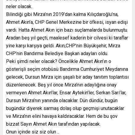
neler olacak.
Bilindiği gibi Mirza’nın 2019’dan kalma Kılıçdaroğlu’na,
Ahmet Akın’a, CHP Genel Merkezine bir öfkesi, isyan edişi
vardı. Hatta Ahmet Akın için bazı suçlamalarda bulunmuştu.
Aradan beş yıl geçti, maalesef kaderin bir cilvesi ki taraflar
yine karşı karşıya geldi. Akın,CHP’nin Büyükşehir, Mirza
CHP’nin Bandırma Belediye Başkan adayları oldu.
Peki şimdi neler olacak? Öncelikle Ahmet Akın’ın o
gösterişli seçim otobüsü Bandırma Cumhuriyet Meydanına
gelecek, Dursun Mirza için şaşalı bir aday tanıtım toplantısı
düzenlenecek. Beş yıl önce Mirza’nın adaylığına onay
vermeyen Ahmet Akın’lar, Ensar Aytekin’ler, Serkan Sarı’lar,
Dursun Mirza’nın yanında olacaklar. Dün dündür, bugün
bugündür diyerek sarmaş dolaş olup geçmişi unutacaklar
ve Mirza’nın elini havaya kaldıracaklar. Hem de bu şov
bizzat Sayın Ahmet Akın tarafından yapılacak.
Onun içinde siz siz olun ..