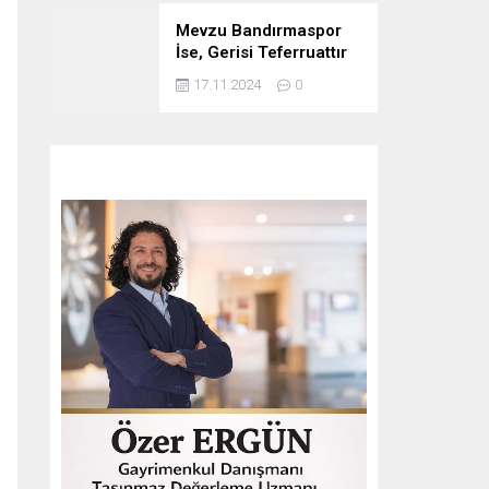
Mevzu Bandırmaspor
İse, Gerisi Teferruattır
17.11.2024
0