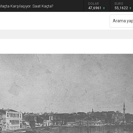
GRAM ALTIN
DOLAR
EURO
Maçta Karşılaşıyor. Saat Kaçta?
6.655,83
47,6961
55,1622