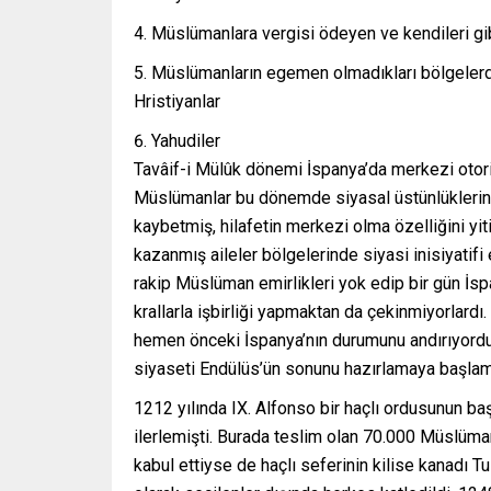
Müslümanlara vergisi ödeyen ve kendileri gib
Müslümanların egemen olmadıkları bölgeler
Hristiyanlar
Yahudiler
Tavâif-i Mülûk dönemi İspanya’da merkezi otori
Müslümanlar bu dönemde siyasal üstünlüklerini
kaybetmiş, hilafetin merkezi olma özelliğini yit
kazanmış aileler bölgelerinde siyasi inisiyatifi
rakip Müslüman emirlikleri yok edip bir gün İsp
krallarla işbirliği yapmaktan da çekinmiyorlard
hemen önceki İspanya’nın durumunu andırıyordu. 1
siyaseti Endülüs’ün sonunu hazırlamaya başlamı
1212 yılında IX. Alfonso bir haçlı ordusunun b
ilerlemişti. Burada teslim olan 70.000 Müslüman
kabul ettiyse de haçlı seferinin kilise kanadı Tul