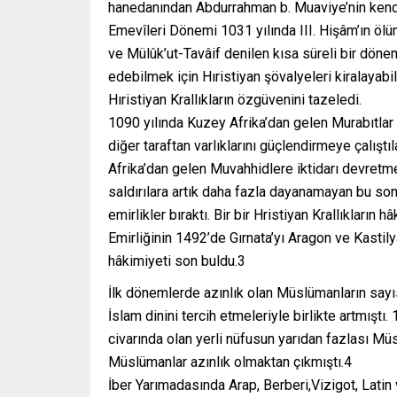
hanedanından Abdurrahman b. Muaviye’nin kendi
Emevîleri Dönemi 1031 yılında III. Hişâm’ın öl
ve Mülûk’ut-Tavâif denilen kısa süreli bir dönem
edebilmek için Hıristiyan şövalyeleri kiralayab
Hıristiyan Krallıkların özgüvenini tazeledi.
1090 yılında Kuzey Afrika’dan gelen Murabıtlar
diğer taraftan varlıklarını güçlendirmeye çalışt
Afrika’dan gelen Muvahhidlere iktidarı devretme
saldırılara artık daha fazla dayanamayan bu son 
emirlikler bıraktı. Bir bir Hristiyan Krallıkların
Emirliğinin 1492’de Gırnata’yı Aragon ve Kastily
hâkimiyeti son buldu.3
İlk dönemlerde azınlık olan Müslümanların sayıs
İslam dinini tercih etmeleriyle birlikte artmıştı.
civarında olan yerli nüfusun yarıdan fazlası M
Müslümanlar azınlık olmaktan çıkmıştı.4
İber Yarımadasında Arap, Berberi,Vizigot, Latin