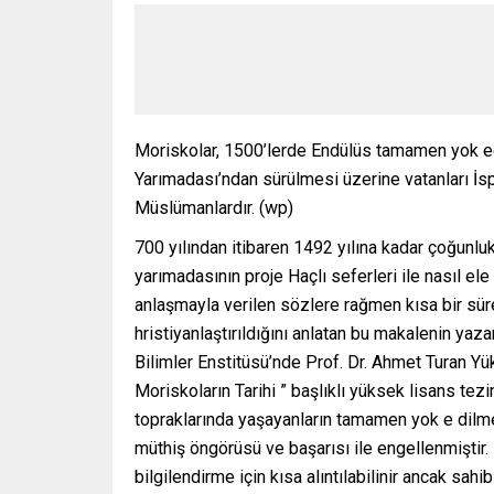
Moriskolar, 1500’lerde Endülüs tamamen yok ed
Yarımadası’ndan sürülmesi üzerine vatanları İs
Müslümanlardır. (wp)
700 yılından itibaren 1492 yılına kadar çoğunlu
yarımadasının proje Haçlı seferleri ile nasıl el
anlaşmayla verilen sözlere rağmen kısa bir süre
hristiyanlaştırıldığını anlatan bu makalenin yaz
Bilimler Enstitüsü’nde Prof. Dr. Ahmet Turan Yü
Moriskoların Tarihi ” başlıklı yüksek lisans t
topraklarında yaşayanların tamamen yok e dilme
müthiş öngörüsü ve başarısı ile engellenmiştir
bilgilendirme için kısa alıntılabilinir ancak s