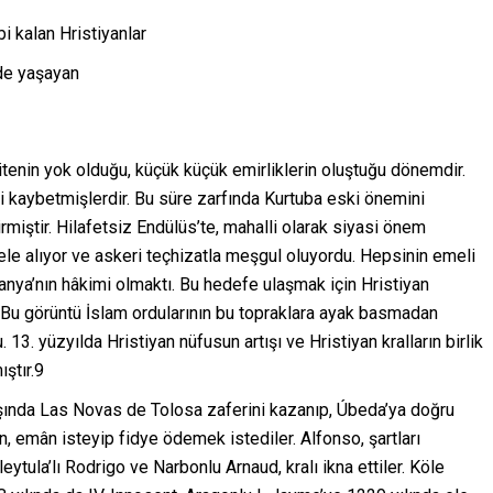
i kalan Hristiyanlar
de yaşayan
tenin yok olduğu, küçük küçük emirliklerin oluştuğu dönemdir.
 kaybetmişlerdir. Bu süre zarfında Kurtuba eski önemini
irmiştir. Hilafetsiz Endülüs’te, mahalli olarak siyasi önem
 ele alıyor ve askeri teçhizatla meşgul oluyordu. Hepsinin emeli
anya’nın hâkimi olmaktı. Bu hedefe ulaşmak için Hristiyan
ı. Bu görüntü İslam ordularının bu topraklara ayak basmadan
3. yüzyılda Hristiyan nüfusun artışı ve Hristiyan kralların birlik
ştır.9
aşında Las Novas de Tolosa zaferini kazanıp, Úbeda’ya doğru
, emân isteyip fidye ödemek istediler. Alfonso, şartları
eytula’lı Rodrigo ve Narbonlu Arnaud, kralı ikna ettiler. Köle