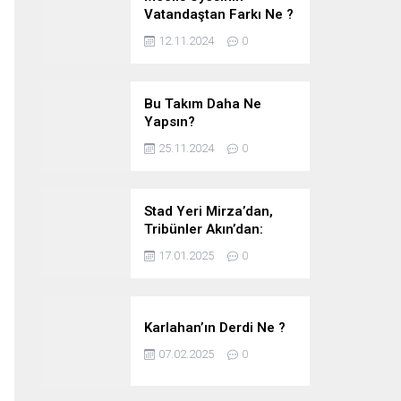
Vatandaştan Farkı Ne ?
12.11.2024
0
Bu Takım Daha Ne
Yapsın?
25.11.2024
0
Stad Yeri Mirza’dan,
Tribünler Akın’dan:
Geriye Bakanlık Kaldı.
17.01.2025
0
Karlahan’ın Derdi Ne ?
07.02.2025
0