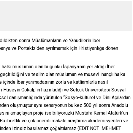
ildikten sonra Müslümanların ve Yahudilerin İber
panya ve Portekiz’den ayrılmamak için Hristiyanlığa dönen
k halkı müslüman olan bugünkü İspanya’nın yer aldığı İber
e geçirildiğini ve teslim olan müsluman ve musevi inançlı halka
 içinde İber yarımadasının zorla ve katliamlarla nasıl
arı Hüseyin Gökalp’in hazırladığı ve Selçuk Üniversitesi Sosyal
ksel danışmanlığında yürütülen “Sosyo-kültürel ve Dini Açılardan
ezinden oluşmuştur aynı senaryonun bu kez 500 yıl sonra Anadolu
sini amaçlayan proje ise biliyoruzki Mustafa Kemal Atatürk’ün
. Bu ibretlik ve çok önemli makale araştırma akademisyenleri ve
ahibinden izinsiz basılamaz çoğaltılamaz (EDİT NOT.. MEHMET