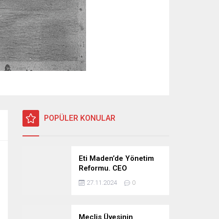
POPÜLER KONULAR
Eti Maden’de Yönetim
Reformu. CEO
Modeli’nde Kadro /
27.11.2024
0
Taşeron İşçilik Ayrımı
Kalkıyor
Meclis Üyesinin