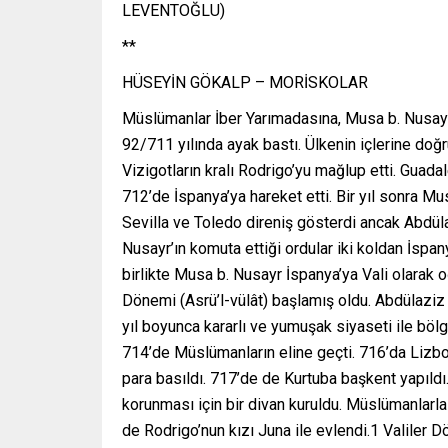
LEVENTOĞLU)
**
HÜSEYİN GÖKALP – MORİSKOLAR
Müslümanlar İber Yarımadasına, Musa b. Nusayr’
92/711 yılında ayak bastı. Ülkenin içlerine doğ
Vizigotların kralı Rodrigo’yu mağlup etti. Guada
712’de İspanya’ya hareket etti. Bir yıl sonra Mu
Sevilla ve Toledo direniş gösterdi ancak Abdüla
Nusayr’ın komuta ettiği ordular iki koldan İsp
birlikte Musa b. Nusayr İspanya’ya Vali olarak oğ
Dönemi (Asrü’l-vülât) başlamış oldu. Abdülaziz g
yıl boyunca kararlı ve yumuşak siyaseti ile böl
714’de Müslümanların eline geçti. 716’da Lizbon
para basıldı. 717’de de Kurtuba başkent yapıld
korunması için bir divan kuruldu. Müslümanlarla y
de Rodrigo’nun kızı Juna ile evlendi.1 Valiler 