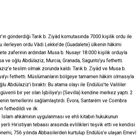
ın gönderdiği Tarık b. Ziyâd komutasında 7000 kişilik ordu ile
ru ilerleyen ordu Vâdi Lekke’de (Guadalete) ülkenin hâkimi
lete zaferinin ardından Musa b. Nusayr 18.000 kişilik orduyla
sa ve oğlu Abdülaziz, Murcia, Granada, Sagunto’yu fethetti.
ziz’e teslim olmak zorunda kaldı. Tarık b. Ziyâd ve Musa b.
anya’yı fethetti. Müslümanların bölgeye tamamen hâkim olmasıyla
lu Abdülaziz’i bıraktı. Bu atama olayı ile Endülüs’te Valililer
üvenli bir yer olan İşbiliye’yi (Sevilla) kendine merkez yaptı. 2
genin temellerini sağlamlaştırdı. Évora, Santarém ve Coimbra
 fethedildi ve ilk
ı. İslam ahkâmının uygulanması ve ehli kitabın hukukunun
erli Hıristiyan tebaası arasında evlilikleri teşvik etti ve kendisi
Dönemi, 756 yılında Abbasilerden kurtulup Endülüs’e ulaşan Emevî