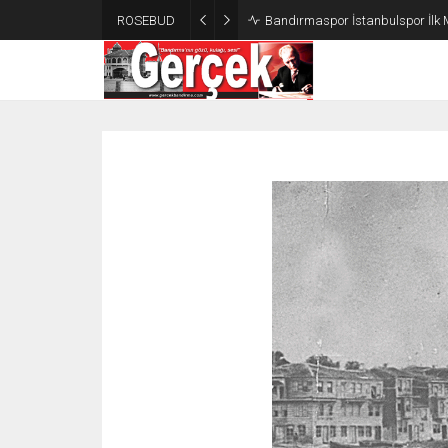
ROSEBUD
Bandırmaspor İstanbulspor İlk 