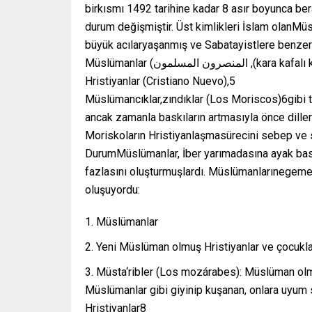
birkısmı 1492 tarihine kadar 8 asır boyunca ber
durum değişmiştir. Üst kimlikleri İslam olanMüslümanların (المسلمون ,(Hristiyanlaşmaya 
büyük acılaryaşanmış ve Sabatayistlere benzer b
Müslümanlar (المنصرون المسلمون ,(kara kafalı köpekler (Perros Moros), dönme,sonradan olma, yeni
Hristiyanlar (Cristiano Nuevo),5
Müslümancıklar,zındıklar (Los Moriscos)6gibi tabi
ancak zamanla baskıların artmasıyla önce diller
Moriskoların Hristiyanlaşmasürecini sebep ve 
DurumMüslümanlar, İber yarımadasına ayak bastı
fazlasını oluşturmuşlardı. Müslümanlarınegeme
oluşuyordu:
Müslümanlar
Yeni Müslüman olmuş Hristiyanlar ve çocukla
Müsta‘ribler (Los mozárabes): Müslüman ol
Müslümanlar gibi giyinip kuşanan, onlara uyum
Hristiyanlar8