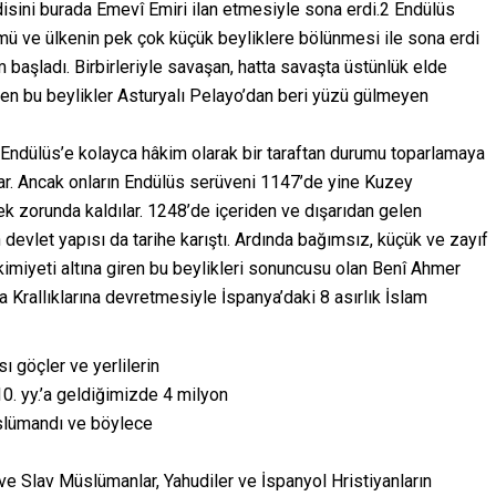
sini burada Emevî Emiri ilan etmesiyle sona erdi.2 Endülüs
ümü ve ülkenin pek çok küçük beyliklere bölünmesi ile sona erdi
 başladı. Birbirleriyle savaşan, hatta savaşta üstünlük elde
ilen bu beylikler Asturyalı Pelayo’dan beri yüzü gülmeyen
 Endülüs’e kolayca hâkim olarak bir taraftan durumu toparlamaya
ılar. Ancak onların Endülüs serüveni 1147’de yine Kuzey
k zorunda kaldılar. 1248’de içeriden ve dışarıdan gelen
devlet yapısı da tarihe karıştı. Ardında bağımsız, küçük ve zayıf
 hâkimiyeti altına giren bu beylikleri sonuncusu olan Benî Ahmer
a Krallıklarına devretmesiyle İspanya’daki 8 asırlık İslam
ı göçler ve yerlilerin
 10. yy.’a geldiğimizde 4 milyon
üslümandı ve böylece
 ve Slav Müslümanlar, Yahudiler ve İspanyol Hristiyanların