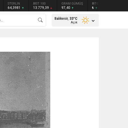
STERLİN
BIST 100
GRAM GÜMÜŞ
BITCOIN
ETHEREU
64,3981
13.779,39
97,40
₺
₺
Balıkesir,
33
°C
Açık