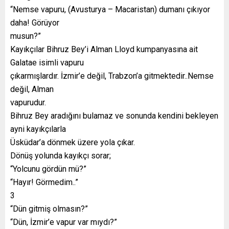
“Nemse vapuru, (Avusturya – Macaristan) dumanı çıkıyor
daha! Görüyor
musun?”
Kayıkçılar Bihruz Bey’i Alman Lloyd kumpanyasına ait
Galatae isimli vapuru
çıkarmışlardır. İzmir’e değil, Trabzon’a gitmektedir..Nemse
değil, Alman
vapurudur.
Bihruz Bey aradığını bulamaz ve sonunda kendini bekleyen
ayni kayıkçılarla
Üsküdar’a dönmek üzere yola çıkar.
Dönüş yolunda kayıkçı sorar;
“Yolcunu gördün mü?”
“Hayır! Görmedim..”
3
“Dün gitmiş olmasın?”
“Dün, İzmir’e vapur var mıydı?”