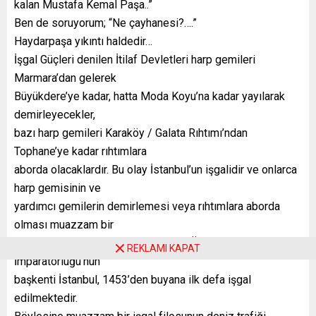
kalan Mustafa Kemal Paşa..”
Ben de soruyorum; “Ne çayhanesi?….”
Haydarpaşa yıkıntı haldedir…
İşgal Güçleri denilen İtilaf Devletleri harp gemileri
Marmara’dan gelerek
Büyükdere’ye kadar, hatta Moda Koyu’na kadar yayılarak
demirleyecekler,
bazı harp gemileri Karaköy / Galata Rıhtımı’ndan
Tophane’ye kadar rıhtımlara
aborda olacaklardır. Bu olay İstanbul’un işgalidir ve onlarca
harp gemisinin ve
yardımcı gemilerin demirlemesi veya rıhtımlara aborda
olması muazzam bir
olaydır. Haliyle saatlerce sürecektir. Özünde Osmanlı
REKLAMI KAPAT
İmparatorluğu’nun
başkenti İstanbul, 1453’den buyana ilk defa işgal
edilmektedir.