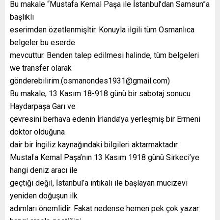
Bu makale “Mustafa Kemal Paşa ile İstanbul’dan Samsun”a
başlıklı
eserimden özetlenmişltir. Konuyla ilgili tüm Osmanlıca
belgeler bu eserde
mevcuttur. Benden talep edilmesi halinde, tüm belgeleri
we transfer olarak
gönderebilirim.(osmanondes1931@gmail.com)
Bu makale, 13 Kasım 18-918 günü bir sabotaj sonucu
Haydarpaşa Garı ve
çevresini berhava edenin İrlanda’ya yerleşmiş bir Ermeni
doktor olduğuna
dair bir İngiliz kaynağındaki bilgileri aktarmaktadır.
Mustafa Kemal Paşa’nın 13 Kasım 1918 günü Sirkeci’ye
hangi deniz aracı ile
geçtiği değil, İstanbul’a intikali ile başlayan mucizevi
yeniden doğuşun ilk
adımları önemlidir. Fakat nedense hemen pek çok yazar