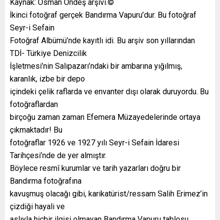
Kaynak: Osman Öndeş arşivi.©
İkinci fotoğraf gerçek Bandırma Vapuru’dur. Bu fotoğraf
Seyr-i Sefain
Fotoğraf Albümü’nde kayıtlı idi. Bu arşiv son yıllarından
TDİ- Türkiye Denizcilik
İşletmesi’nin Salıpazarı’ndaki bir ambarına yığılmış,
karanlık, izbe bir depo
içindeki çelik raflarda ve envanter dışı olarak duruyordu. Bu
fotoğraflardan
birçoğu zaman zaman Efemera Müzayedelerinde ortaya
çıkmaktadır! Bu
fotoğraflar 1926 ve 1927 yılı Seyr-i Sefain İdaresi
Tarihçesi’nde de yer almıştır.
Böylece resmî kurumlar ve tarih yazarları doğru bir
Bandırma fotoğrafına
kavuşmuş olacağı gibi, karikatürist/ressam Salih Erimez’in
çizdiği hayali ve
aslıyla hiçbir ilgisi olmayan Bandırma Vapuru tablosu,