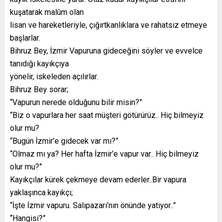
kuşatarak malûm olan
lisan ve hareketleriyle, çığırtkanlıklara ve rahatsız etmeye
başlarlar.
Bihruz Bey, İzmir Vapuruna gideceğini söyler ve evvelce
tanıdığı kayıkçıya
yönelir, iskeleden açılırlar.
Bihruz Bey sorar;
“Vapurun nerede olduğunu bilir misin?”
“Biz o vapurlara her saat müşteri götürürüz.. Hiç bilmeyiz
olur mu?
“Bugün İzmir’e gidecek var mı?”
“Olmaz mı ya? Her hafta İzmir’e vapur var.. Hiç bilmeyiz
olur mu?”
Kayıkçılar kürek çekmeye devam ederler..Bir vapura
yaklaşınca kayıkçı;
“İşte İzmir vapuru. Salıpazarı’nın önünde yatıyor..”
“Hangisi?”