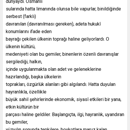
dünyaydı. Osmanlı
sularında hatta limanında olunsa bile vapurlar, binildiğinde
serbest (farklı)
davranılan (davranılması gereken), adeta hukukî
konumlarını ifade eden
bayrağı çekilen ülkenin toprağı haline geliyorlardı. O
ülkenin kültürü,
medeniyeti olan bu gemiler, binenlerin özenli davranışlar
sergilediği, halkın,
içinde uygulanmakta olan adet ve geleneklerine
hazırlandığı, başka ülkelerin
toprakları, özgürlük alanları gibi algılandı. Hatta duyulan
hayranlıkla, özellikle
büyük sahil şehirlerinde ekonomik, siyasî etkileri bir yana,
etkin kültürün bir
parçası haline geldiler. Başlangıçta, ilgi, hayranlık, uyandıran
bu gemiler,
yüzyılın sonunda tepkilere, boykotlara maruz kalan,