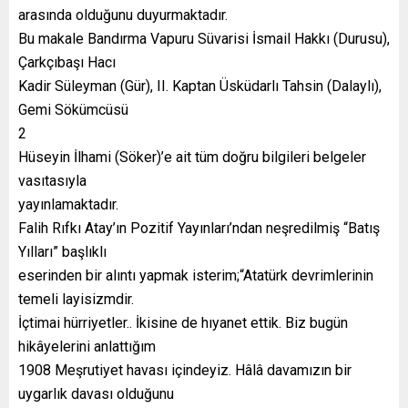
arasında olduğunu duyurmaktadır.
Bu makale Bandırma Vapuru Süvarisi İsmail Hakkı (Durusu),
Çarkçıbaşı Hacı
Kadir Süleyman (Gür), II. Kaptan Üsküdarlı Tahsin (Dalaylı),
Gemi Sökümcüsü
2
Hüseyin İlhami (Söker)’e ait tüm doğru bilgileri belgeler
vasıtasıyla
yayınlamaktadır.
Falih Rıfkı Atay’ın Pozitif Yayınları’ndan neşredilmiş “Batış
Yılları” başlıklı
eserinden bir alıntı yapmak isterim;“Atatürk devrimlerinin
temeli layisizmdir.
İçtimai hürriyetler.. İkisine de hıyanet ettik. Biz bugün
hikâyelerini anlattığım
1908 Meşrutiyet havası içindeyiz. Hâlâ davamızın bir
uygarlık davası olduğunu