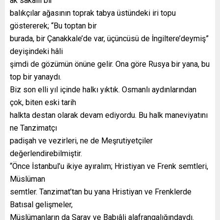
ak sakallı bir
balıkçılar ağasının toprak tabya üstündeki iri topu
göstererek; “Bu toptan bir
burada, bir Çanakkale’de var, üçüncüsü de İngiltere’deymiş”
deyişindeki hâli
şimdi de gözümün önüne gelir. Ona göre Rusya bir yana, bu
top bir yanaydı.
Biz son elli yıl içinde halkı yıktık. Osmanlı aydınlarından
çok, biten eski tarih
halkta destan olarak devam ediyordu. Bu halk maneviyatını
ne Tanzimatçı
padişah ve vezirleri, ne de Meşrutiyetçiler
değerlendirebilmiştir.
“Önce İstanbul’u ikiye ayıralım; Hristiyan ve Frenk semtleri,
Müslüman
semtler. Tanzimat’tan bu yana Hristiyan ve Frenklerde
Batısal gelişmeler,
Müslümanların da Saray ve Babıâli alafrangalığındaydı.