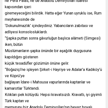
ne Pera Palas, ne de Anadolu Demiryolları İdaresi
kapısından içeri
giremeyeceğini bilirdik. Hatta eğer Yunan uyruklu ise, Rum
meyhanesinde de
‘Dokunulmazlık’ içindeydiniz. Yabancıların zabıtası ve
adliyesi konsolosluklardı.
“Şapka puttan sonra gâvurluğun başlıca alâmeti (Simgesi)
iken, bütün
Müslümanların şapka önünde bir aşağılık duygusuna
kapıldığını gösteren
küçük tesadüfler gözümün önüne gelir.
“Boğaziçi’ne işleyen Şirket-i Hayriye ve Adalar’a Kadıköy’ü
ve Köprü’ye
bağlayan İdare-i Mahsusa vapurlarında kaptanlar ve
kamarotlar Türktendi.
Kılıkları pek kötüydü. Hepsi kravatsızdı. Kravatlı, iyi giyimli
Türk kaptan ve
memurunu biz Anadolu Demiryolları’nın beyaz boyalı