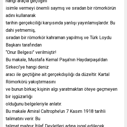
hangi araçla geçtiğini
isimle vermeyi önemli saymış ve sıradan bir römorkörün
adını kullanarak
tarihin gerçekciliği karşısında yanlışı yayınlamışlardır. Bu
dahi yetmemiş,
sıradan bir römorkör kahraman yapılmış ve Türk Loydu
Başkanı tarafından
“Onur Belgesi” verilmiştir!
Bu makale, Mustafa Kemal Paşa’nın Haydarpaşa’dan
Sirkeci’ye hangi deniz
aracı ile geçtiğine ait gerçekdışılığı da düzeltir. Kartal
Römorkörü yakıştırmasını
ve bunun birkaç kişinin algı yaratmaktan öteye geçmeyen
bir işgüzarlığı
olduğunu belgeleriyle anlatır.
Bu makale Amiral Caltrophe’un 7 Kasım 1918 tarihli
talimatını verir. Bu
talimat mağrur İtilaf Devletleri adına işgal edilecek