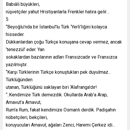
Babıâli büyükleri,
rüşvetçiler yahut Hristiyanlarla Frenkler hatıra gelir…
5
“Beyoğlu’nda bir İstanbul’lu Türk ‘Yerli’liğini kolayca
hisseder.
Dükkanlardan çoğu Türkçe konuşana cevap vermez, ancak
‘tenezzül’ eder. Yan
sokaklardan bazılarının adları Fransızcadır ve Fransızca
yazılmıştır.
“Karşı Türklerinin Türkçe konuştukları pek duyulmaz…
Türklüğünden
utanan, Türklüğünü saklayan biri ‘Alafranga’dır!
“..Kendimize Türk demezdik. Okullarda Arab’a Arap,
Arnavut’a Arnavut,
Rum’a Rum, fakat kendimize Osmanlı derdik. Padişahın
nöbetçileri, bekçileri,
koruyucuları Arnavut, ağaları Zenci, Haremi Çerkez idi…