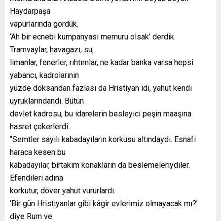
Haydarpaşa
vapurlarında gördük.
‘Ah bir ecnebi kumpanyası memuru olsak’ derdik.
Tramvaylar, havagazı, su,
limanlar, fenerler, rıhtımlar, ne kadar banka varsa hepsi
yabancı, kadrolarının
yüzde doksandan fazlası da Hristiyan idi, yahut kendi
uyruklarındandı. Bütün
devlet kadrosu, bu idarelerin besleyici peşin maaşına
hasret çekerlerdi..
“Semtler sayılı kabadayıların korkusu altındaydı. Esnafı
haraca kesen bu
kabadayılar, birtakım konakların da beslemeleriydiler.
Efendileri adına
korkutur, döver yahut vururlardı.
‘Bir gün Hristiyanlar gibi kâgir evlerimiz olmayacak mı?’
diye Rum ve