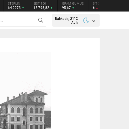
STERLİN
BIST 100
GRAM GÜMÜŞ
BITCOIN
ETHEREU
64,2273
13.798,82
95,67
₺
₺
Balıkesir,
21
°C
Açık