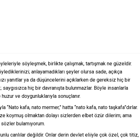
yleleriyle söyleşmek, birlikte çalışmak, tartışmak ne güzeldir.
öylediklerinizi; anlayamadıkları şeyler olursa sade, açıkça
nızı yanıtlar ya da düşüncelerini açıklarken de gereksiz hiç bir
 saygısızca hiç bir davranışta bulunmazlar. Böyle insanlarla
de huzur ve doygunluklarıyla sonuçlanır.
la “Nato kafa, nato mermer,” hatta “nato kafa, nato taşkafa”dırlar.
üze koymuş olmaktan dolayı sizlerden elbet özür dilerim; ama
 sözler bulamıyorum.
u canlılar değildir. Onlar derin devlet eliiyle çok özel, çok titiz,