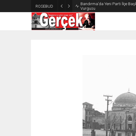
Bandırma’da Yeni Parti İlçe Başk
ROSEBUD
Vurgusu