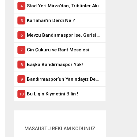
Stad Yeri Mirza’dan, Tribünler Akın’dan: Geriye Bakanlık Kaldı.
Karlahan’ın Derdi Ne ?
Mevzu Bandırmaspor İse, Gerisi Teferruattır
Cin Çukuru ve Rant Meselesi
Başka Bandırmaspor Yok!
Bandırmaspor’un Yanındayız Demekle Olmuyor!
Bu Ligin Kıymetini Bilin !
MASAÜSTÜ REKLAM KODUNUZ