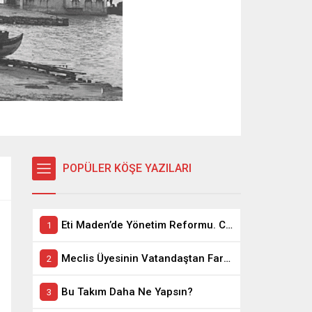
POPÜLER KÖŞE YAZILARI
Eti Maden’de Yönetim Reformu. CEO Modeli’nde Kadro / Taşeron İşçilik Ayrımı Kalkıyor
Meclis Üyesinin Vatandaştan Farkı Ne ?
Bu Takım Daha Ne Yapsın?