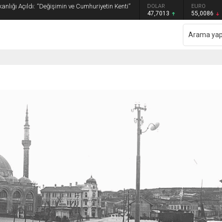
anlığı Açıldı: “Değişimin ve Cumhuriyetin Kenti”
GRAM ALTIN
DOLAR
EURO
6.544,76
47,7013
55,0086