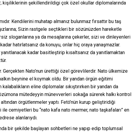
 kişiliklerinin şekillendirildigi çok özel okullar diplomalarında
amıdır. Kendilerini muhatap almanız bulunmaz fırsattır bu taş
zlarına; Sizin rastgele seçtikleri bir sözünüzden hareketle
rsiz sloganlarına ya da mesajlarına çekerler, sizi ve dinleyenleri
 kadar hatırlatsanız da konuyu, onlar hiç oraya yanaşmazlar.
 yanıtlanacak kadar basitleştirip kısaltsanız da yanıtlamaktan
tür.
. Gerçekten Nato’nun ürettiği özel görevlilerdir. Nato ülkemize
 halkın beynine el koymak oldu. Bir yandan örgün eğitimi
labalıkların eline diplomalar sıkıştırırken bir yandan da
 sözümona mütedeyyin münevverleri sokağa sürerek halkı kontrol
altından örgütlenmeler yaptı. Fetö’nün kurup geliştiridiği
ile cemiyetleri bu “nato kafa nato mermer, nato taşkafaları” en
edrese alanlarıydı.
sında bir şekilde başlayan sohbetleri ne yapıp edip toplumsal