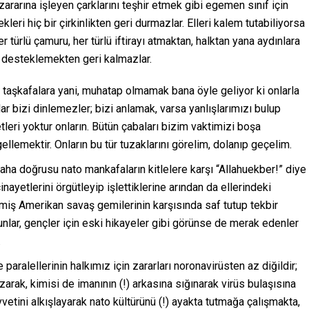
ararına işleyen çarklarını teşhir etmek gibi egemen sınıf için
ekleri hiç bir çirkinlikten geri durmazlar. Elleri kalem tutabiliyorsa
 türlü çamuru, her türlü iftirayı atmaktan, halktan yana aydınlara
n, desteklemekten geri kalmazlar.
o taşkafalara yani, muhatap olmamak bana öyle geliyor ki onlarla
ar bizi dinlemezler; bizi anlamak, varsa yanlışlarımızı bulup
leri yoktur onların. Bütün çabaları bizim vaktimizi boşa
lemektir. Onların bu tür tuzaklarını görelim, dolanıp geçelim.
daha doğrusu nato mankafaların kitlelere karşı “Allahuekber!” diye
cinayetlerini örgütleyip işlettiklerine arından da ellerindeki
iş Amerikan savaş gemilerinin karşısında saf tutup tekbir
Bunlar, gençler için eski hikayeler gibi görünse de merak edenler
.
 paralellerinin halkımız için zararları noronavirüsten az diğildir;
arak, kimisi de imanının (!) arkasına sığınarak virüs bulaşısına
etini alkışlayarak nato kültürünü (!) ayakta tutmağa çalışmakta,