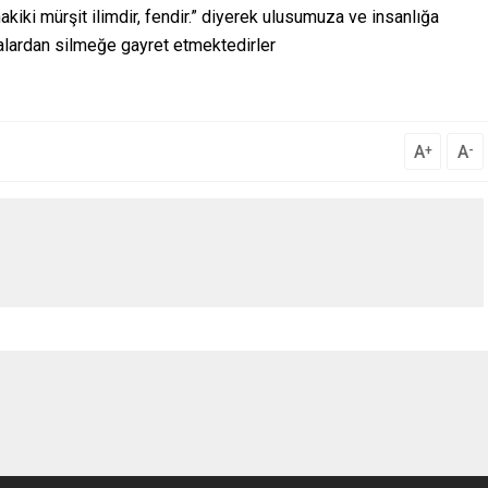
kiki mürşit ilimdir, fendir.” diyerek ulusumuza ve insanlığa
zalardan silmeğe gayret etmektedirler
A
A
+
-