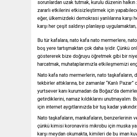
sorunlardan uzak tutmak, kurulu düzenin halkın z
zararlı etkilerini etkisizleştirmek için yapabilec
eğer, ülkemizdeki demokrasi yanlılarına karşı her
karşı her çeşit saldırıyı planlayıp uygulamakta
Bu tür kafalara, nato kafa nato mermerlere, nat
boş yere tartışmaktan çok daha iyidir. Çünkü onl
göstererek bize doğruyu öğretmek gibi bir niyet
harcatmak, muhataplarımızla etkileşmemizi engel
Nato kafa nato mermerlerin, nato taşkafaların, 
tekbirler attıklarına, bir zamanlar “Kanlı Pazar” 
yurtsever kanı kurumadan da Boğaz’da demirlem
getirdiklerini, namaz kıldıklarını unutmayalım. 
için internet aygıtlarınızda bir tuş kadar yakındır
Nato taşkafaların, mankafaların, benzerlerinin ve
çünkü kimisi koronaviris mikrobu için muska yaz
karşı meydan okumakta, kimileri de bu iman kuvv