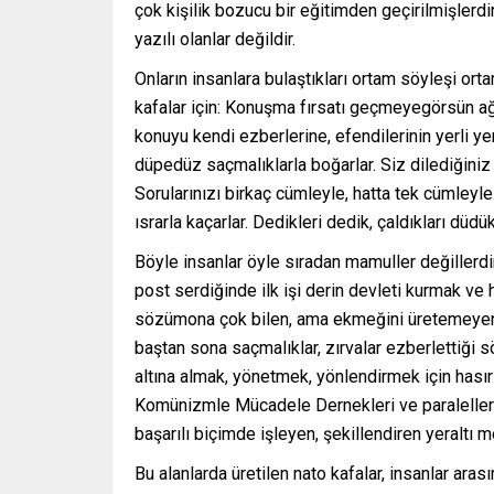
çok kişilik bozucu bir eğitimden geçirilmişlerdir;
yazılı olanlar değildir.
Onların insanlara bulaştıkları ortam söyleşi ort
kafalar için: Konuşma fırsatı geçmeyegörsün ağı
konuyu kendi ezberlerine, efendilerinin yerli ye
düpedüz saçmalıklarla boğarlar. Siz dilediğiniz
Sorularınızı birkaç cümleyle, hatta tek cümleyle
ısrarla kaçarlar. Dedikleri dedik, çaldıkları düdük
Böyle insanlar öyle sıradan mamuller değillerdir
post serdiğinde ilk işi derin devleti kurmak ve
sözümona çok bilen, ama ekmeğini üretemeyen ka
baştan sona saçmalıklar, zırvalar ezberlettiği
altına almak, yönetmek, yönlendirmek için hasır 
Komünizmle Mücadele Dernekleri ve paralelleri 
başarılı biçimde işleyen, şekillendiren yeraltı m
Bu alanlarda üretilen nato kafalar, insanlar ara