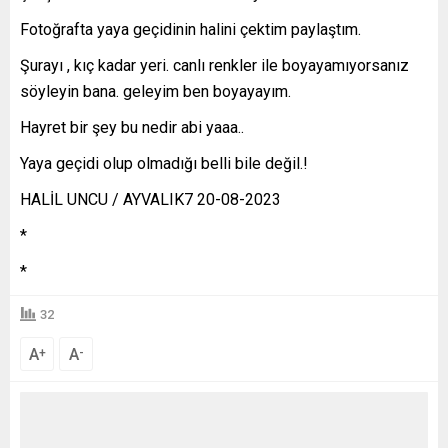
Fotoğrafta yaya geçidinin halini çektim paylaştım.
Şurayı , kıç kadar yeri. canlı renkler ile boyayamıyorsanız
söyleyin bana. geleyim ben boyayayım.
Hayret bir şey bu nedir abi yaaa..
Yaya geçidi olup olmadığı belli bile değil.!
HALİL UNCU / AYVALIK7 20-08-2023
*
*
32
A
A
+
-