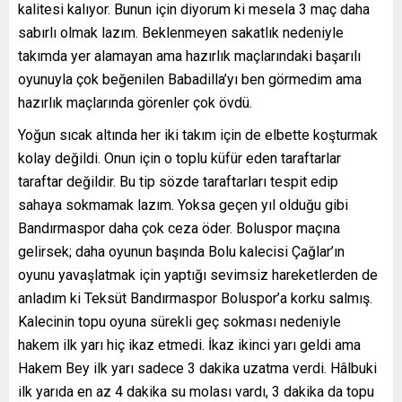
kalitesi kalıyor. Bunun için diyorum ki mesela 3 maç daha
sabırlı olmak lazım. Beklenmeyen sakatlık nedeniyle
takımda yer alamayan ama hazırlık maçlarındaki başarılı
oyunuyla çok beğenilen Babadilla’yı ben görmedim ama
hazırlık maçlarında görenler çok övdü.
Yoğun sıcak altında her iki takım için de elbette koşturmak
kolay değildi. Onun için o toplu küfür eden taraftarlar
taraftar değildir. Bu tip sözde taraftarları tespit edip
sahaya sokmamak lazım. Yoksa geçen yıl olduğu gibi
Bandırmaspor daha çok ceza öder. Boluspor maçına
gelirsek; daha oyunun başında Bolu kalecisi Çağlar’ın
oyunu yavaşlatmak için yaptığı sevimsiz hareketlerden de
anladım ki Teksüt Bandırmaspor Boluspor’a korku salmış.
Kalecinin topu oyuna sürekli geç sokması nedeniyle
hakem ilk yarı hiç ikaz etmedi. İkaz ikinci yarı geldi ama
Hakem Bey ilk yarı sadece 3 dakika uzatma verdi. Hâlbuki
ilk yarıda en az 4 dakika su molası vardı, 3 dakika da topu