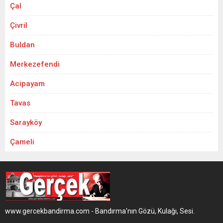
Çal
Çivril
Buldan
Merkezefendi
Acipayam
Tavas
Sarayköy
Çameli
www.gercekbandirma.com - Bandırma'nın Gözü, Kulağı, Sesi.