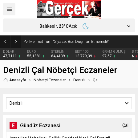
Balıkesir,
23
°C
Açık
Mehmet Tüm “Siyaset Bizi Düşman Etmemeli!”
DOLAR
EURO
STERLİN
BIST 100
GRAM GÜMÜŞ
BIT
47,7111
55,1881
64,4139
13.779,39
97,57
₺
Denizli Çal Nöbetçi Eczaneler
Anasayfa
Nöbetçi Eczaneler
Denizli
Çal
Denizli
Gündüz Eczanesi
Çal