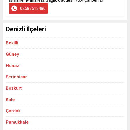
İsmailler Mahallesi, Sağlık Caddesi No:4 Çal Denizli
02587513486
Denizli İlçeleri
Bekilli
Güney
Honaz
Serinhisar
Bozkurt
Kale
Çardak
Pamukkale