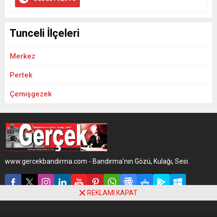
Tunceli İlçeleri
Merkez
Pertek
Çemişgezek
www.gercekbandirma.com - Bandırma'nın Gözü, Kulağı, Sesi.
REKLAMI KAPAT