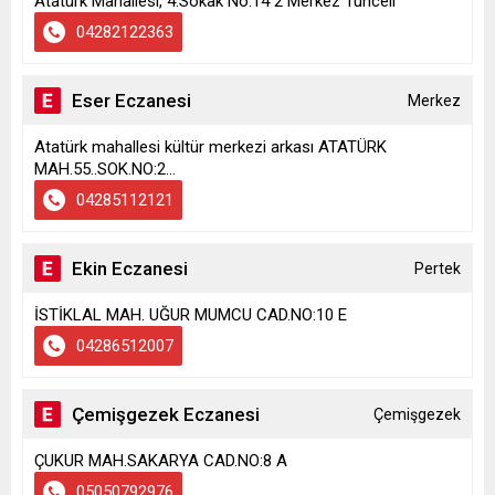
Atatürk Mahallesi, 4.Sokak No:14 2 Merkez Tunceli
04282122363
Eser Eczanesi
Merkez
Atatürk mahallesi kültür merkezi arkası ATATÜRK
MAH.55..SOK.NO:2...
04285112121
Ekin Eczanesi
Pertek
İSTİKLAL MAH. UĞUR MUMCU CAD.NO:10 E
04286512007
Çemişgezek Eczanesi
Çemişgezek
ÇUKUR MAH.SAKARYA CAD.NO:8 A
05050792976