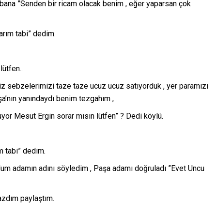
ü bana ”Senden bir ricam olacak benim , eğer yaparsan çok
rım tabi” dedim.
ütfen..
iz sebzelerimizi taze taze ucuz ucuz satıyorduk , yer paramızı
şa’nın yanındaydı benim tezgahım ,
yor Mesut Ergin sorar mısın lütfen” ? Dedi köylü.
m tabi” dedim.
dum adamın adını söyledim , Paşa adamı doğruladı ”Evet Uncu
azdım paylaştım.