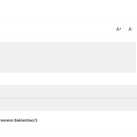
A
A
+
-
Çevrenin Beklentileri/3