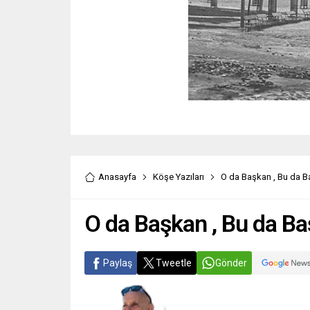
Anasayfa
Köşe Yazıları
O da Başkan , Bu da B
O da Başkan , Bu da Ba
Paylaş
Tweetle
Gönder