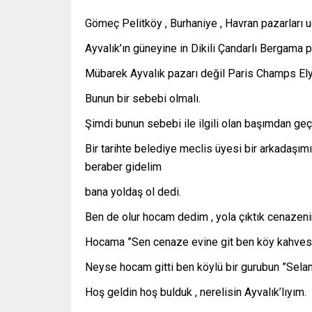
Gömeç Pelitköy , Burhaniye , Havran pazarları u
Ayvalık’ın güneyine in Dikili Çandarlı Bergama 
Mübarek Ayvalık pazarı değil Paris Champs El
Bunun bir sebebi olmalı.
Şimdi bunun sebebi ile ilgili olan başımdan geç
Bir tarihte belediye meclis üyesi bir arkadaşımı
beraber gidelim
bana yoldaş ol dedi.
Ben de olur hocam dedim , yola çıktık cenazenin
Hocama ”Sen cenaze evine git ben köy kahvesin
Neyse hocam gitti ben köylü bir gurubun ”Sel
Hoş geldin hoş bulduk , nerelisin Ayvalık’lıyım.