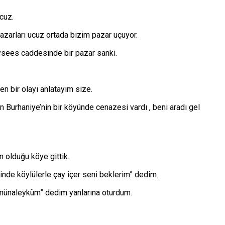
cuz.
pazarları ucuz ortada bizim pazar uçuyor.
ysees caddesinde bir pazar sanki.
en bir olayı anlatayım size.
n Burhaniye’nin bir köyünde cenazesi vardı , beni aradı gel
 olduğu köye gittik.
de köylülerle çay içer seni beklerim” dedim.
amünaleyküm” dedim yanlarına oturdum.