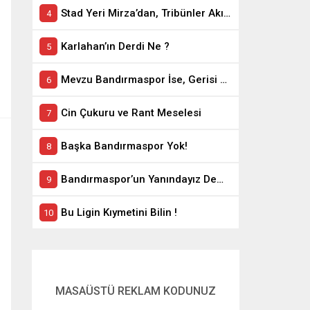
Stad Yeri Mirza’dan, Tribünler Akın’dan: Geriye Bakanlık Kaldı.
Karlahan’ın Derdi Ne ?
Mevzu Bandırmaspor İse, Gerisi Teferruattır
Cin Çukuru ve Rant Meselesi
Başka Bandırmaspor Yok!
Bandırmaspor’un Yanındayız Demekle Olmuyor!
Bu Ligin Kıymetini Bilin !
MASAÜSTÜ REKLAM KODUNUZ