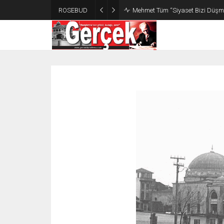
ROSEBUD
Mehmet Tüm “Siyaset Bizi Düşm