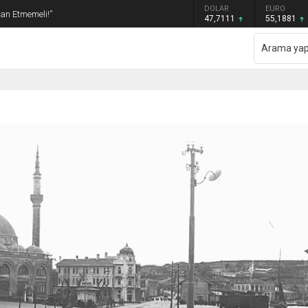
GRAM ALTIN
DOLAR
EURO
an Etmemeli!”
6.660,55
47,7111
55,1881