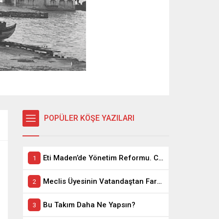
POPÜLER KÖŞE YAZILARI
Eti Maden’de Yönetim Reformu. CEO Modeli’nde Kadro / Taşeron İşçilik Ayrımı Kalkıyor
Meclis Üyesinin Vatandaştan Farkı Ne ?
Bu Takım Daha Ne Yapsın?