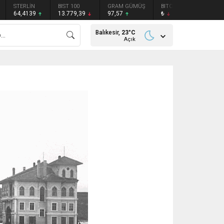
STERLİN
BIST 100
GRAM GÜMÜŞ
BITCOIN
ETHEREU
64,4139
13.779,39
97,57
₺
₺
Balıkesir,
23
°C
Açık