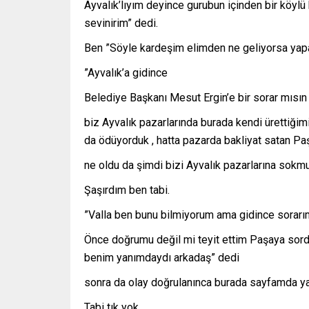
Ayvalık’lıyım deyince gurubun içinden bir köyl
sevinirim” dedi.
Ben ”Söyle kardeşim elimden ne geliyorsa yapa
”Ayvalık’a gidince
Belediye Başkanı Mesut Ergin’e bir sorar mısın l
biz Ayvalık pazarlarında burada kendi ürettiğim
da ödüyorduk , hatta pazarda bakliyat satan Pa
ne oldu da şimdi bizi Ayvalık pazarlarına sokmu
Şaşırdım ben tabi.
”Valla ben bunu bilmiyorum ama gidince sorarı
Önce doğrumu değil mi teyit ettim Paşaya sor
benim yanımdaydı arkadaş” dedi
sonra da olay doğrulanınca burada sayfamda y
Tabi tık yok.