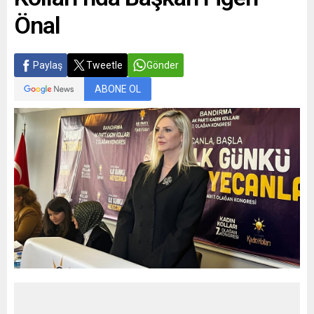
Önal
Paylaş
Tweetle
Gönder
ABONE OL