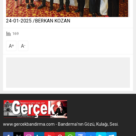
24-01-2025 /BERKAN KOZAN
169
A
A
+
-
www.gercekbandirma.com - Bandırma'nın Gözü, Kulağı, Sesi.