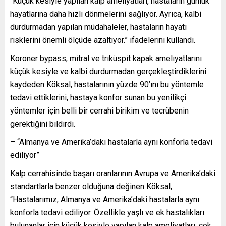
“Küçük kesiyle yapılan kalp ameliyatları, hastaların günlük
hayatlarına daha hızlı dönmelerini sağlıyor. Ayrıca, kalbi
durdurmadan yapılan müdahaleler, hastaların hayati
risklerini önemli ölçüde azaltıyor.” ifadelerini kullandı.
Koroner bypass, mitral ve triküspit kapak ameliyatlarını
küçük kesiyle ve kalbi durdurmadan gerçekleştirdiklerini
kaydeden Köksal, hastalarının yüzde 90’ını bu yöntemle
tedavi ettiklerini, hastaya konfor sunan bu yenilikçi
yöntemler için belli bir cerrahi birikim ve tecrübenin
gerektiğini bildirdi.
– “Almanya ve Amerika’daki hastalarla aynı konforla tedavi
ediliyor”
Kalp cerrahisinde başarı oranlarının Avrupa ve Amerika’daki
standartlarla benzer olduğuna değinen Köksal,
“Hastalarımız, Almanya ve Amerika’daki hastalarla aynı
konforla tedavi ediliyor. Özellikle yaşlı ve ek hastalıkları
bulunanlar için küçük kesiyle yapılan kalp ameliyatları, çok