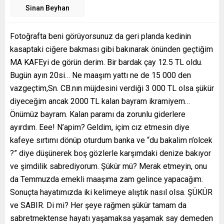
Sinan Beyhan
Fotoğrafta beni görüyorsunuz da geri planda kedinin
kasaptaki ciğere bakması gibi bakınarak önünden geçtiğim
MA KAFEyi de görün derim. Bir bardak çay 12.5 TL oldu.
Bugün ayın 20si… Ne maaşım yattı ne de 15 000 den
vazgeçtim,Sn. CB.nın müjdesini verdiği 3 000 TL olsa şükür
diyeceğim ancak 2000 TL kalan bayram ikramiyem…
Önümüz bayram. Kalan paramı da zorunlu giderlere
ayırdım. Eee! N’apim? Geldim, içim cız etmesin diye
kafeye sırtımı dönüp oturdum banka ve “du bakalim n’olcek
?” diye düşünerek boş gözlerle karşımdaki denize bakıyor
ve şimdilik sabrediyorum. Şükür mü? Merak etmeyin, onu
da Temmuzda emekli maaşıma zam gelince yapacağım.
Sonuçta hayatımızda iki kelimeye alıştık nasıl olsa. ŞÜKÜR
ve SABIR. Di mi? Her şeye rağmen şükür tamam da
sabretmektense hayatı yaşamaksa yaşamak say demeden