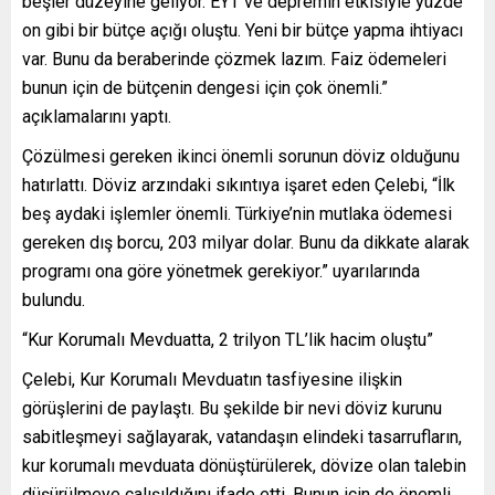
beşler düzeyine geliyor. EYT ve depremin etkisiyle yüzde
on gibi bir bütçe açığı oluştu. Yeni bir bütçe yapma ihtiyacı
var. Bunu da beraberinde çözmek lazım. Faiz ödemeleri
bunun için de bütçenin dengesi için çok önemli.”
açıklamalarını yaptı.
Çözülmesi gereken ikinci önemli sorunun döviz olduğunu
hatırlattı. Döviz arzındaki sıkıntıya işaret eden Çelebi, “İlk
beş aydaki işlemler önemli. Türkiye’nin mutlaka ödemesi
gereken dış borcu, 203 milyar dolar. Bunu da dikkate alarak
programı ona göre yönetmek gerekiyor.” uyarılarında
bulundu.
“Kur Korumalı Mevduatta, 2 trilyon TL’lik hacim oluştu”
Çelebi, Kur Korumalı Mevduatın tasfiyesine ilişkin
görüşlerini de paylaştı. Bu şekilde bir nevi döviz kurunu
sabitleşmeyi sağlayarak, vatandaşın elindeki tasarrufların,
kur korumalı mevduata dönüştürülerek, dövize olan talebin
düşürülmeye çalışıldığını ifade etti. Bunun için de önemli