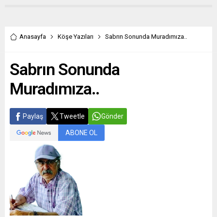
Anasayfa
Köşe Yazıları
Sabrın Sonunda Muradımıza..
Sabrın Sonunda
Muradımıza..
Paylaş
Tweetle
Gönder
ABONE OL