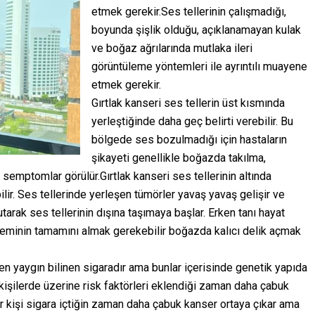
etmek gerekir.Ses tellerinin çalışmadığı,
boyunda şişlik olduğu, açıklanamayan kulak
ve boğaz ağrılarında mutlaka ileri
görüntüleme yöntemleri ile ayrıntılı muayene
etmek gerekir.
Gırtlak kanseri ses tellerin üst kısmında
yerleştiğinde daha geç belirti verebilir. Bu
bölgede ses bozulmadığı için hastaların
şikayeti genellikle boğazda takılma,
mptomlar görülür.Gırtlak kanseri ses tellerinin altında
bilir. Ses tellerinde yerleşen tümörler yavaş yavaş gelişir ve
tarak ses tellerinin dışına taşımaya başlar. Erken tanı hayat
sisteminin tamamını almak gerekebilir boğazda kalıcı delik açmak
en yaygın bilinen sigaradır ama bunlar içerisinde genetik yapıda
 kişilerde üzerine risk faktörleri eklendiği zaman daha çabuk
 bir kişi sigara içtiğin zaman daha çabuk kanser ortaya çıkar ama