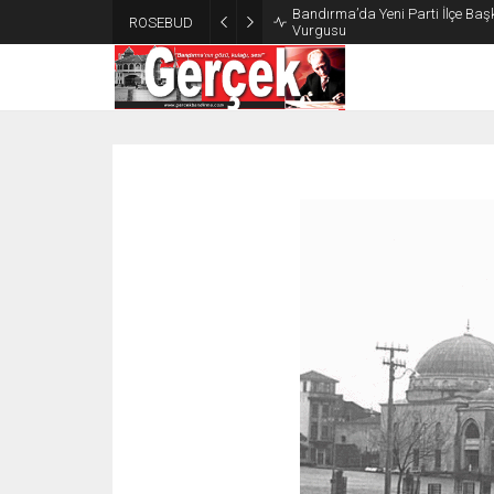
Bandırma’da Yeni Parti İlçe Başk
ROSEBUD
Vurgusu