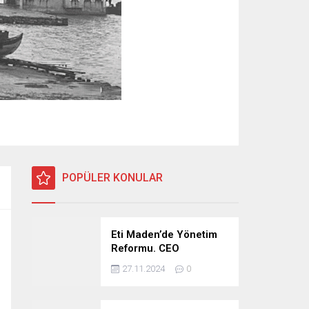
POPÜLER KONULAR
Eti Maden’de Yönetim
Reformu. CEO
Modeli’nde Kadro /
27.11.2024
0
Taşeron İşçilik Ayrımı
Kalkıyor