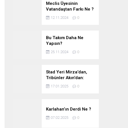
Meclis Üyesinin
Vatandaştan Farkı Ne ?
12.11.2024
0
Bu Takım Daha Ne
Yapsın?
25.11.2024
0
Stad Yeri Mirza’dan,
Tribünler Akın’dan:
Geriye Bakanlık Kaldı.
17.01.2025
0
Karlahan’ın Derdi Ne ?
07.02.2025
0