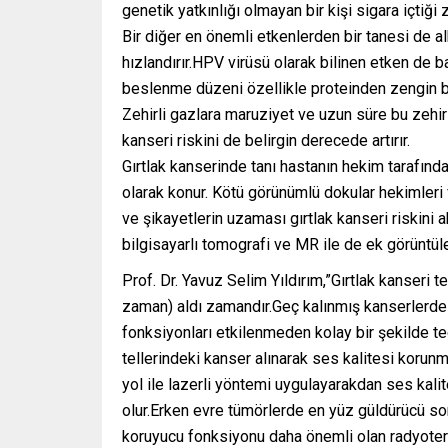
genetik yatkınlığı olmayan bir kişi sigara içtiğ
Bir diğer en önemli etkenlerden bir tanesi de alk
hızlandırır.HPV virüsü olarak bilinen etken de b
beslenme düzeni özellikle proteinden zengin be
Zehirli gazlara maruziyet ve uzun süre bu zehirli
kanseri riskini de belirgin derecede artırır.
Gırtlak kanserinde tanı hastanın hekim tarafın
olarak konur. Kötü görünümlü dokular hekimleri ve
ve şikayetlerin uzaması gırtlak kanseri riskini
bilgisayarlı tomografi ve MR ile de ek görüntülem
Prof. Dr. Yavuz Selim Yıldırım,”Gırtlak kanseri t
zaman) aldı zamandır.Geç kalınmış kanserlerde d
fonksiyonları etkilenmeden kolay bir şekilde te
tellerindeki kanser alınarak ses kalitesi korun
yol ile lazerli yöntemi uygulayarakdan ses kali
olur.Erken evre tümörlerde en yüz güldürücü sonu
koruyucu fonksiyonu daha önemli olan radyoterap