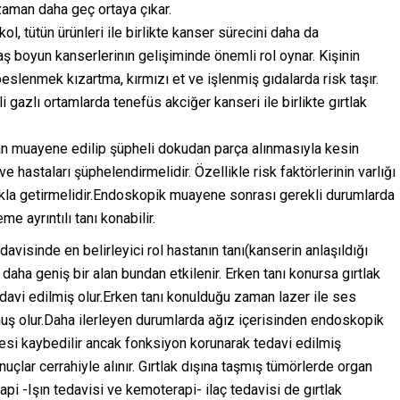
i zaman daha geç ortaya çıkar.
ol, tütün ürünleri ile birlikte kanser sürecini daha da
aş boyun kanserlerinın gelişiminde önemli rol oynar. Kişinin
slenmek kızartma, kırmızı et ve işlenmiş gıdalarda risk taşır.
 gazlı ortamlarda tenefüs akciğer kanseri ile birlikte gırtlak
dan muayene edilip şüpheli dokudan parça alınmasıyla kesin
 hastaları şüphelendirmelidir. Özellikle risk faktörlerinin varlığı
 akla getirmelidir.Endoskopik muayene sonrası gerekli durumlarda
e ayrıntılı tanı konabilir.
edavisinde en belirleyici rol hastanın tanı(kanserin anlaşıldığı
aha geniş bir alan bundan etkilenir. Erken tanı konursa gırtlak
davi edilmiş olur.Erken tanı konulduğu zaman lazer ile ses
muş olur.Daha ilerleyen durumlarda ağız içerisinden endoskopik
tesi kaybedilir ancak fonksiyon korunarak tedavi edilmiş
çlar cerrahiyle alınır. Gırtlak dışına taşmış tümörlerde organ
i -Işın tedavisi ve kemoterapi- ilaç tedavisi de gırtlak