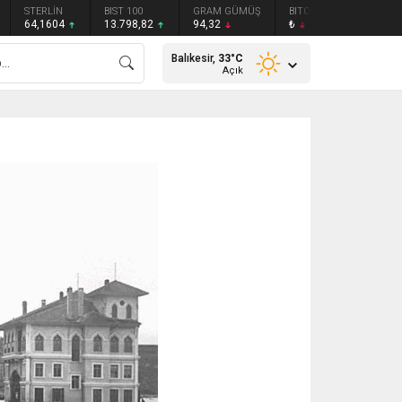
STERLİN
BIST 100
GRAM GÜMÜŞ
BITCOIN
ETHEREU
64,1604
13.798,82
94,32
₺
₺
Balıkesir,
33
°C
Açık