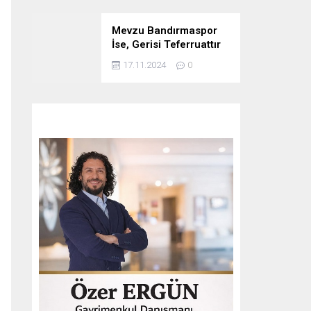
Mevzu Bandırmaspor
İse, Gerisi Teferruattır
17.11.2024
0