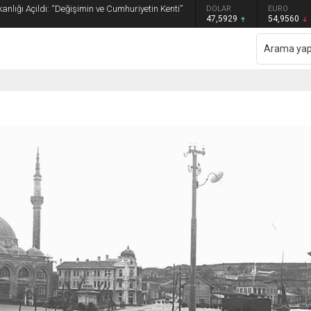
anlığı Açıldı: “Değişimin ve Cumhuriyetin Kenti”
GRAM ALTIN
DOLAR
EURO
6.493,17
47,5929
54,9560