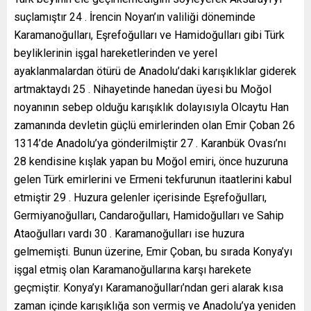
suçlamıştır 24 . İrencin Noyan’ın valiliği döneminde
Karamanoğulları, Eşrefoğulları ve Hamidoğulları gibi Türk
beyliklerinin işgal hareketlerinden ve yerel
ayaklanmalardan ötürü de Anadolu’daki karışıklıklar giderek
artmaktaydı 25 . Nihayetinde hanedan üyesi bu Moğol
noyanının sebep olduğu karışıklık dolayısıyla Olcaytu Han
zamanında devletin güçlü emirlerinden olan Emir Çoban 26
1314’de Anadolu’ya gönderilmiştir 27 . Karanbük Ovası’nı
28 kendisine kışlak yapan bu Moğol emiri, önce huzuruna
gelen Türk emirlerini ve Ermeni tekfurunun itaatlerini kabul
etmiştir 29 . Huzura gelenler içerisinde Eşrefoğulları,
Germiyanoğulları, Candaroğulları, Hamidoğulları ve Sahip
Ataoğulları vardı 30 . Karamanoğulları ise huzura
gelmemişti. Bunun üzerine, Emir Çoban, bu sırada Konya’yı
işgal etmiş olan Karamanoğullarına karşı harekete
geçmiştir. Konya’yı Karamanoğulları’ndan geri alarak kısa
zaman içinde karışıklığa son vermiş ve Anadolu’ya yeniden