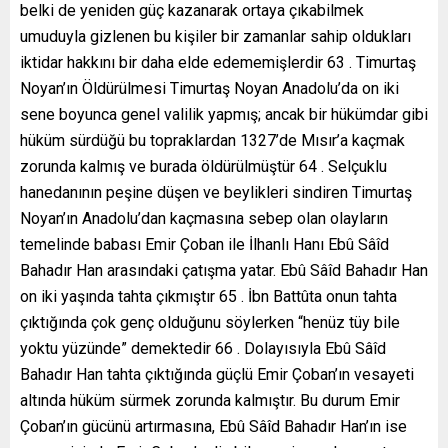
belki de yeniden güç kazanarak ortaya çıkabilmek
umuduyla gizlenen bu kişiler bir zamanlar sahip oldukları
iktidar hakkını bir daha elde edememişlerdir 63 . Timurtaş
Noyan’ın Öldürülmesi Timurtaş Noyan Anadolu’da on iki
sene boyunca genel valilik yapmış; ancak bir hükümdar gibi
hüküm sürdüğü bu topraklardan 1327’de Mısır’a kaçmak
zorunda kalmış ve burada öldürülmüştür 64 . Selçuklu
hanedanının peşine düşen ve beylikleri sindiren Timurtaş
Noyan’ın Anadolu’dan kaçmasına sebep olan olayların
temelinde babası Emir Çoban ile İlhanlı Hanı Ebû Sâîd
Bahadır Han arasındaki çatışma yatar. Ebû Sâîd Bahadır Han
on iki yaşında tahta çıkmıştır 65 . İbn Battûta onun tahta
çıktığında çok genç olduğunu söylerken “henüz tüy bile
yoktu yüzünde” demektedir 66 . Dolayısıyla Ebû Sâîd
Bahadır Han tahta çıktığında güçlü Emir Çoban’ın vesayeti
altında hüküm sürmek zorunda kalmıştır. Bu durum Emir
Çoban’ın gücünü artırmasına, Ebû Sâîd Bahadır Han’ın ise