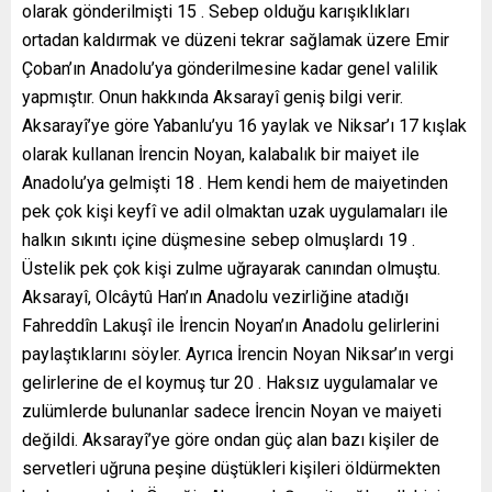
olarak gönderilmişti 15 . Sebep olduğu karışıklıkları
ortadan kaldırmak ve düzeni tekrar sağlamak üzere Emir
Çoban’ın Anadolu’ya gönderilmesine kadar genel valilik
yapmıştır. Onun hakkında Aksarayî geniş bilgi verir.
Aksarayî’ye göre Yabanlu’yu 16 yaylak ve Niksar’ı 17 kışlak
olarak kullanan İrencin Noyan, kalabalık bir maiyet ile
Anadolu’ya gelmişti 18 . Hem kendi hem de maiyetinden
pek çok kişi keyfî ve adil olmaktan uzak uygulamaları ile
halkın sıkıntı içine düşmesine sebep olmuşlardı 19 .
Üstelik pek çok kişi zulme uğrayarak canından olmuştu.
Aksarayî, Olcâytû Han’ın Anadolu vezirliğine atadığı
Fahreddîn Lakuşî ile İrencin Noyan’ın Anadolu gelirlerini
paylaştıklarını söyler. Ayrıca İrencin Noyan Niksar’ın vergi
gelirlerine de el koymuş tur 20 . Haksız uygulamalar ve
zulümlerde bulunanlar sadece İrencin Noyan ve maiyeti
değildi. Aksarayî’ye göre ondan güç alan bazı kişiler de
servetleri uğruna peşine düştükleri kişileri öldürmekten