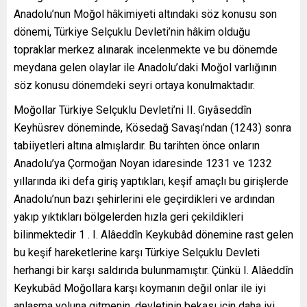
Anadolu’nun Moğol hâkimiyeti altındaki söz konusu son
dönemi, Türkiye Selçuklu Devleti’nin hâkim olduğu
topraklar merkez alınarak incelenmekte ve bu dönemde
meydana gelen olaylar ile Anadolu’daki Moğol varlığının
söz konusu dönemdeki seyri ortaya konulmaktadır.
Moğollar Türkiye Selçuklu Devleti’ni II. Gıyâseddîn
Keyhüsrev döneminde, Kösedağ Savaşı’ndan (1243) sonra
tabiiyetleri altına almışlardır. Bu tarihten önce onların
Anadolu’ya Çormoğan Noyan idaresinde 1231 ve 1232
yıllarında iki defa giriş yaptıkları, keşif amaçlı bu girişlerde
Anadolu’nun bazı şehirlerini ele geçirdikleri ve ardından
yakıp yıktıkları bölgelerden hızla geri çekildikleri
bilinmektedir 1 . I. Alâeddîn Keykubâd dönemine rast gelen
bu keşif hareketlerine karşı Türkiye Selçuklu Devleti
herhangi bir karşı saldırıda bulunmamıştır. Çünkü I. Alâeddîn
Keykubâd Moğollara karşı koymanın değil onlar ile iyi
anlaşma yoluna gitmenin, devletinin bekası için daha iyi