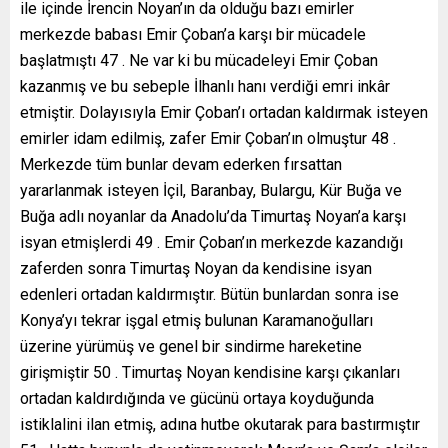
ile içinde İrencin Noyan’ın da olduğu bazı emirler
merkezde babası Emir Çoban’a karşı bir mücadele
başlatmıştı 47 . Ne var ki bu mücadeleyi Emir Çoban
kazanmış ve bu sebeple İlhanlı hanı verdiği emri inkâr
etmiştir. Dolayısıyla Emir Çoban’ı ortadan kaldırmak isteyen
emirler idam edilmiş, zafer Emir Çoban’ın olmuştur 48 .
Merkezde tüm bunlar devam ederken fırsattan
yararlanmak isteyen İçil, Baranbay, Bulargu, Kür Buğa ve
Buğa adlı noyanlar da Anadolu’da Timurtaş Noyan’a karşı
isyan etmişlerdi 49 . Emir Çoban’ın merkezde kazandığı
zaferden sonra Timurtaş Noyan da kendisine isyan
edenleri ortadan kaldırmıştır. Bütün bunlardan sonra ise
Konya’yı tekrar işgal etmiş bulunan Karamanoğulları
üzerine yürümüş ve genel bir sindirme hareketine
girişmiştir 50 . Timurtaş Noyan kendisine karşı çıkanları
ortadan kaldırdığında ve gücünü ortaya koyduğunda
istiklalini ilan etmiş, adına hutbe okutarak para bastırmıştır