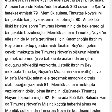
ettirmesi için yerine kayınbiraderi Eretnâ Bey’i bırakmıştır.
Ailesini Larende Kalesi’nde bırakarak 300 süvari ile Şam’a
hareket etmiştir 79 . Memlûk sultanı, Timurtaş Noyan’ı iyi
bir şekilde karşılayarak emir ilan etmiştir 80 . Ancak bu
ilişki bir süre sonra Timurtaş Noyan’ın hiç de beklemediği
bir şekilde bozulmuştur. Memlûk sultanı, Timurtaş Noyan’ın
ailesinin de Mısır’a getirilmesi için Karamanoğlu İbrahim
Bey’e bir mektup göndermişti. İbrahim Bey’den gelen
cevabî mektupta ise Timurtaş Noyan’ın oğlunun Mısır’a
gelmek istemediği ve babası ile aralarında bir şifre
olduğunu söylediği yazıyordu. Üstelik İbrahim Bey
mektupta Timurtaş Noyan’ın Müslüman kanı akıttığını ve
Mısır’a Memlûk tahtını ele geçirmek amacıyla gitmiş
olabileceğini yazmıştı 81 . Memlûk sultanı mektupta
yazılanların doğru olma ihtimalini düşünerek Timurtaş
Noyan’ı hapsettirmiştir 82 . Bu sırada Ebû Sâîd Bahadır Han
da Timurtaş Noyan’ın Mısır’a kaçtığı haberini almış ve
Memlûk sultanından Timurtaş Noyan’ın kendisine teslim