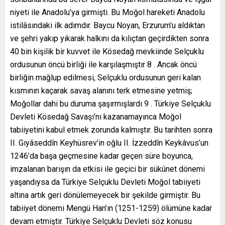
niyeti ile Anadolu’ya girmişti. Bu Moğol hareketi Anadolu
istilâsındaki ilk adımdır. Baycu Noyan, Erzurum’u aldıktan
ve şehri yakıp yıkarak halkını da kılıçtan geçirdikten sonra
40 bin kişilik bir kuvvet ile Kösedağ mevkiinde Selçuklu
ordusunun öncü birliği ile karşılaşmıştır 8 . Ancak öncü
birliğin mağlup edilmesi, Selçuklu ordusunun geri kalan
kısmının kaçarak savaş alanını terk etmesine yetmiş;
Moğollar dahi bu duruma şaşırmışlardı 9 . Türkiye Selçuklu
Devleti Kösedağ Savaşı’nı kazanamayınca Moğol
tabiiyetini kabul etmek zorunda kalmıştır. Bu tarihten sonra
II. Gıyâseddîn Keyhüsrev’in oğlu II. İzzeddîn Keykâvus’un
1246’da başa geçmesine kadar geçen süre boyunca,
imzalanan barışın da etkisi ile geçici bir sükûnet dönemi
yaşandıysa da Türkiye Selçuklu Devleti Moğol tabiiyeti
altına artık geri dönülemeyecek bir şekilde girmiştir. Bu
tabiiyet dönemi Mengü Han’ın (1251-1259) ölümüne kadar
devam etmiştir. Türkiye Selçuklu Devleti söz konusu