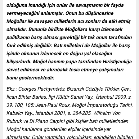
olduğuna inandığı için onlar ile savaşmanın bir fayda
vermeyeceğini anlamıştır. Onun bu düşüncesine
Moğollar ile savaşan milletlerin acı sonları da etki etmiş
olmalıdır. Bununla birlikte Moğollara karşı izlenecek
politikanın barış olması gerektiği bir tek onun tarafından
fark edilmiş değildir. Batı milletleri de Moğollar ile barış
içinde olmanın izlenecek en doğru yol olacağını
biliyorlardı. Moğol hanının papa tarafından Hıristiyanlığa
davet edilmesi ve akrabalık tesis etmeye çalışmaları
bunu göstermektedir.
Bkz.: Georges Pachymèrès, Bizanslı Gözüyle Türkler, Çev.:
İlcan Bihter Barlas, İlgi Kültür Sanat Yay., İstanbul 2009, s.
39, 100, 105; Jean-Paul Roux, Moğol İmparatorluğu Tarihi,
Kabalcı Yay., İstanbul 2001, s. 284-285. Wilhelm Von
Rubruk ve Di Plano Carpini gibi kişiler batı milletlerinden
Moğol hanlarına gönderilen elçiler içerisinde yer
almışlardır. Onlar yaptıkları yolculukları, edindikleri bilgileri