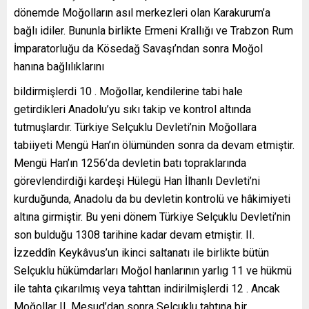
dönemde Moğolların asıl merkezleri olan Karakurum’a
bağlı idiler. Bununla birlikte Ermeni Krallığı ve Trabzon Rum
İmparatorluğu da Kösedağ Savaşı’ndan sonra Moğol
hanına bağlılıklarını
bildirmişlerdi 10 . Moğollar, kendilerine tabi hale
getirdikleri Anadolu’yu sıkı takip ve kontrol altında
tutmuşlardır. Türkiye Selçuklu Devleti’nin Moğollara
tabiiyeti Mengü Han’ın ölümünden sonra da devam etmiştir.
Mengü Han’ın 1256’da devletin batı topraklarında
görevlendirdiği kardeşi Hülegü Han İlhanlı Devleti’ni
kurduğunda, Anadolu da bu devletin kontrolü ve hâkimiyeti
altına girmiştir. Bu yeni dönem Türkiye Selçuklu Devleti’nin
son bulduğu 1308 tarihine kadar devam etmiştir. II.
İzzeddîn Keykâvus’un ikinci saltanatı ile birlikte bütün
Selçuklu hükümdarları Moğol hanlarının yarlıg 11 ve hükmü
ile tahta çıkarılmış veya tahttan indirilmişlerdi 12 . Ancak
Moğollar II. Mesud’dan sonra Selçuklu tahtına bir