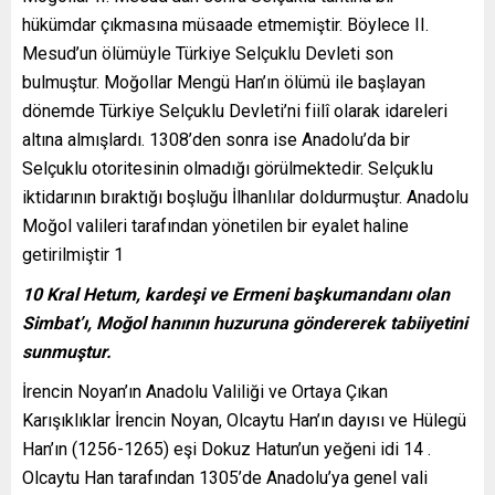
hükümdar çıkmasına müsaade etmemiştir. Böylece II.
Mesud’un ölümüyle Türkiye Selçuklu Devleti son
bulmuştur. Moğollar Mengü Han’ın ölümü ile başlayan
dönemde Türkiye Selçuklu Devleti’ni fiilî olarak idareleri
altına almışlardı. 1308’den sonra ise Anadolu’da bir
Selçuklu otoritesinin olmadığı görülmektedir. Selçuklu
iktidarının bıraktığı boşluğu İlhanlılar doldurmuştur. Anadolu
Moğol valileri tarafından yönetilen bir eyalet haline
getirilmiştir 1
10 Kral Hetum, kardeşi ve Ermeni başkumandanı olan
Simbat’ı, Moğol hanının huzuruna göndererek tabiiyetini
sunmuştur.
İrencin Noyan’ın Anadolu Valiliği ve Ortaya Çıkan
Karışıklıklar İrencin Noyan, Olcaytu Han’ın dayısı ve Hülegü
Han’ın (1256-1265) eşi Dokuz Hatun’un yeğeni idi 14 .
Olcaytu Han tarafından 1305’de Anadolu’ya genel vali