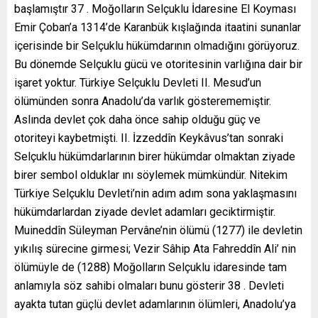
başlamıştır 37 . Moğolların Selçuklu İdaresine El Koyması
Emir Çoban’a 1314’de Karanbük kışlağında itaatini sunanlar
içerisinde bir Selçuklu hükümdarının olmadığını görüyoruz.
Bu dönemde Selçuklu gücü ve otoritesinin varlığına dair bir
işaret yoktur. Türkiye Selçuklu Devleti II. Mesud’un
ölümünden sonra Anadolu’da varlık gösterememiştir.
Aslında devlet çok daha önce sahip olduğu güç ve
otoriteyi kaybetmişti. II. İzzeddîn Keykâvus’tan sonraki
Selçuklu hükümdarlarının birer hükümdar olmaktan ziyade
birer sembol olduklar ını söylemek mümkündür. Nitekim
Türkiye Selçuklu Devleti’nin adım adım sona yaklaşmasını
hükümdarlardan ziyade devlet adamları geciktirmiştir.
Muineddîn Süleyman Pervâne’nin ölümü (1277) ile devletin
yıkılış sürecine girmesi; Vezir Sâhip Ata Fahreddîn Ali’ nin
ölümüyle de (1288) Moğolların Selçuklu idaresinde tam
anlamıyla söz sahibi olmaları bunu gösterir 38 . Devleti
ayakta tutan güçlü devlet adamlarının ölümleri, Anadolu’ya