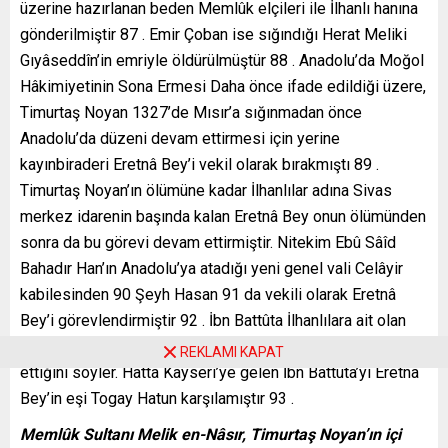
üzerine hazırlanan beden Memlûk elçileri ile İlhanlı hanına
gönderilmiştir 87 . Emir Çoban ise sığındığı Herat Meliki
Gıyâseddîn’in emriyle öldürülmüştür 88 . Anadolu’da Moğol
Hâkimiyetinin Sona Ermesi Daha önce ifade edildiği üzere,
Timurtaş Noyan 1327’de Mısır’a sığınmadan önce
Anadolu’da düzeni devam ettirmesi için yerine
kayınbiraderi Eretnâ Bey’i vekil olarak bırakmıştı 89 .
Timurtaş Noyan’ın ölümüne kadar İlhanlılar adına Sivas
merkez idarenin başında kalan Eretnâ Bey onun ölümünden
sonra da bu görevi devam ettirmiştir. Nitekim Ebû Sâîd
Bahadır Han’ın Anadolu’ya atadığı yeni genel vali Celâyir
kabilesinden 90 Şeyh Hasan 91 da vekili olarak Eretnâ
Bey’i görevlendirmiştir 92 . İbn Battûta İlhanlılara ait olan
Amasya, Niğde, Kayseri ve Sivas’ı Eretnâ Bey’in idare
REKLAMI KAPAT
ettiğini söyler. Hatta Kayseri’ye gelen İbn Battûta’yı Eretnâ
Bey’in eşi Togay Hatun karşılamıştır 93 .
Memlûk Sultanı Melik en-Nâsır, Timurtaş Noyan’ın içi