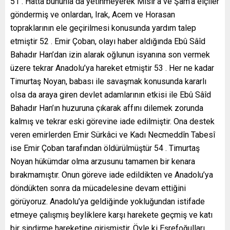
51 . Hatta bununla da yetinmeyerek Mısır’a ve Şam’a elçiler
göndermiş ve onlardan, Irak, Acem ve Horasan
topraklarının ele geçirilmesi konusunda yardım talep
etmiştir 52 . Emir Çoban, olayı haber aldığında Ebû Sâîd
Bahadır Han’dan izin alarak oğlunun isyanına son vermek
üzere tekrar Anadolu’ya hareket etmiştir 53 . Her ne kadar
Timurtaş Noyan, babası ile savaşmak konusunda kararlı
olsa da araya giren devlet adamlarının etkisi ile Ebû Sâîd
Bahadır Han’ın huzuruna çıkarak affını dilemek zorunda
kalmış ve tekrar eski görevine iade edilmiştir. Ona destek
veren emirlerden Emir Sürkâci ve Kadı Necmeddîn Tabesî
ise Emir Çoban tarafından öldürülmüştür 54 . Timurtaş
Noyan hükümdar olma arzusunu tamamen bir kenara
bırakmamıştır. Onun göreve iade edildikten ve Anadolu’ya
döndükten sonra da mücadelesine devam ettiğini
görüyoruz. Anadolu’ya geldiğinde yokluğundan istifade
etmeye çalışmış beyliklere karşı harekete geçmiş ve katı
bir sindirme hareketine girişmiştir. Öyle ki Eşrefoğulları