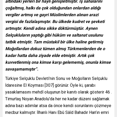
altındaki yerleri bir hayli genişletmiştir. İş sahalarını
çoğaltmış, halkı da çok olduğundan onlardan aldığı
vergiler artmış ve gayri Müslimlerden alınan arazi
vergisi de fazlalaşmıştır. Bu ülkede kudret ve şevketi
artmıştır. Kendi adına sikke döktürmüştür. Aynen
Selçukluların yaptığı gibi hüküm ve saltanat usulunu
tatbik etmiştir. Tam müstakil bir ülke haline getirmiş
Moğollardan dokuz tümen almış Türkmenlerden de o
kadar hatta daha ziyade elde etmiştir. Artık çok
kuvvetlenmiş ona kimse karşı gelememiş, onunla kimse
savaşamamıştır”.
Türkiye Selçuklu Devleti’nin Sonu ve Moğolların Selçuklu
İdaresine El Koyması [307] görünür. Öyle ki, şarabı
yasaklamasını mehdî oluşunun bir kanıtı olarak gösterir 46 .
Timurtaş Noyan Anadolu’da her ne kadar düzeni sağlamak
adına bazı adımlar atsa da önce kendi sorunlarını çözmeye
mecbur kalmıştır. İlhanlı Hanı Ebû Sâîd Bahadır Han’ın emri