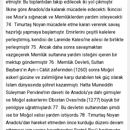
etmiştir. Bu toplantıdan takip edilecek iki yol çıkmıştır.
İlkine göre Anadolu’da kalarak mücadele edecekti. İkincisi
ise Mısır’a sığınacak ve Memlûklerden yardım isteyecekti
74 . Timurtaş Noyan mücadele etme kararı vererek savaş
hazırlığı yapmaya başlamıştır. Emirlerini çeşitli kalelere
yerleştirmiş; kendisi de Larende Kalesi’ne ailesi ile birlikte
yerleşmiştir 75 . Ancak daha sonra savaşmaktan
vazgeçerek Memlûk sultanına yardım isteğini içeren bir
mektup göndermiştir 76 . Memlûk Devleti, Sultan
Baybars’ın Ayn-ı Câlût zaferinden (1260) sonra Moğol
askerî gücüne ve zalimliğine karşı durabilen tek güç olarak
İslam dünyasında şöhret kazanmıştı. Hatta Muineddîn
Süleyman Pervâne’nin daveti ile Anadolu’ya dahi girmişler
ve Moğol askerlerini Elbistan Ovası’nda (1277) büyük bir
yenilgiye uğratmışlardı 77 . Bu devletin sultanından şimdi
ise bir Moğol valisi yardım istiyordu 78 . Timurtaş Noyan
Anadolu’dan hareket etmeden önce kurduğu düzeni devam