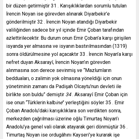
bir düzen getirmiştir 31 . Karışıklıklardan sorumlu tutulan
İrencin Noyan ise görevden alınarak Diyarbekir’e
gönderilmiştir 32 . İrencin Noyan atandığı Diyarbekir
valiliğinden sadece bir yıl içinde Emir Çoban tarafından
azlettirilecektir. Bu durum onun Emir Çoban’a karşı girişilen
isyanda yer almasına ve isyanın bastırılmasından (1319)
sonra öldürülmesine yol açacaktır 33 . İrencin Noyan’a karşı
nefret duyan Aksarayî, İrencin Noyan’ın görevden
alınmasına son derece sevinmiş ve “Mazlumların
bedduaları, o zalimin yok olmasına yöneldiği için onun
yönetiminin zamanı da Padişah Olcaytu’nun devleti ile
birlikte son buldu” demiştir
34
. Aksarayî Emir Çoban için
ise onun “Türklerin kalb
ine
” yerleştiğini söyler 35 . Emir
Çoban Anadolu’daki karışıklıklara son verdikten sonra,
merkezden çağrılması üzerine oğlu Timurtaş Noyan’ı
Anadolu’ya genel vali olarak atayarak geri dönmüştür 36 .
Timurtaş Noyan ise ordugâhını Kayseri’ye kurarak işe