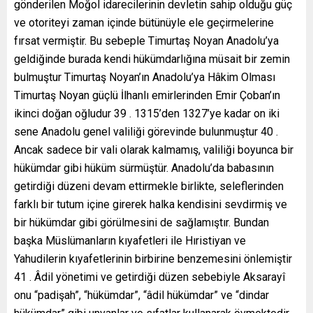
gönderilen Moğol idarecilerinin devletin sahip olduğu güç
ve otoriteyi zaman içinde bütünüyle ele geçirmelerine
fırsat vermiştir. Bu sebeple Timurtaş Noyan Anadolu’ya
geldiğinde burada kendi hükümdarlığına müsait bir zemin
bulmuştur Timurtaş Noyan’ın Anadolu’ya Hâkim Olması
Timurtaş Noyan güçlü İlhanlı emirlerinden Emir Çoban’ın
ikinci doğan oğludur 39 . 1315’den 1327’ye kadar on iki
sene Anadolu genel valiliği görevinde bulunmuştur 40 .
Ancak sadece bir vali olarak kalmamış, valiliği boyunca bir
hükümdar gibi hüküm sürmüştür. Anadolu’da babasının
getirdiği düzeni devam ettirmekle birlikte, seleflerinden
farklı bir tutum içine girerek halka kendisini sevdirmiş ve
bir hükümdar gibi görülmesini de sağlamıştır. Bundan
başka Müslümanların kıyafetleri ile Hıristiyan ve
Yahudilerin kıyafetlerinin birbirine benzemesini önlemiştir
41 . Âdil yönetimi ve getirdiği düzen sebebiyle Aksarayî
onu “padişah”, “hükümdar”, “âdil hükümdar” ve “dindar