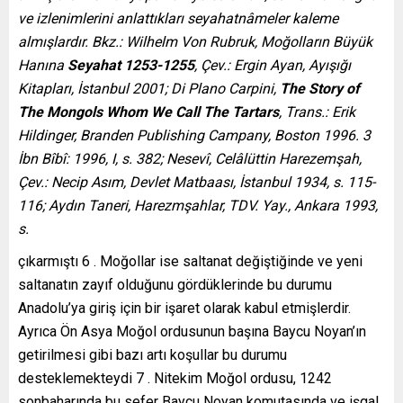
ve izlenimlerini anlattıkları seyahatnâmeler kaleme
almışlardır. Bkz.: Wilhelm Von Rubruk, Moğolların Büyük
Hanına
Seyahat 1253-1255
, Çev.: Ergin Ayan, Ayışığı
Kitapları, İstanbul 2001; Di Plano Carpini,
The Story of
The Mongols Whom We Call The Tartars
, Trans.: Erik
Hildinger, Branden Publishing Campany, Boston 1996. 3
İbn Bîbî: 1996, I, s. 382; Nesevî, Celâlüttin Harezemşah,
Çev.: Necip Asım, Devlet Matbaası, İstanbul 1934, s. 115-
116; Aydın Taneri, Harezmşahlar, TDV. Yay., Ankara 1993,
s.
çıkarmıştı 6 . Moğollar ise saltanat değiştiğinde ve yeni
saltanatın zayıf olduğunu gördüklerinde bu durumu
Anadolu’ya giriş için bir işaret olarak kabul etmişlerdir.
Ayrıca Ön Asya Moğol ordusunun başına Baycu Noyan’ın
getirilmesi gibi bazı artı koşullar bu durumu
desteklemekteydi 7 . Nitekim Moğol ordusu, 1242
sonbaharında bu sefer Baycu Noyan komutasında ve işgal