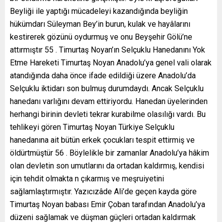
Beyliği ile yaptığı mücadeleyi kazandığında beyliğin
hükümdarı Süleyman Bey’in burun, kulak ve hayâlarını
kestirerek gözünü oydurmuş ve onu Beyşehir Gölü’ne
attırmıştır 55 . Timurtaş Noyan’ın Selçuklu Hanedanını Yok
Etme Hareketi Timurtaş Noyan Anadolu’ya genel vali olarak
atandığında daha önce ifade edildiği üzere Anadolu’da
Selçuklu iktidarı son bulmuş durumdaydı. Ancak Selçuklu
hanedanı varlığını devam ettiriyordu. Hanedan üyelerinden
herhangi birinin devleti tekrar kurabilme olasılığı vardı. Bu
tehlikeyi gören Timurtaş Noyan Türkiye Selçuklu
hanedanına ait bütün erkek çocukları tespit ettirmiş ve
öldürtmüştür 56 . Böylelikle bir zamanlar Anadolu’ya hâkim
olan devletin son umutlarını da ortadan kaldırmış, kendisi
için tehdit olmakta n çıkarmış ve meşruiyetini
sağlamlaştırmıştır. Yazıcızâde Ali’de geçen kayda göre
Timurtaş Noyan babası Emir Çoban tarafından Anadolu’ya
düzeni sağlamak ve düşman güçleri ortadan kaldırmak