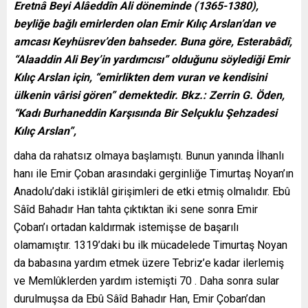
Eretnâ Beyi Alâeddîn Ali döneminde (1365-1380),
beyliğe bağlı emirlerden olan Emir Kılıç Arslan’dan ve
amcası Keyhüsrev’den bahseder. Buna göre, Esterabâdî,
“Alaaddin Ali Bey’in yardımcısı” olduğunu söylediği Emir
Kılıç Arslan için, “emirlikten dem vuran ve kendisini
ülkenin vârisi gören” demektedir. Bkz.: Zerrin G. Öden,
“Kadı Burhaneddin Karşısında Bir Selçuklu Şehzadesi
Kılıç Arslan”,
daha da rahatsız olmaya başlamıştı. Bunun yanında İlhanlı
hanı ile Emir Çoban arasındaki gerginliğe Timurtaş Noyan’ın
Anadolu’daki istiklâl girişimleri de etki etmiş olmalıdır. Ebû
Sâîd Bahadır Han tahta çıktıktan iki sene sonra Emir
Çoban’ı ortadan kaldırmak istemişse de başarılı
olamamıştır. 1319’daki bu ilk mücadelede Timurtaş Noyan
da babasına yardım etmek üzere Tebriz’e kadar ilerlemiş
ve Memlûklerden yardım istemişti 70 . Daha sonra sular
durulmuşsa da Ebû Sâîd Bahadır Han, Emir Çoban’dan