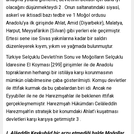
olacağını düşünmekteydi 2 . Onun saltanatındaki siyasî,
askerî ve iktisadî bazı tedbir ve 1 Moğol ordusu
Anadolu’ya ilk girişinde Ahlat, Amid (Diyarbekir), Malatya,
Harput, Meyyafârikin (Silvan) gibi yerleri ele geçirmiştir.
Ertesi sene ise Sivas yakınlarına kadar bir saldırı
düzenleyerek kıyım, yıkım ve yağmada bulunmuştur.
Türkiye Selçuklu Devleti’nin Sonu ve Moğolların Selçuklu
İdaresine El Koyması [299] girişimler ile de Anadolu
topraklarının herhangi bir istilâya karşı korunmasının
mümkün olabilmesine çaba gösterilmişti. Komşu devletler
ile ittifak kurmak da bu çabalardan biri idi. Ancak ne
Eyyubîler ile ne de Harezmşahlar ile beklenen ittifak
gerçekleşmemiştir. Harezmşah Hükümdarı Celâleddîn
Harezmşah’ın stratejik bir konumdaki Ahlat’ı kuşatması
devletleri karşı karşıya getirmiştir 3 .
I. Alâeddîn Keykubâd hiç arzu etmediği halde Moğollar