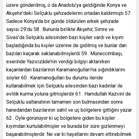
üzere gönderilmiş, o da Anadolu’ya geldiğinde Konya ve
Akşehir’deki Selçuklu şehzadelerini ortadan kaldırmıştı 57 .
Sadece Konya’da bir günde öldürülen erkek şehzade
sayısı 29’du 58 . Bununla birlikte Akşehir, Simre ve
Sivas’da Selçuklu ailesinden bazı kişiler vardı ve kıyım
başladığında bu kişiler üzerine de gidilmiş ve bunlar dan
bazıları kaçarak saklanabilmişlerdi 59 . Müneccimbaşı,
eserinde Yazıcızâde’nin verdiği bilgiyi aktarırken
kaçanlardan bazılarının Karamanoğulları’na sığındıklarını
söyler 60 . Karamanoğulları bu durumu ileride
kullanabilmek için Selçuklu ailesinden bazı kadınlar ile
evlilik kurma yoluna gitmişlerdir 61 . Hamdullah Kazvinî de
Selçuklu saltanatının tamamen son bulmasından sonra
hanedandan bazılarının sahil ve uç bölgelere gittiğini yazar
62 . Öyle görünüyor ki uç bölgelere giden bu kişiler
kıyımdan kurtulabilmişler ve burada bir süre gizlenmeyi
başarabilmişlerdir. Ne var ki hayatlarını devam ettirebilmek