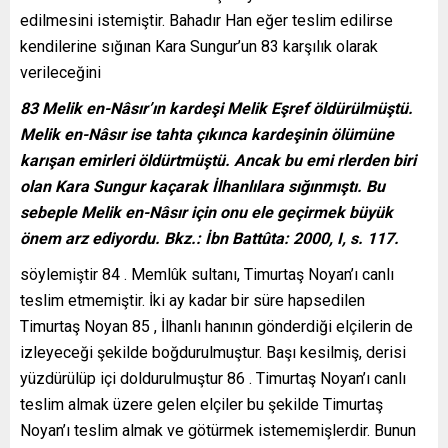
edilmesini istemiştir. Bahadır Han eğer teslim edilirse
kendilerine sığınan Kara Sungur’un 83 karşılık olarak
verileceğini
83 Melik en-Nâsır’ın kardeşi Melik Eşref öldürülmüştü.
Melik en-Nâsır ise tahta çıkınca kardeşinin ölümüne
karışan emirleri öldürtmüştü. Ancak bu emi rlerden biri
olan Kara Sungur kaçarak İlhanlılara sığınmıştı. Bu
sebeple Melik en-Nâsır için onu ele geçirmek büyük
önem arz ediyordu. Bkz.: İbn Battûta: 2000, I, s. 117.
söylemiştir 84 . Memlûk sultanı, Timurtaş Noyan’ı canlı
teslim etmemiştir. İki ay kadar bir süre hapsedilen
Timurtaş Noyan 85 , İlhanlı hanının gönderdiği elçilerin de
izleyeceği şekilde boğdurulmuştur. Başı kesilmiş, derisi
yüzdürülüp içi doldurulmuştur 86 . Timurtaş Noyan’ı canlı
teslim almak üzere gelen elçiler bu şekilde Timurtaş
Noyan’ı teslim almak ve götürmek istememişlerdir. Bunun