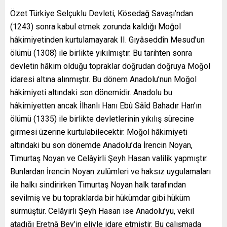
Özet Türkiye Selçuklu Devleti, Kösedağ Savaşı’ndan
(1243) sonra kabul etmek zorunda kaldığı Moğol
hâkimiyetinden kurtulamayarak II. Gıyâseddîn Mesud’un
ölümü (1308) ile birlikte yıkılmıştır. Bu tarihten sonra
devletin hâkim olduğu topraklar doğrudan doğruya Moğol
idaresi altına alınmıştır. Bu dönem Anadolu’nun Moğol
hâkimiyeti altındaki son dönemidir. Anadolu bu
hâkimiyetten ancak İlhanlı Hanı Ebû Sâîd Bahadır Han’ın
ölümü (1335) ile birlikte devletlerinin yıkılış sürecine
girmesi üzerine kurtulabilecektir. Moğol hâkimiyeti
altındaki bu son dönemde Anadolu’da İrencin Noyan,
Timurtaş Noyan ve Celâyirli Şeyh Hasan valilik yapmıştır.
Bunlardan İrencin Noyan zulümleri ve haksız uygulamaları
ile halkı sindirirken Timurtaş Noyan halk tarafından
sevilmiş ve bu topraklarda bir hükümdar gibi hüküm
sürmüştür. Celâyirli Şeyh Hasan ise Anadolu’yu, vekil
atadığı Eretnâ Bey’in eliyle idare etmiştir. Bu çalışmada