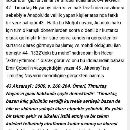
hükümdar” gibi unvanlar ve sıfatlar kullanarak övmektedir
42 . Timurtaş Noyan iyi idaresi ve halk tarafından sevilmesi
sebebiyle Anadolu’da valilik yapan kişiler arasında farklı
bir yere sahiptir 43 . Hatta bu Moğol noyanı, Anadolu halkı
için tüm o karışık dönemlerden sonra o denli bir kurtarıcı
olarak gelmiştir ki bir süre sonra kendisini gerçekten bir
kurtarıcı olarak görmeye başlamış ve mehdî olduğunu ilan
etmiştir 44 . 1322’deki bu mehdî hadisesini İbn Hacer
“aklını yitirmesi ” olarak görür ve onu bu iddiasından babası
Emir Çoban’ın vazgeçirdiğini yazar 45 . Aksarayî ise
Timurtaş Noyan’ın mehdîliğine gerçekten inanmış
43 Aksarayî : 2000, s. 260-264. Ömerî, Timurtaş
Noyan’ın gücü hakkında şöyle demektedir: “Timurtaş,
bazen kılıç gücünün verdiği kuvvetle sertleşir bazen de
hile ve aldatma yoluyla idare etmekle yetinirdi. Bu yolda
bir takım şehir ve ülkeleri istilâ etmiş ve bir takım
kaleleri fethetmiş etraflarına kadar uzamış ve idaresi