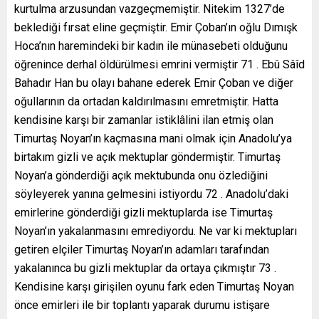
kurtulma arzusundan vazgeçmemiştir. Nitekim 1327’de
beklediği fırsat eline geçmiştir. Emir Çoban’ın oğlu Dımışk
Hoca’nın haremindeki bir kadın ile münasebeti olduğunu
öğrenince derhal öldürülmesi emrini vermiştir 71 . Ebû Sâîd
Bahadır Han bu olayı bahane ederek Emir Çoban ve diğer
oğullarının da ortadan kaldırılmasını emretmiştir. Hatta
kendisine karşı bir zamanlar istiklâlini ilan etmiş olan
Timurtaş Noyan’ın kaçmasına mani olmak için Anadolu’ya
birtakım gizli ve açık mektuplar göndermiştir. Timurtaş
Noyan’a gönderdiği açık mektubunda onu özlediğini
söyleyerek yanına gelmesini istiyordu 72 . Anadolu’daki
emirlerine gönderdiği gizli mektuplarda ise Timurtaş
Noyan’ın yakalanmasını emrediyordu. Ne var ki mektupları
getiren elçiler Timurtaş Noyan’ın adamları tarafından
yakalanınca bu gizli mektuplar da ortaya çıkmıştır 73 .
Kendisine karşı girişilen oyunu fark eden Timurtaş Noyan
önce emirleri ile bir toplantı yaparak durumu istişare