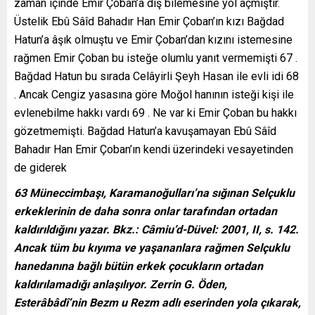
zaman içinde Emir Çoban’a diş bilemesine yol açmıştır.
Üstelik Ebû Sâîd Bahadır Han Emir Çoban’ın kızı Bağdad
Hatun’a âşık olmuştu ve Emir Çoban’dan kızını istemesine
rağmen Emir Çoban bu isteğe olumlu yanıt vermemişti 67 .
Bağdad Hatun bu sırada Celâyirli Şeyh Hasan ile evli idi 68
. Ancak Cengiz yasasına göre Moğol hanının isteği kişi ile
evlenebilme hakkı vardı 69 . Ne var ki Emir Çoban bu hakkı
gözetmemişti. Bağdad Hatun’a kavuşamayan Ebû Sâîd
Bahadır Han Emir Çoban’ın kendi üzerindeki vesayetinden
de giderek
63 Müneccimbaşı, Karamanoğulları’na sığınan Selçuklu
erkeklerinin de daha sonra onlar tarafından ortadan
kaldırıldığını yazar. Bkz.: Câmiu’d-Düvel: 2001, II, s. 142.
Ancak tüm bu kıyıma ve yaşananlara rağmen Selçuklu
hanedanına bağlı bütün erkek çocukların ortadan
kaldırılamadığı anlaşılıyor. Zerrin G. Öden,
Esterâbâdî’nin Bezm u Rezm adlı eserinden yola çıkarak,