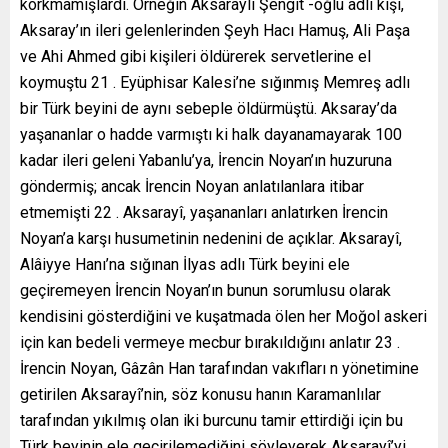
korkmamışlardı. Örneğin Aksaraylı Şengit -oğlu adlı kişi,
Aksaray’ın ileri gelenlerinden Şeyh Hacı Hamuş, Ali Paşa
ve Ahi Ahmed gibi kişileri öldürerek servetlerine el
koymuştu 21 . Eyüphisar Kalesi’ne sığınmış Memreş adlı
bir Türk beyini de aynı sebeple öldürmüştü. Aksaray’da
yaşananlar o hadde varmıştı ki halk dayanamayarak 100
kadar ileri geleni Yabanlu’ya, İrencin Noyan’ın huzuruna
göndermiş; ancak İrencin Noyan anlatılanlara itibar
etmemişti 22 . Aksarayî, yaşananları anlatırken İrencin
Noyan’a karşı husumetinin nedenini de açıklar. Aksarayî,
Alâiyye Hanı’na sığınan İlyas adlı Türk beyini ele
geçiremeyen İrencin Noyan’ın bunun sorumlusu olarak
kendisini gösterdiğini ve kuşatmada ölen her Moğol askeri
için kan bedeli vermeye mecbur bırakıldığını anlatır 23 .
İrencin Noyan, Gâzân Han tarafından vakıfları n yönetimine
getirilen Aksarayî’nin, söz konusu hanın Karamanlılar
tarafından yıkılmış olan iki burcunu tamir ettirdiği için bu
Türk beyinin ele geçirilemediğini söyleyerek Aksarayî’yi