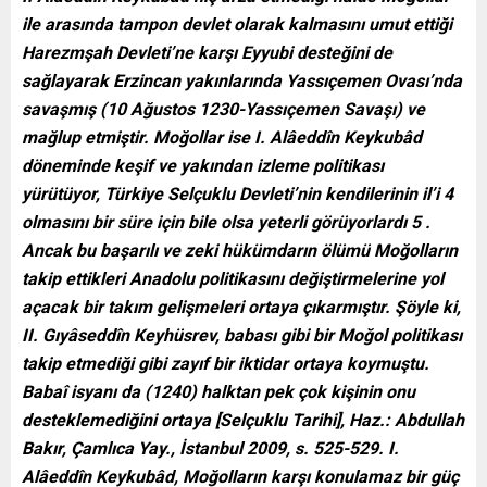
ile arasında tampon devlet olarak kalmasını umut ettiği
Harezmşah Devleti’ne karşı Eyyubi desteğini de
sağlayarak Erzincan yakınlarında Yassıçemen Ovası’nda
savaşmış (10 Ağustos 1230-Yassıçemen Savaşı) ve
mağlup etmiştir. Moğollar ise I. Alâeddîn Keykubâd
döneminde keşif ve yakından izleme politikası
yürütüyor, Türkiye Selçuklu Devleti’nin kendilerinin il’i 4
olmasını bir süre için bile olsa yeterli görüyorlardı 5 .
Ancak bu başarılı ve zeki hükümdarın ölümü Moğolların
takip ettikleri Anadolu politikasını değiştirmelerine yol
açacak bir takım gelişmeleri ortaya çıkarmıştır. Şöyle ki,
II. Gıyâseddîn Keyhüsrev, babası gibi bir Moğol politikası
takip etmediği gibi zayıf bir iktidar ortaya koymuştu.
Babaî isyanı da (1240) halktan pek çok kişinin onu
desteklemediğini ortaya [Selçuklu Tarihi], Haz.: Abdullah
Bakır, Çamlıca Yay., İstanbul 2009, s. 525-529. I.
Alâeddîn Keykubâd, Moğolların karşı konulamaz bir güç