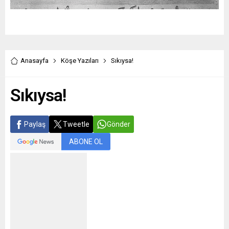
Anasayfa
Köşe Yazıları
Sıkıysa!
Sıkıysa!
Paylaş
Tweetle
Gönder
ABONE OL