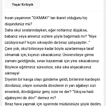
Yaşar Kırbıyık
İnsan yaşamının “SIKMAK!” tan ibaret olduğunu hiç
düşündünüz mü?
Daha okul sıralarındayken, eğer notlarınız düşükse,
babanız veya anneniz sizlere şöyle bağırmadı mı? “Niye
üzülüyorsun? kıçını sıksaydın da biraz çalışsaydın…”
Çare yok, okul bitinceye kadar böyle azarlanmaya taraf
olmamak için, kıçınızı sıkacaksınız. Üniversiteye girme
zamanı geldiğinde, sınav kazanmak için yine sıkacaksınız.
Böylece eğitiminiz süresince, sıka sıka alışacaksınız
sıkmaya!
Diyelim bir kavga olayı gündeme geldi, birilerinin kardeşini
dövdünüz, olayın sonunda dövülenin iri yarı ağabeyi sizi
enseledi, dövdüğünüz genç size ne der? “Sıkıysa hadi
ağabeyimi de döv!” demez mi?
Biraz hava yapmak için işyerinde müdürünüze şöyle dedim,