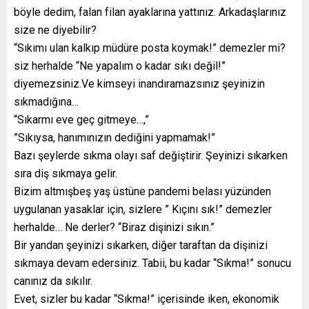
böyle dedim, falan filan ayaklarına yattınız. Arkadaşlarınız
size ne diyebilir?
“Sıkımı ulan kalkıp müdüre posta koymak!” demezler mi?
siz herhalde “Ne yapalım o kadar sıkı değil!”
diyemezsiniz.Ve kimseyi inandıramazsınız şeyinizin
sıkmadığına…
“Sıkarmı eve geç gitmeye…,”
”Sıkıysa, hanımınızın dediğini yapmamak!”
Bazı şeylerde sıkma olayı saf değiştirir. Şeyinizi sıkarken
sıra diş sıkmaya gelir.
Bizim altmışbeş yaş üstüne pandemi belası yüzünden
uygulanan yasaklar için, sizlere ” Kıçını sık!” demezler
herhalde… Ne derler? “Biraz dişinizi sıkın.”
Bir yandan şeyinizi sıkarken, diğer taraftan da dişinizi
sıkmaya devam edersiniz. Tabii, bu kadar “Sıkma!” sonucu
canınız da sıkılır.
Evet, sizler bu kadar “Sıkma!” içerisinde iken, ekonomik