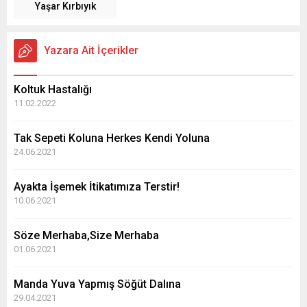
Yaşar Kırbıyık
Yazara Ait İçerikler
Koltuk Hastalığı
11.02.2022
Tak Sepeti Koluna Herkes Kendi Yoluna
24.06.2021
Ayakta İşemek İtikatımıza Terstir!
10.06.2021
Söze Merhaba,Size Merhaba
01.06.2021
Manda Yuva Yapmış Söğüt Dalına
29.04.2021