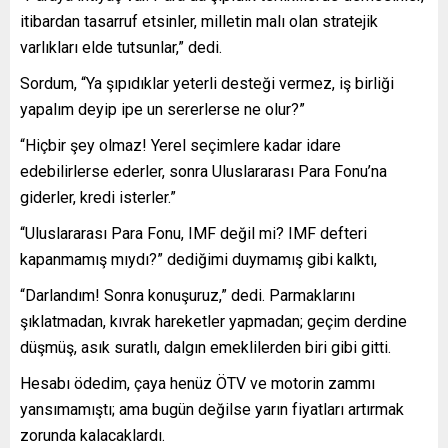
itibardan tasarruf etsinler, milletin malı olan stratejik
varlıkları elde tutsunlar,” dedi.
Sordum, “Ya şıpıdıklar yeterli desteği vermez, iş birliği
yapalım deyip ipe un sererlerse ne olur?”
“Hiçbir şey olmaz! Yerel seçimlere kadar idare
edebilirlerse ederler, sonra Uluslararası Para Fonu’na
giderler, kredi isterler.”
“Uluslararası Para Fonu, IMF değil mi? IMF defteri
kapanmamış mıydı?” dediğimi duymamış gibi kalktı,
“Darlandım! Sonra konuşuruz,” dedi. Parmaklarını
şıklatmadan, kıvrak hareketler yapmadan; geçim derdine
düşmüş, asık suratlı, dalgın emeklilerden biri gibi gitti.
Hesabı ödedim, çaya henüz ÖTV ve motorin zammı
yansımamıştı; ama bugün değilse yarın fiyatları artırmak
zorunda kalacaklardı.