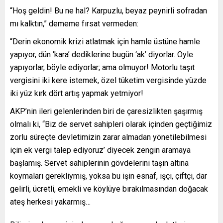
“Hoş geldin! Bu ne hal? Karpuzlu, beyaz peynirli sofradan
mı kalktın,” dememe fırsat vermeden:
“Derin ekonomik krizi atlatmak için hamle üstüne hamle
yapıyor, dün ‘kara’ dediklerine bugün ‘ak’ diyorlar. Öyle
yapıyorlar, böyle ediyorlar; ama olmuyor! Motorlu taşıt
vergisini iki kere istemek, özel tüketim vergisinde yüzde
iki yüz kırk dört artış yapmak yetmiyor!
AKP’nin ileri gelenlerinden biri de çaresizlikten şaşırmış
olmalı ki, “Biz de servet sahipleri olarak içinden geçtiğimiz
zorlu süreçte devletimizin zarar almadan yönetilebilmesi
için ek vergi talep ediyoruz’ diyecek zengin aramaya
başlamış. Servet sahiplerinin gövdelerini taşın altına
koymaları gerekliymiş, yoksa bu işin esnaf, işçi, çiftçi, dar
gelirli, ücretli, emekli ve köylüye bırakılmasından doğacak
ateş herkesi yakarmış…