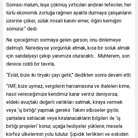
Sonrası malum; leşe çökmüş yırtıcıları andıran tefeciler, her
türlü ekonomik zorluğa rağmen ayakta durmaya çalışanların
üzerine çöker, sülük misali kanını emer, iliğini kemiğini
sömürür.” dedi.
Ne içeceğimizi sormaya gelen garson, onu dinlemeye
dalmıştı. Neredeyse yorgunluk atmak, kısa bir soluk almak
için sandalyeyi çekip yanımıza oturacaktı… Muhterem, son
derece ciddi bir tavırla,
“Evlat, bize iki tiryaki çayı getir,” dedikten sonra devam etti:
“IMF, bize uymaz, vergilerin harcamasına ve ihaleleri kime,
nasıl vereceğimize kendimiz karar veririz deniyorsa;
eldeki avuçtaki değerli varlıkları satmak, kiraya vermek
veya ‘iş birliği’ yapmak gerekir. Takım elbiseler giyilir,
çantalara satılacak veya kiralanacakların bilgileri ile ‘iş
birliği projeleri’ konur, uçağa hediyeler yüklenir, mesela
körfez ülkelerinin yolu tutulur. Şıpıdık terlikleri ve eskiden