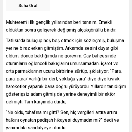
Süha Oral
Muhterem’i ilk gençlik yıllarından beri tanırım. Emekli
olduktan sonra gelişerek değişmiş alçakgönüllü biridir.
Tatlısu’da buluşup hoş beş etmek için sözleşmiş, buluşma
yerine biraz erken gitmiştim. Arkamda sesini duyar gibi
oldum, dönüp baktığımda ne göreyim: Çay bahçesinde
oturanların eğlenceli bakışlarını umursamadan, işaret ve
orta parmaklarının ucunu birbirine sürtüp, şıklatıyor; “Para,
para, para/ varlığı bir dert, yokluğu yara” diye diye kıvrak
hareketler yaparak bana doğru yürüyordu. Yıllardır tanıdığım
gösterişsiz adam gitmiş de yerine deneyimli bir aktör
gelmişti. Tam karşımda durdu,
“Ne oldu, tuhafına mı gitti? Sen, hiç vergileri artıra artıra
halkını oynatan padişah hikayesi duymadın mı?” dedi ve
yanımdaki sandalyeye oturdu.