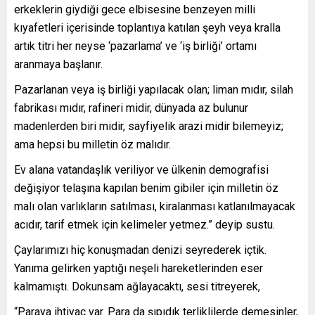
erkeklerin giydiği gece elbisesine benzeyen milli
kıyafetleri içerisinde toplantıya katılan şeyh veya kralla
artık titri her neyse ‘pazarlama’ ve ‘iş birliği’ ortamı
aranmaya başlanır.
Pazarlanan veya iş birliği yapılacak olan; liman mıdır, silah
fabrikası mıdır, rafineri midir, dünyada az bulunur
madenlerden biri midir, sayfiyelik arazi midir bilemeyiz;
ama hepsi bu milletin öz malıdır.
Ev alana vatandaşlık veriliyor ve ülkenin demografisi
değişiyor telaşına kapılan benim gibiler için milletin öz
malı olan varlıkların satılması, kiralanması katlanılmayacak
acıdır, tarif etmek için kelimeler yetmez.” deyip sustu.
Çaylarımızı hiç konuşmadan denizi seyrederek içtik.
Yanıma gelirken yaptığı neşeli hareketlerinden eser
kalmamıştı. Dokunsam ağlayacaktı, sesi titreyerek,
“Paraya ihtiyaç var. Para da şıpıdık terliklilerde demesinler,