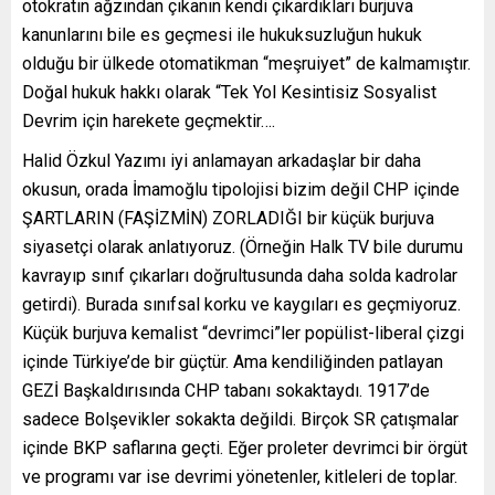
otokratın ağzından çıkanın kendi çıkardıkları burjuva
kanunlarını bile es geçmesi ile hukuksuzluğun hukuk
olduğu bir ülkede otomatikman “meşruiyet” de kalmamıştır.
Doğal hukuk hakkı olarak “Tek Yol Kesintisiz Sosyalist
Devrim için harekete geçmektir….
Halid Özkul Yazımı iyi anlamayan arkadaşlar bir daha
okusun, orada İmamoğlu tipolojisi bizim değil CHP içinde
ŞARTLARIN (FAŞİZMİN) ZORLADIĞI bir küçük burjuva
siyasetçi olarak anlatıyoruz. (Örneğin Halk TV bile durumu
kavrayıp sınıf çıkarları doğrultusunda daha solda kadrolar
getirdi). Burada sınıfsal korku ve kaygıları es geçmiyoruz.
Küçük burjuva kemalist “devrimci”ler popülist-liberal çizgi
içinde Türkiye’de bir güçtür. Ama kendiliğinden patlayan
GEZİ Başkaldırısında CHP tabanı sokaktaydı. 1917’de
sadece Bolşevikler sokakta değildi. Birçok SR çatışmalar
içinde BKP saflarına geçti. Eğer proleter devrimci bir örgüt
ve programı var ise devrimi yönetenler, kitleleri de toplar.