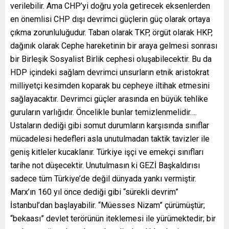
verilebilir. Ama CHP’yi doğru yola getirecek eksenlerden
en önemlisi CHP dışı devrimci güçlerin güç olarak ortaya
çıkma zorunluluğudur. Taban olarak TKP, örgüt olarak HKP,
dağınık olarak Cephe hareketinin bir araya gelmesi sonrası
bir Birleşik Sosyalist Birlik cephesi oluşabilecektir. Bu da
HDP içindeki sağlam devrimci unsurların etnik aristokrat
milliyetçi kesimden koparak bu cepheye iltihak etmesini
sağlayacaktır. Devrimci güçler arasında en büyük tehlike
guruların varlığıdır. Öncelikle bunlar temizlenmelidir….
Ustaların dediği gibi somut durumların karşısında sınıflar
mücadelesi hedefleri asla unutulmadan taktik tavizler ile
geniş kitleler kucaklanır. Türkiye işçi ve emekçi sınıfları
tarihe not düşecektir. Unutulmasın ki GEZİ Başkaldırısı
sadece tüm Türkiye’de değil dünyada yankı vermiştir.
Marx’ın 160 yıl önce dediği gibi “sürekli devrim”
İstanbul’dan başlayabilir. “Müesses Nizam” çürümüştür;
“bekaası” devlet terörünün iteklemesi ile yürümektedir; bir