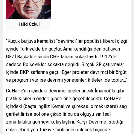
Halid Özkul
“Küçük burjuva kemalist “devrimci”ler popülist-liberal çizgi
içinde Türkiye’de bir güçtür. Ama kendiliğinden patlayan
GEZİ Başkaldırısında CHP tabanı sokaktaydı. 1917’de
sadece Bolşevikler sokakta değildi. Birçok SR çatışmalar
içinde BKP saflarına geçti. Eğer proleter devrimci bir örgüt
ve programı var ise devrimi yönetenler, kitleleri de toplar…”
CeHaPe’nin içindeki devrimci güçler ancak İmamoğlu gibi
pratik kişilerin önderliğinde öne geçebilecektir. CeHaPe
içindeki (başta İngiliz Kemal ve şürekası olmak üzere) sağ
geriletilir ise sol öne çıkabilir bu da olguyu sınıfsal
zorunlulukta görmeyi kolaylaştırır. Karşı-Devrime istediği
onları ebediyen Türkiye tarihinden silecek biçimde