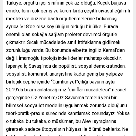
Türkiye, örgütlü işçi sınıfının çok az olduğu. Küçük burjuva
emekçilerin çok geniş ve kurumlarda çeşitli siyasal eğilimli
mesleki ve düzene bağlı örgütlenmelerine bölünmüş;
ayrıca %18’de olsa köylülüğün olduğu bir ülke. Burada
önemli olan sokağa sağlam proleter devrimci örgütle
çıkmaktır. Sıcak mücadelede sınıf ittifaklarına gidilmek
zorunluluğu vardır. Bu konumda elbette İngiliz Kemal’den
değil, İmamoğlu tipolojisinde liderler muhatap olacaktır.
İspanya İç Savaşı’nda da popülist, sosyal demokratından,
sosyalist, komünist, anarşistine kadar geniş bir yelpaze
birleşik cephe içinde “Cumhuriyet”çiliği savunmuştur.
2019’da bizim anlatacağımız “sınıflar mücadelesi” nesnel
gerçeğinde Öz Yönetim/Öz Savunma temelli yeni bir
bilimsel sosyalist modelin uygulanmak zorunda olduğunu
teori-pratik-praxis sürecinde kanıtlamak zorundayız. Yoksa
o tukaka, bu tukaka, o müslüman, bu Alevi ayraçlarına
girersek sadece ütopyaların hülyası ile ölümü bekleriz. Ne