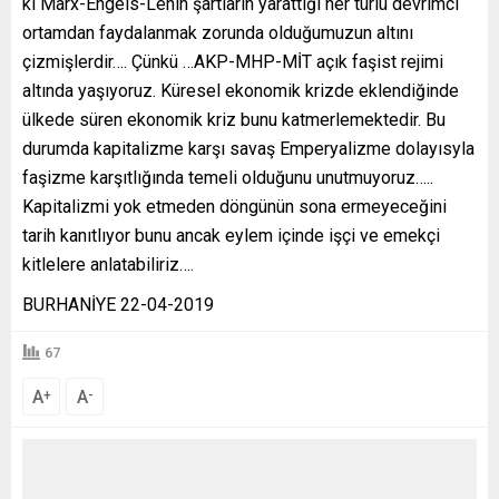
ki Marx-Engels-Lenin şartların yarattığı her türlü devrimci
ortamdan faydalanmak zorunda olduğumuzun altını
çizmişlerdir…. Çünkü …AKP-MHP-MİT açık faşist rejimi
altında yaşıyoruz. Küresel ekonomik krizde eklendiğinde
ülkede süren ekonomik kriz bunu katmerlemektedir. Bu
durumda kapitalizme karşı savaş Emperyalizme dolayısyla
faşizme karşıtlığında temeli olduğunu unutmuyoruz…..
Kapitalizmi yok etmeden döngünün sona ermeyeceğini
tarih kanıtlıyor bunu ancak eylem içinde işçi ve emekçi
kitlelere anlatabiliriz….
BURHANİYE 22-04-2019
67
A
A
+
-