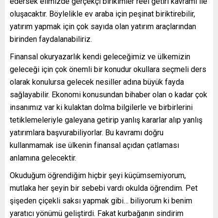
edersek elimizde gerçekçi birikimler reel getiri kavramı ile
oluşacaktır. Böylelikle ev araba için peşinat biriktirebilir,
yatırım yapmak için çok sayıda olan yatırım araçlarından
birinden faydalanabiliriz.
Finansal okuryazarlık kendi geleceğimiz ve ülkemizin
geleceği için çok önemli bir konudur okullara seçmeli ders
olarak konulursa gelecek nesiller adına büyük fayda
sağlayabilir. Ekonomi konusundan bihaber olan o kadar çok
insanımız var ki kulaktan dolma bilgilerle ve birbirlerini
tetiklemeleriyle galeyana getirip yanlış kararlar alıp yanlış
yatırımlara başvurabiliyorlar. Bu kavramı doğru
kullanmamak ise ülkenin finansal açıdan çatlaması
anlamına gelecektir.
Okuduğum öğrendiğim hiçbir şeyi küçümsemiyorum,
mutlaka her şeyin bir sebebi vardı okulda öğrendim. Pet
şişeden çiçekli saksı yapmak gibi… biliyorum ki benim
yaratıcı yönümü geliştirdi. Fakat kurbağanın sindirim