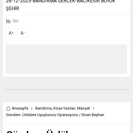
26-12-2025-BANDIRMA GERCEK-BALIKESİR BÜYÜK
ŞEHİR
152
A
A
+
-
Anasayfa
Bandırma
,
Köşe Yazıları
,
Manşet
Gündem: Ünlülere Uyuşturucu Operasyonu / Sinan Beyhan