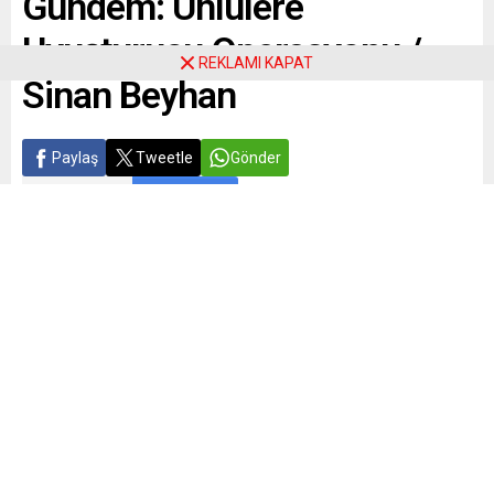
Gündem: Ünlülere
Uyuşturucu Operasyonu /
REKLAMI KAPAT
Sinan Beyhan
Paylaş
Tweetle
Gönder
ABONE OL
Sinan Beyhan