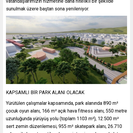
vatandaşlarımızın hizmetine daha nitelikli bir şekilde
sunulmak üzere baştan sona yenileniyor.
KAPSAMLI BİR PARK ALANI OLACAK
Yürütülen çalışmalar kapsamında, park alanında 890 m²
çocuk oyun alanı, 166 m² açık hava fitness alanı, 550 metre
uzunluğunda yürüyüş yolu (toplam 1103 m²), 12.500 m²
sert zemin düzenlemesi, 955 m² skatepark alanı, 26.710