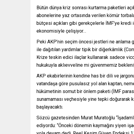
Bütün dünya kriz sonrası kurtarma paketleri açı
abonelerine yaz ortasında verilen kömür torbala
bütçesi açıkları gibi gerekçelerle İMF’ye kred
ekonomisiyle çelişiyor…
Peki AKP’nin seçim öncesi jestleri ne anlama g
ile dağıtılan yardımlar tipik bir diğerkâmlık (C
Krize teskin edici ilaçlar kullanarak sadece v
hukukuyla aklıevveline mi güvenmemiz bekleni
AKP ekabirlerinin kendine has bir dili ve jargon
vatandaşa göre pusulasız yol alan kaptan, nemel
hükümetinin somut bir önlem paketi (İMF parası
sunamaması veçhesiyle yine tepki doğurarak ken
başlayacaktı.
Sözcü gazetesinden Murat Muratoğlu “İşadamla
ediyordu: “Önceki dönemin kaymağını yiyen iş
yola devam dedi. Reel Kesim Güven Endeksi 112