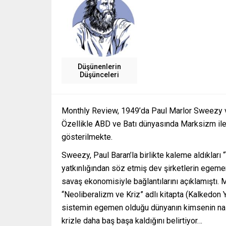
Düşünenlerin
Düşünceleri
Monthly Review, 1949’da Paul Marlor Sweezy ve 
Özellikle ABD ve Batı dünyasında Marksizm ile r
gösterilmekte.
Sweezy, Paul Baran’la birlikte kaleme aldıkları 
yatkınlığından söz etmiş dev şirketlerin egemenl
savaş ekonomisiyle bağlantılarını açıklamıştı.
“Neoliberalizm ve Kriz” adlı kitapta (Kalkedon Y
sistemin egemen olduğu dünyanın kimsenin nasıl
krizle daha baş başa kaldığını belirtiyor…