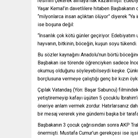
resmini çekerek almaya hak kazanmıştı. Edebiy
Yaşar Kemal’in davetlilere hitaben Başbakanın
“milyonlarca insan açlıktan ölüyor” diyerek “Ya
ise boşuna değil:
“İnsanlık çok kötü günler geçiriyor. Edebiyat
hayvanın, bitkinin, böceğin, kuşun soyu tükendi.
Bu sözler kaynağını Anadolu’nun börtü böceğind
Başbakan ise törende öğrenciyken sadece İnce 
okumuş olduğunu söyleyebilseydi keşke. Çünkü 
borçlusuna vermeye çalıştığı genç bir kızın öykü
Çıplak Vatandaş (Yön: Başar Sabuncu) filmindek
yetiştiremeyip kafayı üşüten 5 çocuklu İbrahim’i
öneriye anlam vermek zordur. Hatırlarsanız dah
bir mesaj vererek yine gündemi başka bir taraf
Başbakanın 3 çocuk çağrısından sonra AKP Tra
önermişti. Mustafa Cumur’un gerekçesi ise işsi