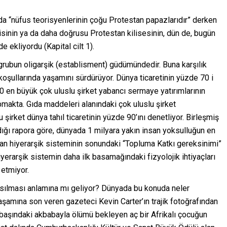
da “nüfus teorisyenlerinin çoğu Protestan papazlarıdır” derken
isinin ya da daha doğrusu Protestan kilisesinin, dün de, bugün
e ekliyordu (Kapital cilt 1).
grubun oligarşik (establisment) güdümündedir. Buna karşılık
oşullarında yaşamını sürdürüyor. Dünya ticaretinin yüzde 70 i
00 en büyük çok uluslu şirket yabancı sermaye yatırımlarının
pmakta. Gıda maddeleri alanındaki çok uluslu şirket
irket dünya tahıl ticaretinin yüzde 90’ını denetliyor. Birleşmiş
dığı rapora göre, dünyada 1 milyara yakın insan yoksulluğun en
nan hiyerarşik sisteminin sonundaki “Topluma Katkı gereksinimi”
yerarşik sistemin daha ilk basamağındaki fizyolojik ihtiyaçları
 etmiyor.
kısılması anlamına mı geliyor? Dünyada bu konuda neler
şamına son veren gazeteci Kevin Carter’ın trajik fotoğrafından
 başındaki akbabayla ölümü bekleyen aç bir Afrikalı çocuğun