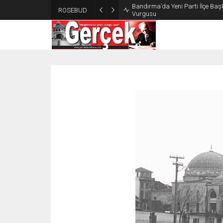
Bandırma’da Yeni Parti İlçe Başk
ROSEBUD
Vurgusu