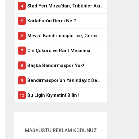
Stad Yeri Mirza’dan, Tribünler Akın’dan: Geriye Bakanlık Kaldı.
Karlahan’ın Derdi Ne ?
Mevzu Bandırmaspor İse, Gerisi Teferruattır
Cin Çukuru ve Rant Meselesi
Başka Bandırmaspor Yok!
Bandırmaspor’un Yanındayız Demekle Olmuyor!
Bu Ligin Kıymetini Bilin !
MASAÜSTÜ REKLAM KODUNUZ