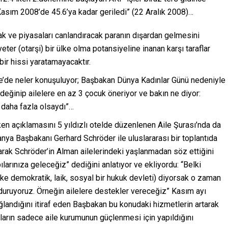
Kasım 2008’de 45.6’ya kadar geriledi” (22 Aralık 2008)…
k ve piyasaları canlandıracak paranın dışardan gelmesini
eter (otarşi) bir ülke olma potansiyeline inanan karşı taraflar
bir hissi yaratamayacaktır.
iye’de neler konuşuluyor; Başbakan Dünya Kadınlar Günü nedeniyle
ğinip ailelere en az 3 çocuk öneriyor ve bakın ne diyor:
daha fazla olsaydı”…
en açıklamasını 5 yıldızlı otelde düzenlenen Aile Şurası’nda da
lmanya Başbakanı Gerhard Schröder ile uluslararası bir toplantıda
tarak Schröder’in Alman ailelerindeki yaşlanmadan söz ettiğini
ılarınıza geleceğiz” dediğini anlatıyor ve ekliyordu: “Belki
ke demokratik, laik, sosyal bir hukuk devleti) diyorsak o zaman
lduruyoruz. Örneğin ailelere destekler vereceğiz” Kasım ayı
ağlandığını itiraf eden Başbakan bu konudaki hizmetlerin artarak
rın sadece aile kurumunun güçlenmesi için yapıldığını