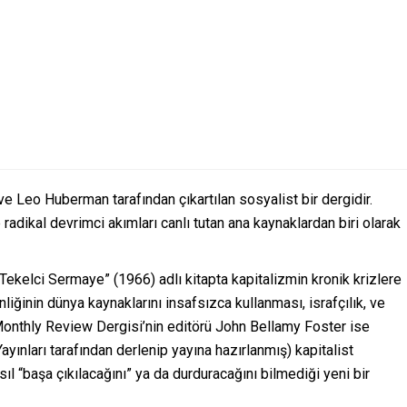
Leo Huberman tarafından çıkartılan sosyalist bir dergidir.
adikal devrimci akımları canlı tutan ana kaynaklardan biri olarak
“Tekelci Sermaye” (1966) adlı kitapta kapitalizmin kronik krizlere
iğinin dünya kaynaklarını insafsızca kullanması, israfçılık, ve
 Monthly Review Dergisi’nin editörü John Bellamy Foster ise
ayınları tarafından derlenip yayına hazırlanmış) kapitalist
 “başa çıkılacağını” ya da durduracağını bilmediği yeni bir