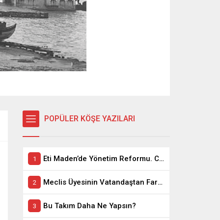
POPÜLER KÖŞE YAZILARI
Eti Maden’de Yönetim Reformu. CEO Modeli’nde Kadro / Taşeron İşçilik Ayrımı Kalkıyor
Meclis Üyesinin Vatandaştan Farkı Ne ?
Bu Takım Daha Ne Yapsın?