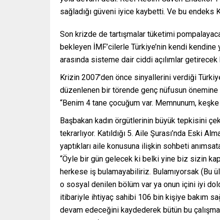
sağladığı güveni iyice kaybetti. Ve bu endeks 
Son krizde de tartışmalar tüketimi pompalayaca
bekleyen İMF’cilerle Türkiye’nin kendi kendine y
arasında sisteme dair ciddi açılımlar getirecek 
Krizin 2007’den önce sinyallerini verdiği Türk
düzenlenen bir törende genç nüfusun önemine de
“Benim 4 tane çocuğum var. Memnunum, keşke 
Başbakan kadın örgütlerinin büyük tepkisini çek
tekrarlıyor. Katıldığı 5. Aile Şurası’nda Eski A
yaptıkları aile konusuna ilişkin sohbeti anımsa
“Öyle bir gün gelecek ki belki yine biz sizin kap
herkese iş bulamayabiliriz. Bulamıyorsak (Bu ül
o sosyal denilen bölüm var ya onun içini iyi do
itibariyle ihtiyaç sahibi 106 bin kişiye bakım s
devam edeceğini kaydederek bütün bu çalışmala