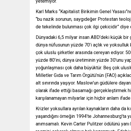
yetemiyor.
Karl Marks “Kapitalist Birikimin Genel Yasası”n
“bu nazik sorunun, saygıdeğer Protestan teoloj
de tekelinde bulunması çok ilgi çekicidir” diye d
Dünyadaki 6,5 milyar insan ABD’deki küçük bir 
dünya nüfusunun yüzde 70’i açlık ve yoksulluk k
çok uluslu şirketler arasında cereyan ediyor. 5
yüzde 80’ini, dünya üretiminin yüzde 30’unu ya
yoğunlaşması çok daha büyüktür. Beş çok uluslu ş
Milletler Gıda ve Tarım Örgütü’nün (FAO) açıkla
alt sınırında yaşıyor. Maslow’un güdülere daya
olarak ifade ettiği basamağı gerçekleştirmek hi
karşılanamayan milyarlar için hiçbir anlam ifade
Krizler yoksullara ayrılan kaynakların daha da 
yaşandığını örneğin 1994’te Johannesburg’ta ya
anımsamalı. Kevin Carter Pulitzer ödülünü yanı