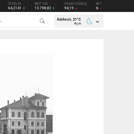
STERLİN
BIST 100
GRAM GÜMÜŞ
BITCOIN
ETHEREU
64,2141
13.798,82
94,19
₺
₺
Balıkesir,
21
°C
Açık