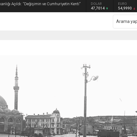
anlığı Açıldı: “Değişimin ve Cumhuriyetin Kenti”
GRAM ALTIN
DOLAR
EURO
6.505,41
47,7014
54,9990