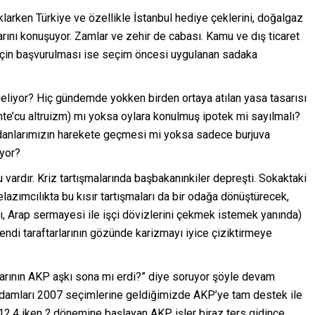
klarken Türkiye ve özellikle İstanbul hediye çeklerini, doğalgaz
rını konuşuyor. Zamlar ve zehir de cabası. Kamu ve dış ticaret
i için başvurulması ise seçim öncesi uygulanan sadaka
eliyor? Hiç gündemde yokken birden ortaya atılan yasa tasarısı
omte’cu altruizm) mı yoksa oylara konulmuş ipotek mi sayılmalı?
icdanlarımızın harekete geçmesi mi yoksa sadece burjuva
yor?
u vardır. Kriz tartışmalarında başbakanınkiler depreşti. Sokaktaki
azımcılıkta bu kısır tartışmaları da bir odağa dönüştürecek,
, Arap sermayesi ile işçi dövizlerini çekmek istemek yanında)
di taraftarlarının gözünde karizmayı iyice çiziktirmeye
rının AKP aşkı sona mı erdi?” diye soruyor şöyle devam
adamları 2007 seçimlerine geldiğimizde AKP’ye tam destek ile
.4 iken 2.dönemine başlayan AKP işler biraz ters gidince