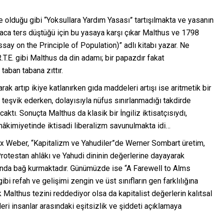
e olduğu gibi “Yoksullara Yardım Yasası” tartışılmakta ve yasanın
aca ters düştüğü için bu yasaya karşı çıkar Malthus ve 1798
say on the Principle of Population)” adlı kitabı yazar. Ne
T.E. gibi Malthus da din adamı; bir papazdır fakat
taban tabana zıttır.
ak artıp ikiye katlanırken gıda maddeleri artışı ise aritmetik bir
ı teşvik ederken, dolayısıyla nüfus sınırlanmadığı takdirde
caktı. Sonuçta Malthus da klasik bir İngiliz iktisatçısıydı,
n hâkimiyetinde iktisadi liberalizm savunulmakta idi…
x Weber, “Kapitalizm ve Yahudiler”de Werner Sombart üretim,
Protestan ahlâkı ve Yahudi dininin değerlerine dayayarak
asında bağ kurmaktadır. Günümüzde ise “A Farewell to Alms
bi refah ve gelişimi zengin ve üst sınıfların gen farklılığına
k Malthus tezini reddediyor olsa da kapitalist değerlerin kalıtsal
eleri insanlar arasındaki eşitsizlik ve şiddeti açıklamaya