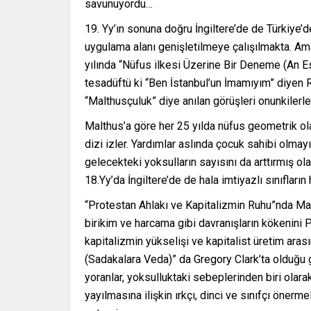
savunuyordu…
Yy’ın sonuna doğru İngiltere’de de Türkiye’d
uygulama alanı genişletilmeye çalışılmakta. Am
yılında “Nüfus ilkesi Üzerine Bir Deneme (An Es
tesadüftü ki “Ben İstanbul’un İmamıyım” diyen R.
“Malthusçuluk” diye anılan görüşleri onunkilerle 
Malthus’a göre her 25 yılda nüfus geometrik olar
dizi izler. Yardımlar aslında çocuk sahibi olmay
gelecekteki yoksulların sayısını da arttırmış ola
18.Yy’da İngiltere’de de hala imtiyazlı sınıfları
“Protestan Ahlakı ve Kapitalizmin Ruhu”nda Ma
birikim ve harcama gibi davranışların kökenini 
kapitalizmin yükselişi ve kapitalist üretim ar
(Sadakalara Veda)” da Gregory Clark’ta olduğu gi
yoranlar, yoksulluktaki sebeplerinden biri olara
yayılmasına ilişkin ırkçı, dinci ve sınıfçı önerm