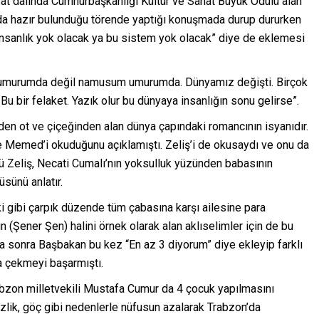
at dalında Cumhurbaşkanlığı Kültür ve Sanat Büyük Ödülü alan
 da hazır bulunduğu törende yaptığı konuşmada durup dururken
 insanlık yok olacak ya bu sistem yok olacak” diye de eklemesi
ım umurumda değil namusum umurumda. Dünyamız değişti. Birçok
 Bu bir felaket. Yazık olur bu dünyaya insanlığın sonu gelirse”.
en ot ve çiçeğinden alan dünya çapındaki romancının isyanıdır.
Memed’i okuduğunu açıklamıştı. Zeliş’i de okusaydı ve onu da
Zeliş, Necati Cumalı’nın yoksulluk yüzünden babasının
sünü anlatır.
i gibi çarpık düzende tüm çabasına karşı ailesine para
n (Şener Şen) halini örnek olarak alan aklıselimler için de bu
a sonra Başbakan bu kez “En az 3 diyorum” diye ekleyip farklı
a çekmeyi başarmıştı.
bzon milletvekili Mustafa Cumur da 4 çocuk yapılmasını
zlik, göç gibi nedenlerle nüfusun azalarak Trabzon’da