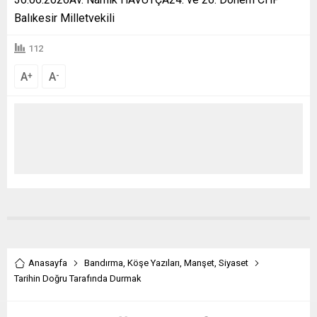
Balıkesir Milletvekili
112
A
A
+
-
Anasayfa
Bandırma
,
Köşe Yazıları
,
Manşet
,
Siyaset
Tarihin Doğru Tarafında Durmak