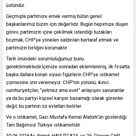
üstündür.
Geçmişte partimize emek vermiş bütün genel
başkanlarımız bizim için değerlidir. Bugün hepimize düşen
görev; partimizin içine çekilmek istendiği tuzakları
bozmak, CHP’ye yönelen saldırıları bertaraf etmek ve
partimizin birliğini korumaktır.
Tarih önündeki sorumluluğumuz bunu
gerektirmektedir.İçimize sonradan eklemlenmiş, ilk fırsatta
başka dallara konan siyasi figürlerin CHP’ye istikamet
çizmesine izin veremeyiz. CHP’nin yönünü; ikinci
cumhuriyetçiler, “yetmez ama evet” anlayışını savunanlar
ya da bu partiyi kişisel kariyer basamağı olarak görenler
değil; bu partinin öz evlatları belirler.
Ve o istikamet, Gazi Mustafa Kemal Atatürk’ün gösterdiği
Tam Bağımsız Türkiye istikametidir.
30.06.2026Av. Namık HAVUTÇA24. ve 26. Dönem CHP