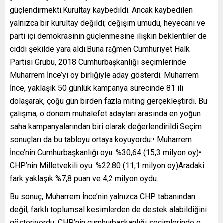
güçlendirmekti.Kurultay kaybedildi. Ancak kaybedilen
yalnızca bir kurultay değildi; değişim umudu, heyecanı ve
parti içi demokrasinin güçlenmesine ilişkin beklentiler de
ciddi şekilde yara aldı.Buna rağmen Cumhuriyet Halk
Partisi Grubu, 2018 Cumhurbaşkanlığı seçimlerinde
Muharrem İnce’yi oy birliğiyle aday gösterdi. Muharrem
İnce, yaklaşık 50 günlük kampanya sürecinde 81 ili
dolaşarak, çoğu gün birden fazla miting gerçekleştirdi. Bu
çalışma, o dönem muhalefet adayları arasında en yoğun
saha kampanyalarından biri olarak değerlendirildi.Seçim
sonuçları da bu tabloyu ortaya koyuyordu:• Muharrem
İnce’nin Cumhurbaşkanlığı oyu: %30,64 (15,3 milyon oy)•
CHP’nin Milletvekili oyu: %22,80 (11,1 milyon oy)Aradaki
fark yaklaşık %7,8 puan ve 4,2 milyon oydu.
Bu sonuç, Muharrem İnce’nin yalnızca CHP tabanından
değil, farklı toplumsal kesimlerden de destek alabildiğini
gösteriyordu. CHP’nin cumhurbaşkanlığı seçimlerinde o