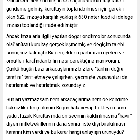
Muharrem İnce öncülüğünde olağanüstü kurultay talebi
gündeme gelmiş, kurultayın toplanabilmesi için gerekli
olan 622 imzaya karşılık yaklaşık 630 noter tasdikli delege
imzası toplandığı ifade edilmiştir.
Ancak imzalarla ilgili yapılan değerlendirmeler sonucunda
olağanüstü kurultay gerçekleşmemiş ve değişim talebi
sonuçsuz kalmıştır.Bu gerçeklerin partimizin üyeleri ve
örgütleri tarafından bilinmesi gerektiğine inanıyorum.
Çünkü bugün bazı arkadaşlarımız bizlere “tarihin doğru
tarafını” tarif etmeye çalışırken, geçmişte yaşananları da
hatırlamak ve hatırlatmak zorundayız.
Bunları yazmazsam hem arkadaşlarıma hem de kendime
haksızlık etmiş olurum.Bugün hâlâ cevap bekleyen soru
şudur:Tüzük Kurultayı’nda ön seçimin kaldırılmasına “hayır”
diyen milletvekillerinin daha sonra liste dışı bırakılması
kararını kim verdi ve bu karar hangi anlayışın ürünüydü?