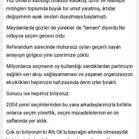
Yüz binlerin katıldığı İstanbul Kadıköy, İzmir ve Maltepe
mitingleri toplumda büyük bir umut yaratmış, iktidar
değişiminin ayak sesleri duyulmaya başlamıştı.
Meydanlarda gözler de yürekler de “tamam” diyordu.Ne
olduysa seçim gecesi oldu.
Referandum sürecinde mühürsüz oyları geçerli sayan
anlayışın gölgesi yine üzerimize çöktü.
Milyonlarca seçmenin oy kullandığı sandıklardan partimizin
sağlıklı veri akışı sağlayamaması ve yaşanan organizasyon
eksiklikleri hepimizin hafızasında derin izler bıraktı.
Sonucu ise hepimiz biliyoruz.
2004 yerel seçimlerinden bu yana arkadaşlarımızla birlikte
onlarca seçim yönettik, seçim mücadelelerinin en ön
saflarında yer aldık.
Çok iyi biliyorum ki Altı Ok’lu bayrağın altında olmasaydık