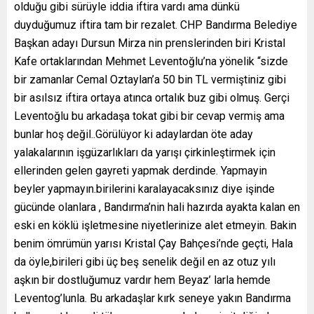
olduğu gibi sürüyle iddia iftira vardı ama dünkü
duyduğumuz iftira tam bir rezalet. CHP Bandırma Belediye
Başkan adayı Dursun Mirza nin prenslerinden biri Kristal
Kafe ortaklarından Mehmet Leventoğlu’na yönelik “sizde
bir zamanlar Cemal Oztaylan’a 50 bin TL vermiştiniz gibi
bir asılsız iftira ortaya atınca ortalık buz gibi olmuş. Gerçi
Leventoğlu bu arkadaşa tokat gibi bir cevap vermiş ama
bunlar hoş değil..Görülüyor ki adaylardan öte aday
yalakalarının işgüzarlıkları da yarışı çirkinleştirmek için
ellerinden gelen gayreti yapmak derdinde. Yapmayin
beyler yapmayın.birilerini karalayacaksınız diye işinde
gücünde olanlara , Bandırma’nin hali hazırda ayakta kalan en
eski en köklü işletmesine niyetlerinize alet etmeyin. Bakin
benim ömrümün yarısı Kristal Çay Bahçesi’nde geçti, Hala
da öyle,birileri gibi üç beş senelik değil en az otuz yılı
aşkın bir dostluğumuz vardır hem Beyaz’ larla hemde
Leventog’lunla. Bu arkadaşlar kırk seneye yakın Bandırma