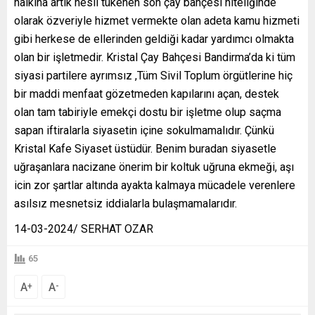
halkına artık nesli tükenen son çay bahçesi niteliğinde
olarak özveriyle hizmet vermekte olan adeta kamu hizmeti
gibi herkese de ellerinden geldiği kadar yardımcı olmakta
olan bir işletmedir. Kristal Çay Bahçesi Bandirma’da ki tüm
siyasi partilere ayrımsız ,Tüm Sivil Toplum örgütlerine hiç
bir maddi menfaat gözetmeden kapılarını açan, destek
olan tam tabiriyle emekçi dostu bir işletme olup saçma
sapan iftiralarla siyasetin içine sokulmamalıdır. Çünkü
Kristal Kafe Siyaset üstüdür. Benim buradan siyasetle
uğraşanlara nacizane önerim bir koltuk uğruna ekmeği, aşı
icin zor şartlar altında ayakta kalmaya mücadele verenlere
asılsız mesnetsiz iddialarla bulaşmamalarıdır.
14-03-2024/ SERHAT OZAR
65
A
A
+
-