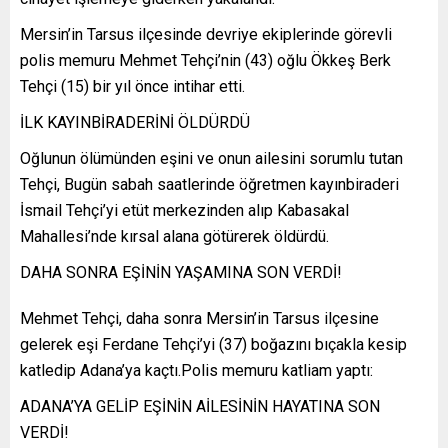
Mersin’in Tarsus ilçesinde devriye ekiplerinde görevli
polis memuru Mehmet Tehçi’nin (43) oğlu Ökkeş Berk
Tehçi (15) bir yıl önce intihar etti.
İLK KAYINBİRADERİNİ ÖLDÜRDÜ
Oğlunun ölümünden eşini ve onun ailesini sorumlu tutan
Tehçi, Bugün sabah saatlerinde öğretmen kayınbiraderi
İsmail Tehçi’yi etüt merkezinden alıp Kabasakal
Mahallesi’nde kırsal alana götürerek öldürdü.
DAHA SONRA EŞİNİN YAŞAMINA SON VERDİ!
Mehmet Tehçi, daha sonra Mersin’in Tarsus ilçesine
gelerek eşi Ferdane Tehçi’yi (37) boğazını bıçakla kesip
katledip Adana’ya kaçtı.Polis memuru katliam yaptı:
ADANA’YA GELİP EŞİNİN AİLESİNİN HAYATINA SON
VERDİ!