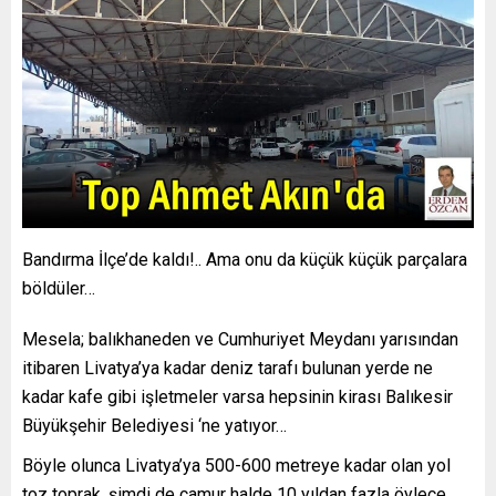
Bandırma İlçe’de kaldı!.. Ama onu da küçük küçük parçalara
böldüler…
Mesela; balıkhaneden ve Cumhuriyet Meydanı yarısından
itibaren Livatya’ya kadar deniz tarafı bulunan yerde ne
kadar kafe gibi işletmeler varsa hepsinin kirası Balıkesir
Büyükşehir Belediyesi ‘ne yatıyor…
Böyle olunca Livatya’ya 500-600 metreye kadar olan yol
toz toprak, şimdi de çamur halde 10 yıldan fazla öylece