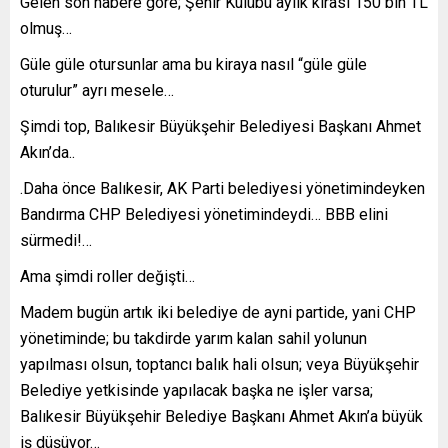
Gelen son habere göre; Şehir Kulübü aylık kirası 150 bin TL
olmuş…
Güle güle otursunlar ama bu kiraya nasıl “güle güle
oturulur” ayrı mesele…
Şimdi top, Balıkesir Büyükşehir Belediyesi Başkanı Ahmet
Akın’da..
.Daha önce Balıkesir, AK Parti belediyesi yönetimindeyken
Bandırma CHP Belediyesi yönetimindeydi… BBB elini
sürmedi!…
Ama şimdi roller değişti…
Madem bugün artık iki belediye de ayni partide, yani CHP
yönetiminde; bu takdirde yarım kalan sahil yolunun
yapılması olsun, toptancı balık hali olsun; veya Büyükşehir
Belediye yetkisinde yapılacak başka ne işler varsa;
Balıkesir Büyükşehir Belediye Başkanı Ahmet Akın’a büyük
iş düşüyor…