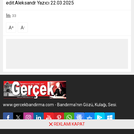
edit:Aleksandr Yazıcı 22.03.2025
33
A
A
+
-
www.gercekbandirma.com - Bandırma'nın Gözü, Kulağı, Sesi.
REKLAMI KAPAT