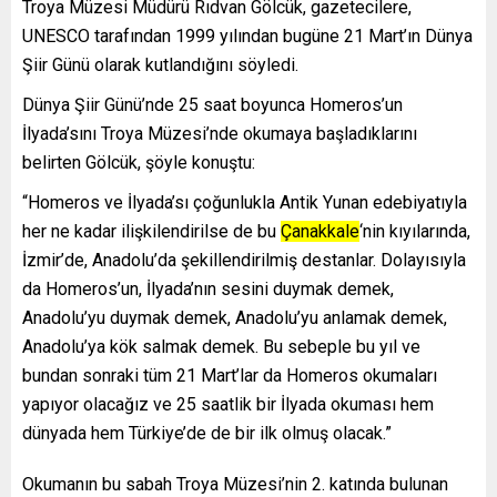
Troya Müzesi Müdürü Rıdvan Gölcük, gazetecilere,
UNESCO tarafından 1999 yılından bugüne 21 Mart’ın Dünya
Şiir Günü olarak kutlandığını söyledi.
Dünya Şiir Günü’nde 25 saat boyunca Homeros’un
İlyada’sını Troya Müzesi’nde okumaya başladıklarını
belirten Gölcük, şöyle konuştu:
“Homeros ve İlyada’sı çoğunlukla Antik Yunan edebiyatıyla
her ne kadar ilişkilendirilse de bu
Çanakkale
‘nin kıyılarında,
İzmir’de, Anadolu’da şekillendirilmiş destanlar. Dolayısıyla
da Homeros’un, İlyada’nın sesini duymak demek,
Anadolu’yu duymak demek, Anadolu’yu anlamak demek,
Anadolu’ya kök salmak demek. Bu sebeple bu yıl ve
bundan sonraki tüm 21 Mart’lar da Homeros okumaları
yapıyor olacağız ve 25 saatlik bir İlyada okuması hem
dünyada hem Türkiye’de de bir ilk olmuş olacak.”
Okumanın bu sabah Troya Müzesi’nin 2. katında bulunan