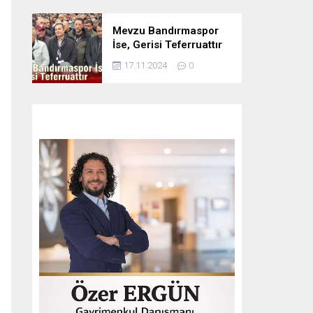
Mevzu Bandırmaspor
İse, Gerisi Teferruattır
17.11.2024
0