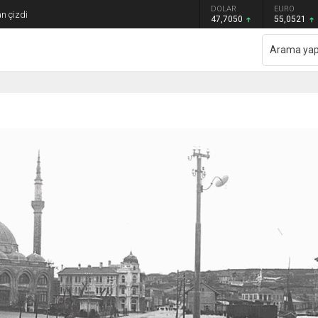
GRAM ALTIN
DOLAR
EURO
n çizdi
6.614,69
47,7050
55,0521