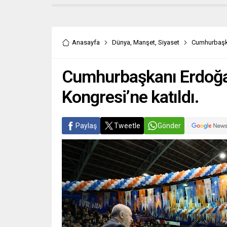
Anasayfa
Dünya
,
Manşet
,
Siyaset
Cumhurbaşkan
Cumhurbaşkanı Erdoğan 
Kongresi’ne katıldı.
Paylaş
Tweetle
Gönder