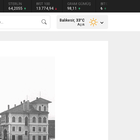
STERLİN
BIST 100
GRAM GÜMÜŞ
BITCOIN
ETHEREU
64,2055
13.774,94
98,11
₺
₺
Balıkesir,
33
°C
Açık