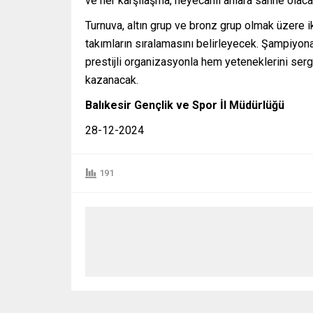
ve her karşılaşma, heyecanlı anlara sahne olaca
Turnuva, altın grup ve bronz grup olmak üzere i
takımların sıralamasını belirleyecek. Şampiyona
prestijli organizasyonla hem yeteneklerini ser
kazanacak.
Balıkesir Gençlik ve Spor İl Müdürlüğü
28-12-2024
191