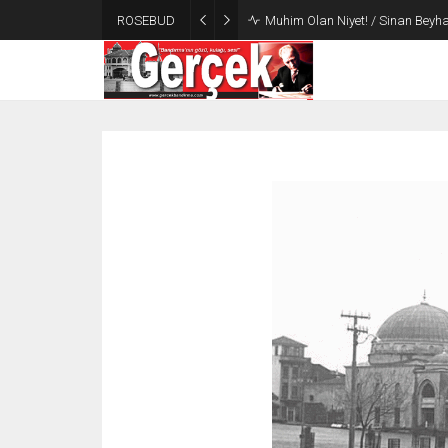
ROSEBUD
Muhim Olan Niyet! / Sinan Beyha