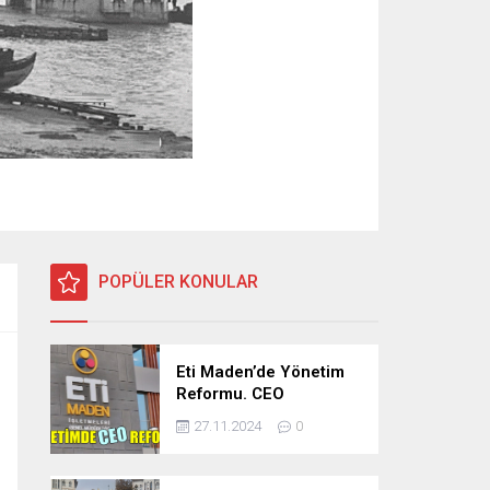
POPÜLER KONULAR
Eti Maden’de Yönetim
Reformu. CEO
Modeli’nde Kadro /
27.11.2024
0
Taşeron İşçilik Ayrımı
Kalkıyor