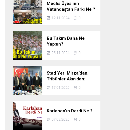
Meclis Üyesinin
Vatandaştan Farkı Ne ?
12.11.2024
0
Bu Takım Daha Ne
Yapsın?
25.11.2024
0
Stad Yeri Mirza’dan,
Tribünler Akın’dan:
Geriye Bakanlık Kaldı.
17.01.2025
0
Karlahan’ın Derdi Ne ?
07.02.2025
0