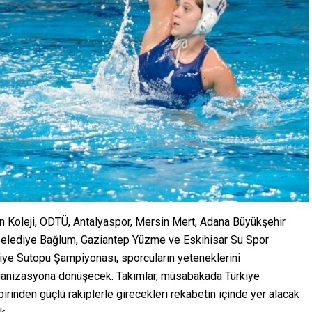
on Koleji, ODTÜ, Antalyaspor, Mersin Mert, Adana Büyükşehir
 Belediye Bağlum, Gaziantep Yüzme ve Eskihisar Su Spor
kiye Sutopu Şampiyonası, sporcuların yeteneklerini
rganizasyona dönüşecek. Takımlar, müsabakada Türkiye
inden güçlü rakiplerle girecekleri rekabetin içinde yer alacak