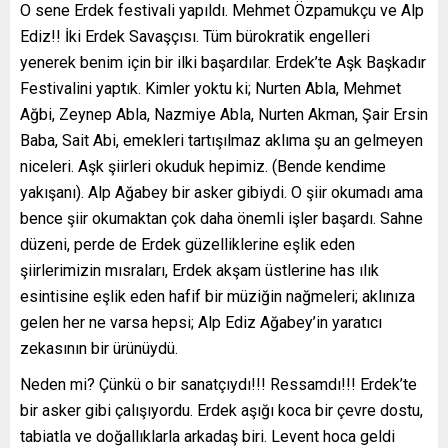
O sene Erdek festivali yapıldı. Mehmet Özpamukçu ve Alp
Ediz!! İki Erdek Savaşçısı. Tüm bürokratik engelleri
yenerek benim için bir ilki başardılar. Erdek’te Aşk Başkadır
Festivalini yaptık. Kimler yoktu ki; Nurten Abla, Mehmet
Ağbi, Zeynep Abla, Nazmiye Abla, Nurten Akman, Şair Ersin
Baba, Sait Abi, emekleri tartışılmaz aklıma şu an gelmeyen
niceleri. Aşk şiirleri okuduk hepimiz. (Bende kendime
yakışanı). Alp Ağabey bir asker gibiydi. O şiir okumadı ama
bence şiir okumaktan çok daha önemli işler başardı. Sahne
düzeni, perde de Erdek güzelliklerine eşlik eden
şiirlerimizin mısraları, Erdek akşam üstlerine has ılık
esintisine eşlik eden hafif bir müziğin nağmeleri; aklınıza
gelen her ne varsa hepsi; Alp Ediz Ağabey’in yaratıcı
zekasının bir ürünüydü.
Neden mi? Çünkü o bir sanatçıydı!!! Ressamdı!!! Erdek’te
bir asker gibi çalışıyordu. Erdek aşığı koca bir çevre dostu,
tabiatla ve doğallıklarla arkadaş biri. Levent hoca geldi