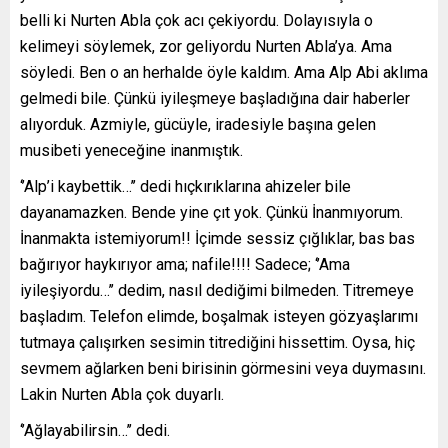
belli ki Nurten Abla çok acı çekiyordu. Dolayısıyla o
kelimeyi söylemek, zor geliyordu Nurten Abla’ya. Ama
söyledi. Ben o an herhalde öyle kaldım. Ama Alp Abi aklıma
gelmedi bile. Çünkü iyileşmeye başladığına dair haberler
alıyorduk. Azmiyle, gücüyle, iradesiyle başına gelen
musibeti yeneceğine inanmıştık.
‘’Alp’i kaybettik…’’ dedi hıçkırıklarına ahizeler bile
dayanamazken. Bende yine çıt yok. Çünkü İnanmıyorum.
İnanmakta istemiyorum!! İçimde sessiz çığlıklar, bas bas
bağırıyor haykırıyor ama; nafile!!!! Sadece; ‘’Ama
iyileşiyordu…’’ dedim, nasıl dediğimi bilmeden. Titremeye
başladım. Telefon elimde, boşalmak isteyen gözyaşlarımı
tutmaya çalışırken sesimin titrediğini hissettim. Oysa, hiç
sevmem ağlarken beni birisinin görmesini veya duymasını.
Lakin Nurten Abla çok duyarlı.
‘’Ağlayabilirsin…’’ dedi.