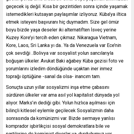
geçecek iş değil. Kısa bir gezintiden sonra içinde yaşamak
istemedikleri kutsayan paylaşımlar izliyoruz. Küba’ya iltica
etmek isteyeni başvuranı hiç duymadım. Size gel ömür
boyu bizde yaşa deseler iki alternatiften İsveç yerine
Kuzey Kore’yi tercih eden çıkmaz. Nikaragua Vietnam,
Kore, Laos, Sri Lanka yı da.. Ya da Venezuela var Ece’nin
çok sevdiği ..Bolivya var sosyalist yolun sancılarıyla
boğuşan ülkeler. Avukat Baki ağabey Küba gezisi foto ve
yorumlarını izledim döndüğünde uçaktan iner inmez
toprağı öptüğüne -sanal da olsa- inancım tam.
Sonuçta uzun yıllar sosyalizmi inşa etme çabasını
sürdüren ülkeler var ama asıl yol kapitalist dünyada yol
alıyor. Marks’ın dediği gibi. Yolun hızlıca aşılması için
bilinçli kitlesel eylemle geçilecek Sosyalizmin daha
sonrasında da komünizmi var. Bizde sermaye yanlısı
komprador işbirlikçisi sosyal demokratlara bile ve
partilerine de komünist diyorlar ya..durduğumuz yer