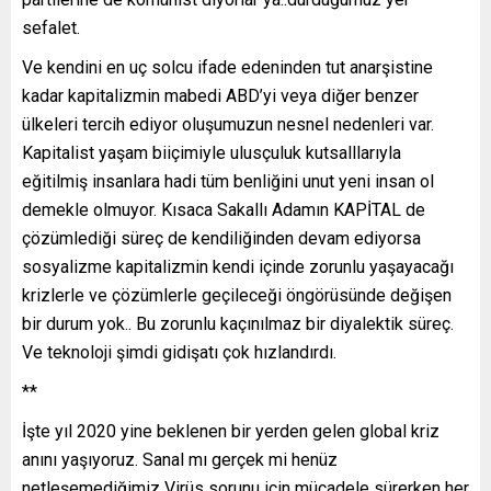
sefalet.
Ve kendini en uç solcu ifade edeninden tut anarşistine
kadar kapitalizmin mabedi ABD’yi veya diğer benzer
ülkeleri tercih ediyor oluşumuzun nesnel nedenleri var.
Kapitalist yaşam biiçimiyle ulusçuluk kutsalllarıyla
eğitilmiş insanlara hadi tüm benliğini unut yeni insan ol
demekle olmuyor. Kısaca Sakallı Adamın KAPİTAL de
çözümlediği süreç de kendiliğinden devam ediyorsa
sosyalizme kapitalizmin kendi içinde zorunlu yaşayacağı
krizlerle ve çözümlerle geçileceği öngörüsünde değişen
bir durum yok.. Bu zorunlu kaçınılmaz bir diyalektik süreç.
Ve teknoloji şimdi gidişatı çok hızlandırdı.
**
İşte yıl 2020 yine beklenen bir yerden gelen global kriz
anını yaşıyoruz. Sanal mı gerçek mi henüz
netleşemediğimiz Virüs sorunu için mücadele sürerken her