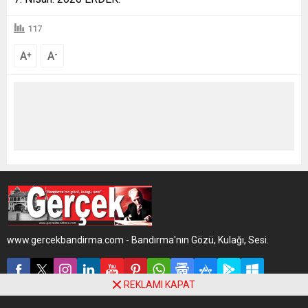
117
A
A
+
-
www.gercekbandirma.com - Bandırma'nın Gözü, Kulağı, Sesi.
REKLAMI KAPAT