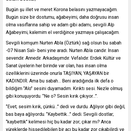
Bugün şu illet ve meret Korona belasını yazmayacağım.
Bugün size bir dostumu, ağabeyimi, daha doğrusu insan
olma vasıflarına sahip ve adam gibi adamı, sevgili Alp
Ağabeyimi, kalemim el verdiğince yazmaya çalışacağım.
Sevgili komşum Nurten Abla (Öztürk) sağ olsun bu sabah
-07 Nisan Salı- beni yine aradı. Nurten Abla candır. İnsan
sevendir. Annedir. Arkadaşımdır. Vefalıdır. Erdek Kültür ve
Sanat üyelerin her birinde var olan, has insan olma
özelliklerini üzerinde onurla TAŞIYAN, YAŞAYAN bir
KADINDIR. Ama bu sabah… Beni aradığında ilk defa o
bildiğim ‘’Alo’’ sesini duyamadım. Kırıktı sesi. Nezle olmuş
gibi konuşuyordu. ‘’Ne o? Sesin kırık çıkıyor…’’.
‘’Evet; sesim kırık, çünkü…’’ dedi ve durdu. Ağlıyor gibi değil,
bas baya ağlıyordu. ‘’Kaybettik…’’ dedi. Sevgili dostlar;
‘’kaybettik’’ kelimesi hiç bu kadar zor; çıkar mı? Anca
yüreklerde hissedilebilen bir acı bu kadar zor çıkabilirdi ve