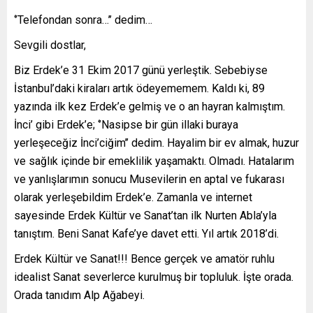
‘’Telefondan sonra…’’ dedim…
Sevgili dostlar,
Biz Erdek’e 31 Ekim 2017 günü yerleştik. Sebebiyse
İstanbul’daki kiraları artık ödeyememem. Kaldı ki, 89
yazında ilk kez Erdek’e gelmiş ve o an hayran kalmıştım.
İnci’ gibi Erdek’e; ‘’Nasipse bir gün illaki buraya
yerleşeceğiz İnci’ciğim’’ dedim. Hayalim bir ev almak, huzur
ve sağlık içinde bir emeklilik yaşamaktı. Olmadı. Hatalarım
ve yanlışlarımın sonucu Musevilerin en aptal ve fukarası
olarak yerleşebildim Erdek’e. Zamanla ve internet
sayesinde Erdek Kültür ve Sanat’tan ilk Nurten Abla’yla
tanıştım. Beni Sanat Kafe’ye davet etti. Yıl artık 2018’di.
Erdek Kültür ve Sanat!!! Bence gerçek ve amatör ruhlu
idealist Sanat severlerce kurulmuş bir topluluk. İşte orada.
Orada tanıdım Alp Ağabeyi.