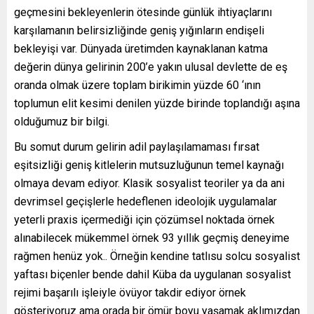
geçmesini bekleyenlerin ötesinde günlük ihtiyaçlarını
karşılamanın belirsizliğinde geniş yığınların endişeli
bekleyişi var. Dünyada üretimden kaynaklanan katma
değerin dünya gelirinin 200’e yakın ulusal devlette de eş
oranda olmak üzere toplam birikimin yüzde 60 ‘ının
toplumun elit kesimi denilen yüzde birinde toplandığı aşına
olduğumuz bir bilgi.
Bu somut durum gelirin adil paylaşılamaması fırsat
eşitsizliği geniş kitlelerin mutsuzluğunun temel kaynağı
olmaya devam ediyor. Klasik sosyalist teoriler ya da ani
devrimsel geçişlerle hedeflenen ideolojik uygulamalar
yeterli praxis içermediği için çözümsel noktada örnek
alınabilecek mükemmel örnek 93 yıllık geçmiş deneyime
rağmen henüz yok.. Örneğin kendine tatlısu solcu sosyalist
yaftası biçenler bende dahil Küba da uygulanan sosyalist
rejimi başarılı işleiyle övüyor takdir ediyor örnek
gösteriyoruz ama orada bir ömür boyu yaşamak aklımızdan