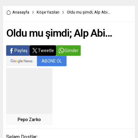
Anasayfa
Köşe Yazıları
Oldu mu şimdi; Alp Abi…
Oldu mu şimdi; Alp Abi…
Paylaş
Tweetle
Gönder
ABONE OL
Pepo Zarko
Selam Dostlar;