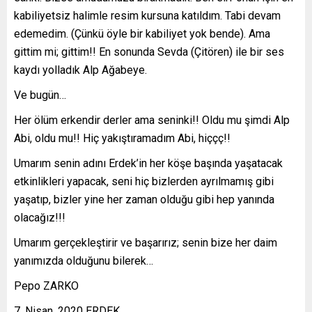
kabiliyetsiz halimle resim kursuna katıldım. Tabi devam
edemedim. (Çünkü öyle bir kabiliyet yok bende). Ama
gittim mi; gittim!! En sonunda Sevda (Çitören) ile bir ses
kaydı yolladık Alp Ağabeye.
Ve bugün…
Her ölüm erkendir derler ama seninki!! Oldu mu şimdi Alp
Abi, oldu mu!! Hiç yakıştıramadım Abi, hiççç!!
Umarım senin adını Erdek’in her köşe başında yaşatacak
etkinlikleri yapacak, seni hiç bizlerden ayrılmamış gibi
yaşatıp, bizler yine her zaman olduğu gibi hep yanında
olacağız!!!
Umarım gerçekleştirir ve başarırız; senin bize her daim
yanımızda olduğunu bilerek…
Pepo ZARKO
Nisan. 2020 ERDEK.