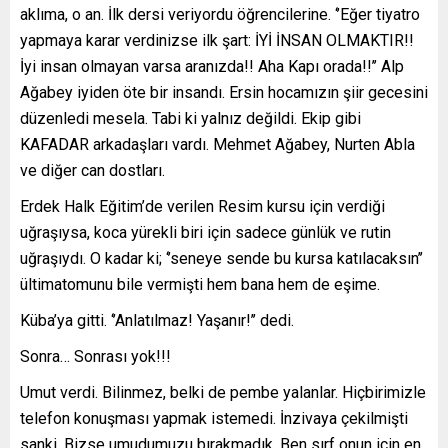
aklıma, o an. İlk dersi veriyordu öğrencilerine. ‘’Eğer tiyatro
yapmaya karar verdinizse ilk şart: İYİ İNSAN OLMAKTIR!!
İyi insan olmayan varsa aranızda!! Aha Kapı orada!!’’ Alp
Ağabey iyiden öte bir insandı. Ersin hocamızın şiir gecesini
düzenledi mesela. Tabi ki yalnız değildi. Ekip gibi
KAFADAR arkadaşları vardı. Mehmet Ağabey, Nurten Abla
ve diğer can dostları.
Erdek Halk Eğitim’de verilen Resim kursu için verdiği
uğraşıysa, koca yürekli biri için sadece günlük ve rutin
uğraşıydı. O kadar ki; ‘’seneye sende bu kursa katılacaksın’’
ültimatomunu bile vermişti hem bana hem de eşime.
Küba’ya gitti. ‘’Anlatılmaz! Yaşanır!’’ dedi.
Sonra… Sonrası yok!!!
Umut verdi. Bilinmez, belki de pembe yalanlar. Hiçbirimizle
telefon konuşması yapmak istemedi. İnzivaya çekilmişti
sanki. Bizse umudumuzu bırakmadık. Ben sırf onun için en