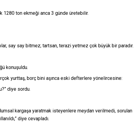
rak 1280 ton ekmeği anca 3 günde üretebilir.
lar, say say bitmez; tartsan, terazi yetmez çok büyük bir paradır.
ğü konuşuldu.
çok yurttaş, borç bini aşınca eski defterlere yönelircesine:
u?” diye sordu.
lumsal kargaşa yaratmak isteyenlere meydan verilmedi, sorulan
anıldı,” diye cevapladı.