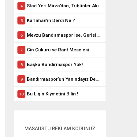
Stad Yeri Mirza’dan, Tribünler Akın’dan: Geriye Bakanlık Kaldı.
Karlahan’ın Derdi Ne ?
Mevzu Bandırmaspor İse, Gerisi Teferruattır
Cin Çukuru ve Rant Meselesi
Başka Bandırmaspor Yok!
Bandırmaspor’un Yanındayız Demekle Olmuyor!
Bu Ligin Kıymetini Bilin !
MASAÜSTÜ REKLAM KODUNUZ