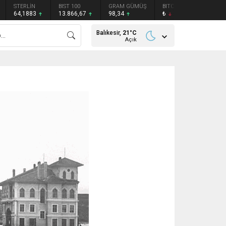
STERLİN
BIST 100
GRAM GÜMÜŞ
BITCOIN
ETHEREU
64,1883
13.866,67
98,34
₺
₺
Balıkesir,
21
°C
Açık