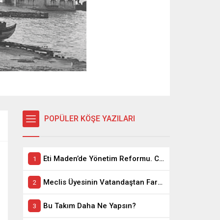
POPÜLER KÖŞE YAZILARI
Eti Maden’de Yönetim Reformu. CEO Modeli’nde Kadro / Taşeron İşçilik Ayrımı Kalkıyor
Meclis Üyesinin Vatandaştan Farkı Ne ?
Bu Takım Daha Ne Yapsın?