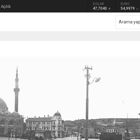
GRAM ALTIN
DOLAR
EURO
Açıldı
6.587,65
47,7040
54,9979