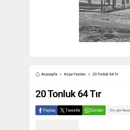
Anasayfa
Köşe Yazıları
20 Tonluk 64 Tır
20 Tonluk 64 Tır
Paylaş
Tweetle
Gönder