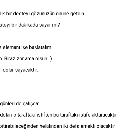
rlık bir desteyi gözünüzün önüne getirin.
esteyi bir dakikada sayar mı?
e elemanı işe başlatalım.
n. Biraz zor ama olsun…)
 dolar sayacaktır.
:
günleri de çalışsa:
arı o taraftaki istiften bu taraftaki istife aktaracaktır.
itirebileceğinden helalinden iki defa emekli olacaktır.