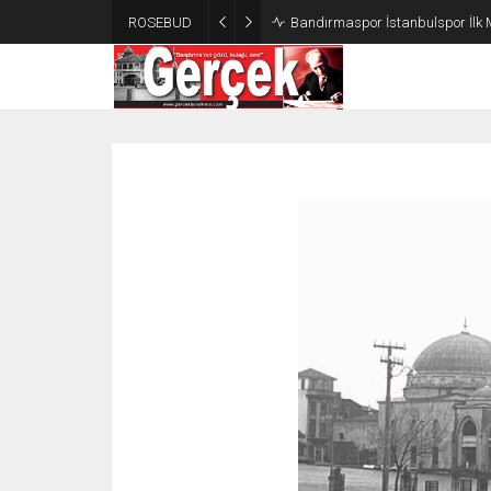
ROSEBUD
Bandırmaspor İstanbulspor İlk 