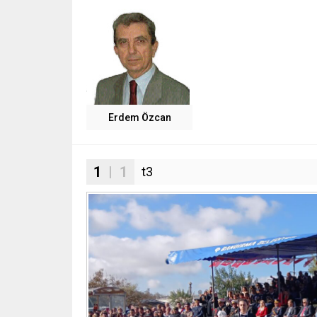
Erdem Özcan
1
| 1
t3