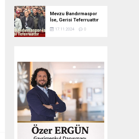
Mevzu Bandırmaspor
İse, Gerisi Teferruattır
17.11.2024
0