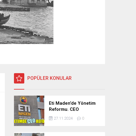
POPÜLER KONULAR
Eti Maden’de Yönetim
Reformu. CEO
Modeli’nde Kadro /
27.11.2024
0
Taşeron İşçilik Ayrımı
Kalkıyor