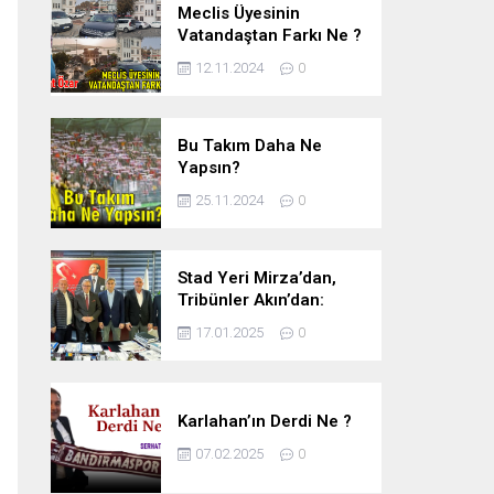
Meclis Üyesinin
Vatandaştan Farkı Ne ?
12.11.2024
0
Bu Takım Daha Ne
Yapsın?
25.11.2024
0
Stad Yeri Mirza’dan,
Tribünler Akın’dan:
Geriye Bakanlık Kaldı.
17.01.2025
0
Karlahan’ın Derdi Ne ?
07.02.2025
0