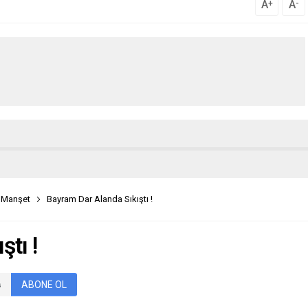
A
A
+
-
,
Manşet
Bayram Dar Alanda Sıkıştı !
tı !
ABONE OL