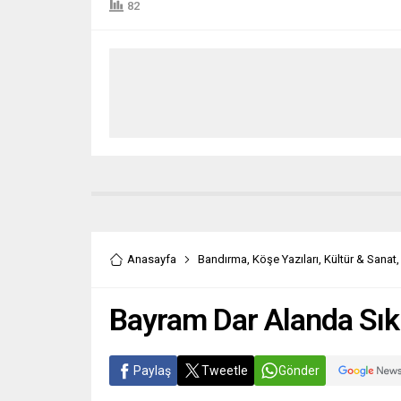
82
Anasayfa
Bandırma
,
Köşe Yazıları
,
Kültür & Sanat
Bayram Dar Alanda Sıkış
Paylaş
Tweetle
Gönder