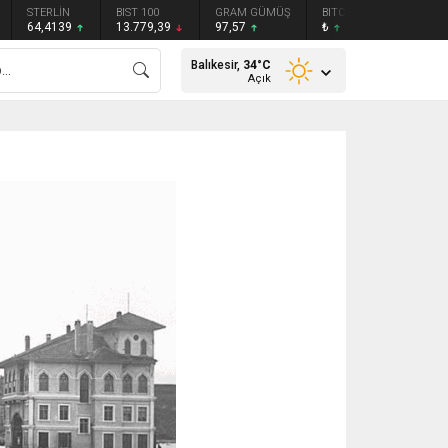
STERLİN
BIST 100
GRAM GÜMÜŞ
BITCOIN
ETHEREU
64,4139
13.779,39
97,57
₺
₺
Balıkesir,
34
°C
Açık