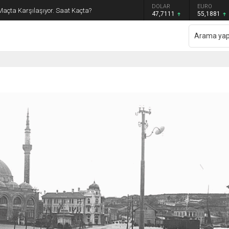
GRAM ALTIN
DOLAR
EURO
Maçta Karşılaşıyor. Saat Kaçta?
6.660,55
47,7111
55,1881