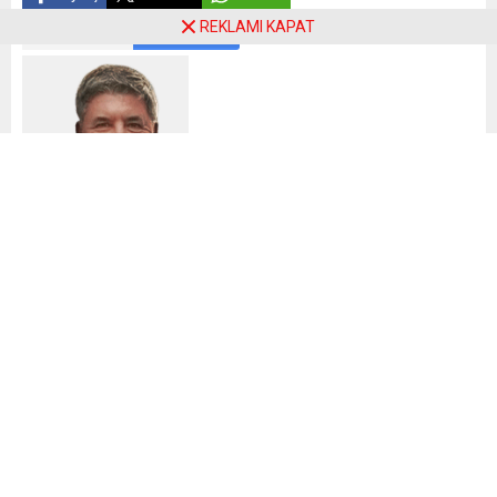
REKLAMI KAPAT
ABONE OL
Namık Havutça
Hepimiz kazanmak için çok büyük mücadele verdik,dere
tepe gezdik ve tam 13 yıldır genel başkanınımızın yanında
ki O” da hakkını teslim etmek lazım ki çok çalıştı Dere
geçerken at değiştirilmez,şimdi zamanı değil vs.
eleştirilere takılmadan,varımızı yoğumuzu ortaya koyduk
.Hepimiz Kaybettik üzgünüz.Ama siyaset gereği ,eleştiri
ve özeleştiri yapmak da bizim görevimizdir.