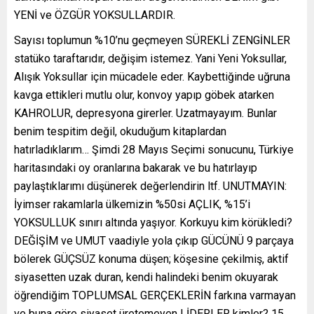
YENİ ve ÖZGÜR YOKSULLARDIR.
Sayısı toplumun %10’nu geçmeyen SÜREKLİ ZENGİNLER
statüko taraftarıdır, değişim istemez. Yani Yeni Yoksullar,
Alışık Yoksullar için mücadele eder. Kaybettiğinde uğruna
kavga ettikleri mutlu olur, konvoy yapıp göbek atarken
KAHROLUR, depresyona girerler. Uzatmayayım. Bunlar
benim tespitim değil, okuduğum kitaplardan
hatırladıklarım… Şimdi 28 Mayıs Seçimi sonucunu, Türkiye
haritasındaki oy oranlarına bakarak ve bu hatırlayıp
paylaştıklarımı düşünerek değerlendirin ltf. UNUTMAYIN:
İyimser rakamlarla ülkemizin %50si AÇLIK, %15’i
YOKSULLUK sınırı altında yaşıyor. Korkuyu kim körükledi?
DEĞİŞİM ve UMUT vaadiyle yola çıkıp GÜCÜNÜ 9 parçaya
bölerek GÜÇSÜZ konuma düşen; köşesine çekilmiş, aktif
siyasetten uzak duran, kendi halindeki benim okuyarak
öğrendiğim TOPLUMSAL GERÇEKLERİN farkına varmayan
ve buna göre siyaset üretemeyen LİDERLER kimler? 15