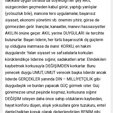
hakikate uygun olmasa da söylediği her şey AKIL
süzgecinden geçmeden kabul görür; yaptığı yanlışlar
(yolsuzluk bile), inancına ters uygulamalar, başarısız
siyaset, ekonomi yönetimi vb. önemini yitirir, görse de
görmezden gelir. İnançlar, kanaatler, manevi hassasiyetler
AKILIN önüne geçer. AKIL yerine DUYGULARI ile tercihte
bulunurlar. Başarı liderin, her türlü başarısızlık dıj güçlerin
işi olduğuna inanmasa da inanır. KORKU, en hakim
duygularıdır. Yalan siyaset ve safsatalarla korkuları
körüklendikçe liderine sığınır, sadakatleri artar. Elindekileri
kaybetmek korkusuyla DEĞİŞİMDEN korkarlar. Bunu
yenecek duygu UMUT, UMUT verecek başka liderdir ancak
liderde GERÇEKLER yanında DİN – MİLLİYETÇİLİK gibi
duygudaşlık ve bunları yapacak GÜÇ görmek ister. Güç
göremezse umut peşinde koşmaz, korkusuna sığınır.
DEĞİŞİM isteyen daha önce sahip olduklarını kaybeden,
hayat konforu düşen, alışık yoksullara göre tuzukuru, entel
dantel,halktan kopuk olarak değerlendirilen BENİM gibi