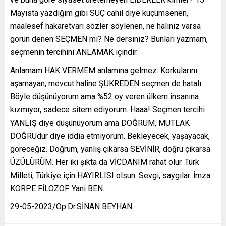
Mayısta yazdığım gibi SUÇ cahil diye küçümsenen,
maalesef hakaretvari sözler söylenen, ne haliniz varsa
görün denen SEÇMEN mi? Ne dersiniz? Bunları yazmam,
seçmenin tercihini ANLAMAK içindir.
Anlamam HAK VERMEM anlamına gelmez. Korkularını
aşamayan, mevcut haline ŞÜKREDEN seçmen de hatalı…
Böyle düşünüyorum ama %52 oy veren ülkem insanına
kızmıyor, sadece sitem ediyorum. Haaa! Seçmen tercihi
YANLIŞ diye düşünüyorum ama DOĞRUM, MUTLAK
DOĞRUdur diye iddia etmiyorum. Bekleyecek, yaşayacak,
göreceğiz. Doğrum, yanlış çıkarsa SEVİNİR, doğru çıkarsa
ÜZÜLÜRÜM. Her iki şıkta da VİCDANIM rahat olur. Türk
Milleti, Türkiye için HAYIRLISI olsun. Sevgi, saygılar. İmza:
KÖRPE FİLOZOF. Yani BEN.
29-05-2023/Op.Dr.SİNAN BEYHAN