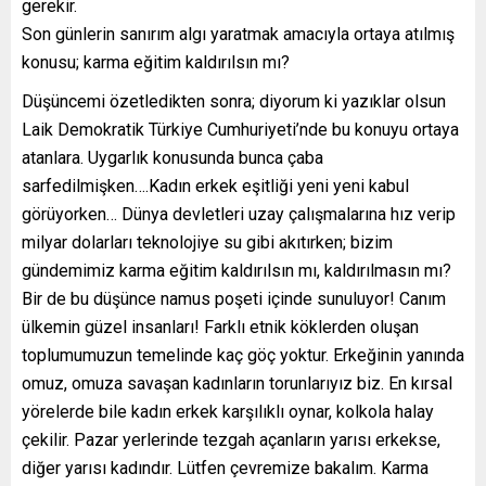
gerekir.
Son günlerin sanırım algı yaratmak amacıyla ortaya atılmış
konusu; karma eğitim kaldırılsın mı?
Düşüncemi özetledikten sonra; diyorum ki yazıklar olsun
Laik Demokratik Türkiye Cumhuriyeti’nde bu konuyu ortaya
atanlara. Uygarlık konusunda bunca çaba
sarfedilmişken….Kadın erkek eşitliği yeni yeni kabul
görüyorken… Dünya devletleri uzay çalışmalarına hız verip
milyar dolarları teknolojiye su gibi akıtırken; bizim
gündemimiz karma eğitim kaldırılsın mı, kaldırılmasın mı?
Bir de bu düşünce namus poşeti içinde sunuluyor! Canım
ülkemin güzel insanları! Farklı etnik köklerden oluşan
toplumumuzun temelinde kaç göç yoktur. Erkeğinin yanında
omuz, omuza savaşan kadınların torunlarıyız biz. En kırsal
yörelerde bile kadın erkek karşılıklı oynar, kolkola halay
çekilir. Pazar yerlerinde tezgah açanların yarısı erkekse,
diğer yarısı kadındır. Lütfen çevremize bakalım. Karma