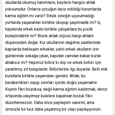
okullarda okumuş hanımların, beylerin hangisi ahlak
yoksunudur. Onlarca çocuğun taciz edildiği kurumlarda
karma eğitim mi vardı? Erkek sineğin uçurulmadığı
yurtlarda yaşananları birlikte okuyup şaşırmadık mı? İş
hayatında erkek kadın birlikte çalışanlara bu pislik
bulaştırılabilir mi? Böyle ahlak ölçüsü hangi ahlaklı
düşünceden doğar. Kız okullarının dağılma saatlerinde
kapılarda bekleşen erkekler, yatılı erkek okulların izin
günlerinde sokağa çıkan, kapıdan camdan bakan kızlar
ahlaksız mı? Hepimiz biliriz ki dişi ve erkek birbiri için
yaratılmış zıt kutuplardır. Birbirlerine ilgi duyarlar. Belli etik
kurallarla birlikte yaşamaları gerekir. Ahlak; bu
beraberlikleri saygı sınırları içinde doğru yaşamaktır.
Kişinin fikri bozuksa; değil karma eğitimi kaldırmak, deniz
ortasında ulaşılmaz kulelere kapatsan bozuk fikri
düzeltemezsin. Daha önce paylaştım sanırım, ama
izninizle bir kez daha yaşanmış bir olayı paylaşıyorum.