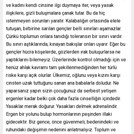
ve kadını kendi cinsine ilgi duymaya iter, veya yasak
ilişkilere, gizli buluşmalara çanak tutar. Bu da hiç
istenmeyen sorunları yaratır. Kalabalığın ortasında elele
tutuşan, birbirine sarılan gençler belli sınırları aşamazlar.
Çünkü toplumun onlara tanıdığı toleransın bir sınırı vardır.
Bu sınırı aştıklarında, kınayan bakışlar onları uyarır. Eğer bu
gençler hücra köşelerde, gözlerden ırak buluşurlarsa ne
yaptıklarını bilemeyiz. Üzerlerinde kontrol olmadığı için ve
henüz ahlak kavramı tam şekillenmediğinden her türlü
riske karşı açık olurlar. Ülkemiz; oğlunu veya kızını karşı
cinsten uzak tuttuğunu sanan ana babalarla doludur. Ne
yaparsanız yapın sizin çocuğunuz da serbest yetişen
ergenler kadar belki çok daha fazla cinselliğin içindedir.
Yasaklar merak doğurur. Yasakları delmek adrenalindir.
Ergen bir yolunu bulup hormonlarının peşinden illaki
gidecektir. Biz gence, önce güvenmeli, bedenindeki ve
ruhundaki değişimin nedenini anlatmalıyız. Toplum ve