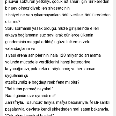
pisüvar söktüren yetkiliyi, çocuk istismarı için ‘Bir kereden
bir şey olmaz’diyebilen siyasetçinin
zihniyetine ses çıkarmayanlara ödül verilse, ödülü rededen
olur mu?
Soru sormanın yasak olduğu, müze girişlerinde elleri
arkaya bağlamanın suç sayılarak günlerce ülkenin
gündeminin meşgul edildiği, güzel ülkemin zeki
vatandaşlarını ve
siyasi arena sahiplerinin, hala 128 milyar doları arama
yolunda mücadele verdiklerini, hangi kategoriye
koyacağımızı, çok zekice söylenmiş ve her zaman
uygulanan şu
atasözümüzle bağdaştırsak fena mı olur?
“Bal tutan parmağını yalar!”
Nasıl günümüze uymadı mı?
Zarraf’ıyla, Tosuncuk’ larıyla, mafya babalarıyla, fesli-sarıklı
paşalarıyla, devlete kendi şirketinden mal satan bakanıyla,
“Çok güzel hareket bunlar!”