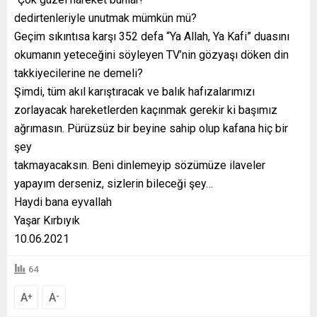
dedirtenleriyle unutmak mümkün mü?
Geçim sıkıntısa karşı 352 defa “Ya Allah, Ya Kafi” duasını
okumanın yeteceğini söyleyen TV’nin gözyaşı döken din
takkiyecilerine ne demeli?
Şimdi, tüm akıl karıştıracak ve balık hafızalarımızı
zorlayacak hareketlerden kaçınmak gerekir ki başımız
ağrımasın. Pürüzsüz bir beyine sahip olup kafana hiç bir
şey
takmayacaksın. Beni dinlemeyip sözümüze ilaveler
yapayım derseniz, sizlerin bileceği şey…
Haydi bana eyvallah
Yaşar Kırbıyık
10.06.2021
64
A
A
+
-