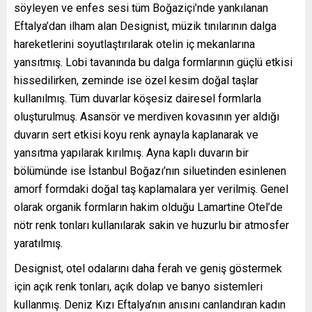
söyleyen ve enfes sesi tüm Boğaziçi’nde yankılanan
Eftalya’dan ilham alan Designist, müzik tınılarının dalga
hareketlerini soyutlaştırılarak otelin iç mekanlarına
yansıtmış. Lobi tavanında bu dalga formlarının güçlü etkisi
hissedilirken, zeminde ise özel kesim doğal taşlar
kullanılmış. Tüm duvarlar köşesiz dairesel formlarla
oluşturulmuş. Asansör ve merdiven kovasının yer aldığı
duvarın sert etkisi koyu renk aynayla kaplanarak ve
yansıtma yapılarak kırılmış. Ayna kaplı duvarın bir
bölümünde ise İstanbul Boğazı’nın siluetinden esinlenen
amorf formdaki doğal taş kaplamalara yer verilmiş. Genel
olarak organik formların hakim olduğu Lamartine Otel’de
nötr renk tonları kullanılarak sakin ve huzurlu bir atmosfer
yaratılmış.
Designist, otel odalarını daha ferah ve geniş göstermek
için açık renk tonları, açık dolap ve banyo sistemleri
kullanmış. Deniz Kızı Eftalya’nın anısını canlandıran kadın