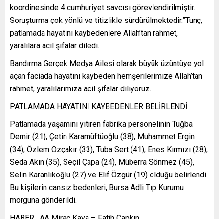
koordinesinde 4 cumhuriyet savcısı görevlendirilmiştir.
Soruşturma çok yönlü ve titizlikle sürdürülmektedir.”Tunç,
patlamada hayatını kaybedenlere Allah’tan rahmet,
yaralılara acil şifalar diledi.
Bandırma Gerçek Medya Ailesi olarak büyük üzüntüye yol
açan faciada hayatını kaybeden hemşerilerimize Allah’tan
rahmet, yaralılarımıza acil şifalar diliyoruz.
PATLAMADA HAYATINI KAYBEDENLER BELİRLENDİ
Patlamada yaşamını yitiren fabrika personelinin Tuğba
Demir (21), Çetin Karamüftüoğlu (38), Muhammet Ergin
(34), Özlem Özçakır (33), Tuba Sert (41), Enes Kırmızı (28),
Seda Akın (35), Seçil Çapa (24), Müberra Sönmez (45),
Selin Karanlıkoğlu (27) ve Elif Özgür (19) olduğu belirlendi.
Bu kişilerin cansız bedenleri, Bursa Adli Tıp Kurumu
morguna gönderildi.
HABER . AA Miraç Kaya – Fatih Çapkın