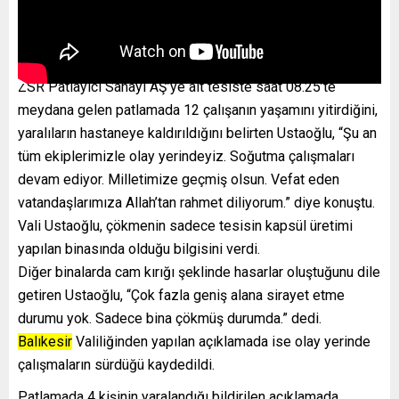
ZSR Patlayıcı Sanayi AŞ’ye ait tesiste saat 08.25’te
meydana gelen patlamada 12 çalışanın yaşamını yitirdiğini,
yaralıların hastaneye kaldırıldığını belirten Ustaoğlu, “Şu an
tüm ekiplerimizle olay yerindeyiz. Soğutma çalışmaları
devam ediyor. Milletimize geçmiş olsun. Vefat eden
vatandaşlarımıza Allah’tan rahmet diliyorum.” diye konuştu.
Vali Ustaoğlu, çökmenin sadece tesisin kapsül üretimi
yapılan binasında olduğu bilgisini verdi.
Diğer binalarda cam kırığı şeklinde hasarlar oluştuğunu dile
getiren Ustaoğlu, “Çok fazla geniş alana sirayet etme
durumu yok. Sadece bina çökmüş durumda.” dedi.
Balıkesir
Valiliğinden yapılan açıklamada ise olay yerinde
çalışmaların sürdüğü kaydedildi.
Patlamada 4 kişinin yaralandığı bildirilen açıklamada,