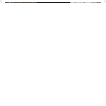
Balıkesir’in Gönen ilçesinde müstakil bir evde çıkan yangın
itfaiye ekiplerince söndürüldü.